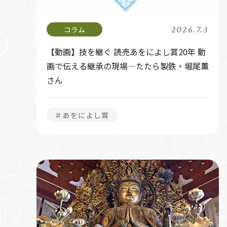
2026.7.3
【動画】技を継ぐ 読売あをによし賞20年 動
画で伝える継承の現場―たたら製鉄・堀尾薫
さん
＃あをによし賞