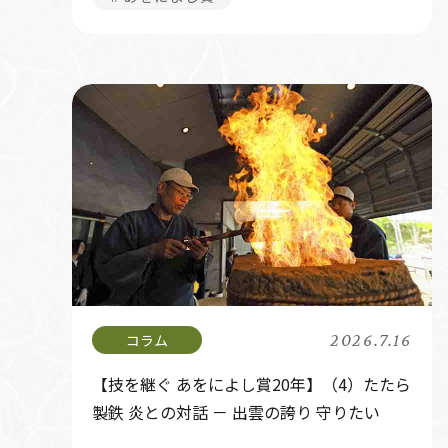
2026.7.16
【技を継ぐ あをによし賞20年】（4）たたら
製鉄 炎との対話 － 出雲の誇り 守りたい