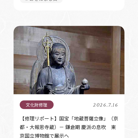
2026.7.16
【修理リポート】国宝「地蔵菩薩立像」（京
都・大報恩寺蔵）－ 鎌倉期 慶派の息吹 東
京国立博物館で展示へ