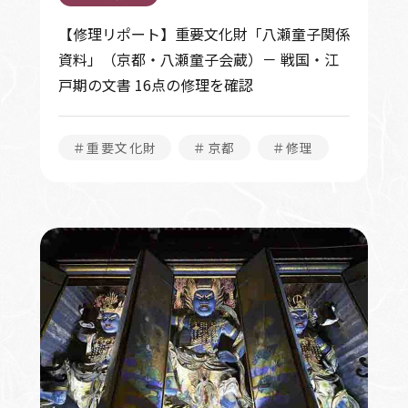
【修理リポート】重要文化財「八瀬童子関係
資料」（京都・八瀬童子会蔵）－ 戦国・江
戸期の文書 16点の修理を確認
＃重要文化財
＃京都
＃修理