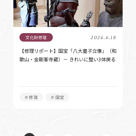
2026.6.18
【修理リポート】国宝「八大童子立像」（和
歌山・金剛峯寺蔵）－ きれいに整い3体戻る
＃修理
＃国宝