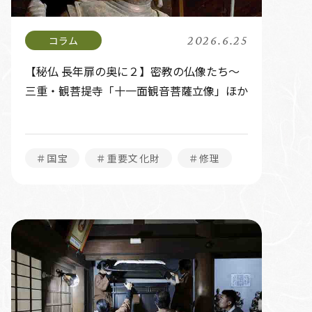
2026.6.25
【秘仏 長年扉の奥に２】密教の仏像たち～
三重・観菩提寺「十一面観音菩薩立像」ほか
＃国宝
＃重要文化財
＃修理