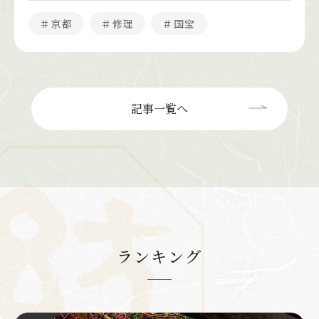
＃京都
＃修理
＃国宝
記事一覧へ
ランキング