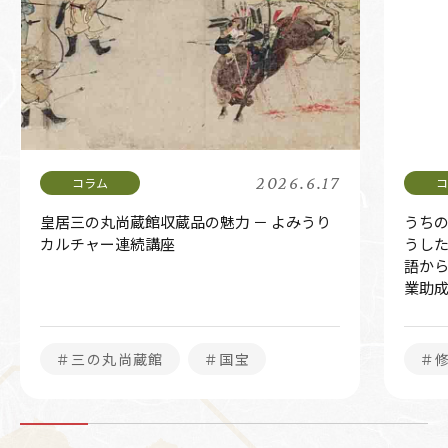
2026.6.17
皇居三の丸尚蔵館収蔵品の魅力 － よみうり
うち
カルチャー連続講座
うし
語か
業助
＃三の丸尚蔵館
＃国宝
＃