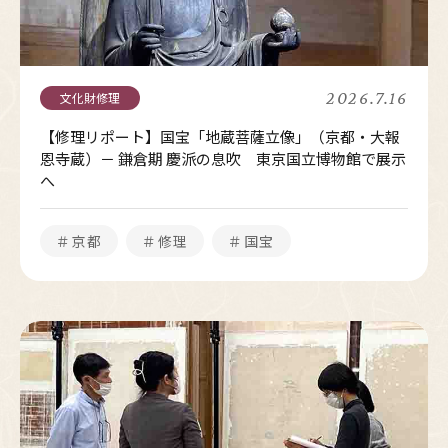
2026.7.16
【修理リポート】国宝「地蔵菩薩立像」（京都・大報
恩寺蔵）－ 鎌倉期 慶派の息吹 東京国立博物館で展示
へ
＃京都
＃修理
＃国宝