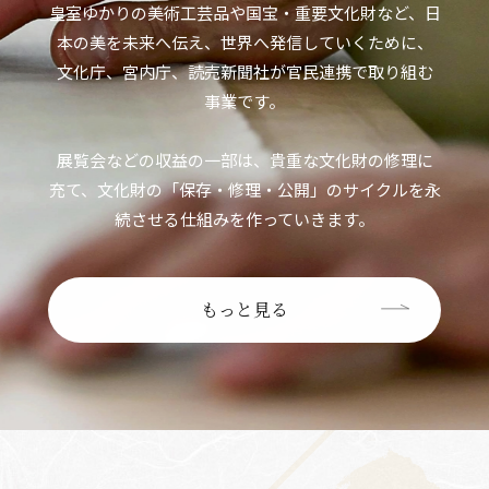
皇室ゆかりの美術工芸品や国宝・重要文化財など、
日
本の美を未来へ伝え、世界へ発信していくために、
文化庁、宮内庁、読売新聞社が官民連携で取り組む
事業です。
展覧会などの収益の一部は、貴重な文化財の修理に
充て、
文化財の「保存・修理・公開」のサイクルを
永
続させる仕組みを作っていきます。
もっと見る