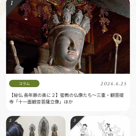
2026.6.25
【秘仏 長年扉の奥に２】密教の仏像たち～三重・観菩提
寺「十一面観音菩薩立像」ほか