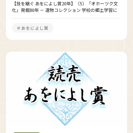
【技を継ぐ あをによし賞20年】（5）「オホーツク文
化」発掘80年 － 遺物コレクション 学校の郷土学習に
＃あをによし賞