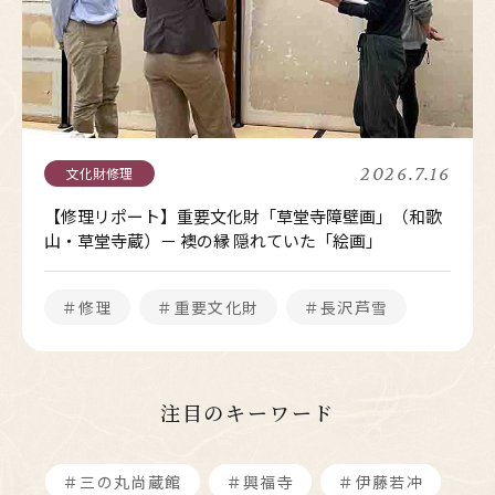
2026.7.16
【修理リポート】重要文化財「草堂寺障壁画」（和歌
山・草堂寺蔵）－ 襖の縁 隠れていた「絵画」
＃修理
＃重要文化財
＃長沢芦雪
注目のキーワード
＃三の丸尚蔵館
＃興福寺
＃伊藤若冲