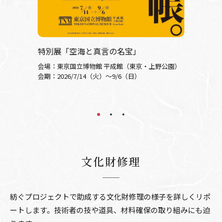
【終了し
特別展「空海と真言の名宝」
特別展
に捧げ
会場：東京国立博物館 平成館（東京・上野公園）
会期：2026/7/14（火）～9/6（日）
上野公園）
会場：奈
会期：202
文化財修理
紡ぐプロジェクトで助成する
文化財修理の様子を
詳しくリポ
ートします。
技術者の技や道具、
材料確保の取り組みにも迫