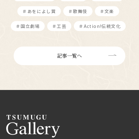
＃あをによし賞
＃歌舞伎
＃文楽
＃国立劇場
＃工芸
＃Action!伝統文化
記事一覧へ