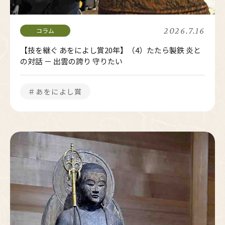
2026.7.16
【技を継ぐ あをによし賞20年】（4）たたら製鉄 炎と
の対話 － 出雲の誇り 守りたい
＃あをによし賞