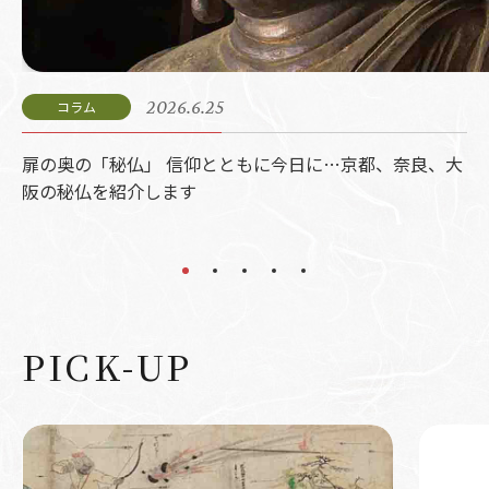
2026.6.25
2026.5.28
2026.4.30
2026.1.25
【修理リポート】2025年度で完了した作品がそれぞれの
扉の奥の「秘仏」 信仰とともに今日に…京都、奈良、大
【伝統 私たちがつなぐ】伝統芸能や工芸など…後継者育
【加賀前田家の歴史 百万石の遺産】脅威の大コレクショ
「紡ぐプロジェクト」2026年度修理助成対象 重要文化
お寺などに戻りました
阪の秘仏を紹介します
成の現場を取材しました
ンを脅威の美しさで守り継ぐ…ゆかりの場所も紹介しま
財7件の詳細はこちらから
す
PICK-UP