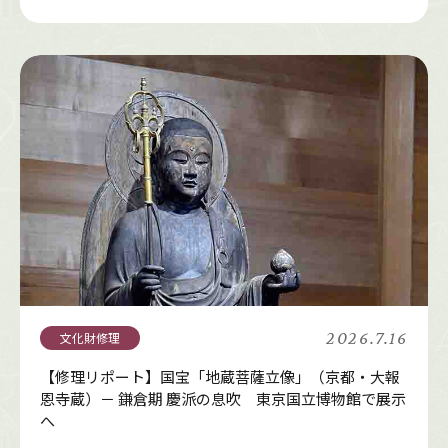
2026.7.16
【修理リポート】国宝「地蔵菩薩立像」（京都・大報
恩寺蔵）－ 鎌倉期 慶派の息吹 東京国立博物館で展示
へ