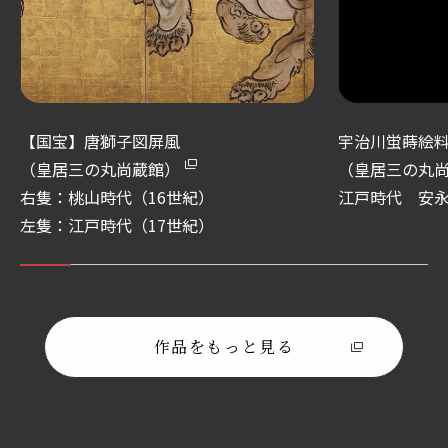
【国宝】唐獅子図屏風
宇治川蛍蒔絵
（皇居三の丸尚蔵館）
（皇居三の丸
右隻：桃山時代（16世紀）
江戸時代 安永
左隻：江戸時代（17世紀）
作品をもっと見る