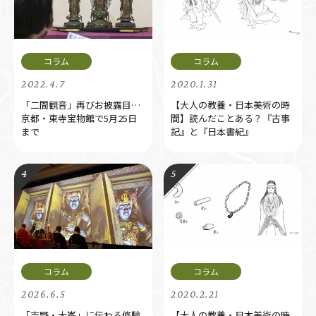
2022.4.7
2020.1.31
「二間観音」再びお披露目…
【大人の教養・日本美術の時
京都・東寺宝物館で5月25日
間】読んだことある？『古事
まで
記』と『日本書紀』
2026.6.5
2020.2.21
「吉野・大峯」に伝わる修験
【大人の教養・日本美術の時