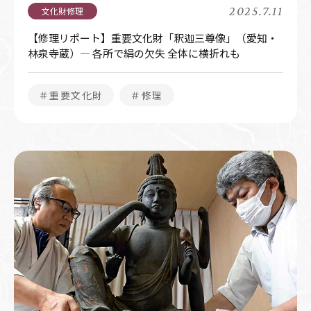
2025.7.11
【修理リポート】重要文化財「釈迦三尊像」（愛知・
林泉寺蔵）― 各所で絹の欠失 全体に横折れも
＃重要文化財
＃修理