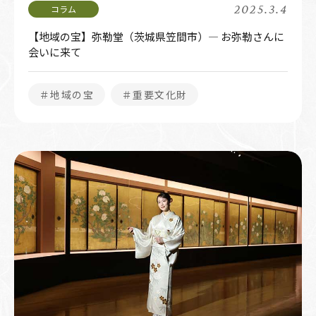
2025.3.4
【地域の宝】弥勒堂（茨城県笠間市）― お弥勒さんに
会いに来て
＃地域の宝
＃重要文化財