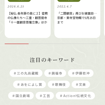
2026.6.25
2022.4.7
【秘仏 長年扉の奥に２】密教
「二間観音」再びお披露目…
の仏像たち～三重・観菩提寺
京都・東寺宝物館で5月25日
「十一面観音菩薩立像」ほか
まで
注目のキーワード
＃三の丸尚蔵館
＃興福寺
＃伊藤若冲
＃あをによし賞
＃歌舞伎
＃文楽
＃国立劇場
＃工芸
＃Action!伝統文化