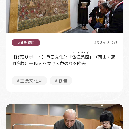
2025.5.10
ぶつねはんず
【修理リポート】重要文化財「
仏涅槃図
」（岡山・遍
明院蔵）― 時間をかけて色のりを除去
＃重要文化財
＃修理