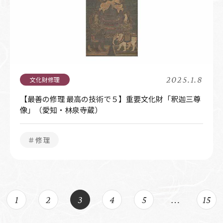
2025.1.8
【最善の修理 最高の技術で５】重要文化財「釈迦三尊
像」（愛知・林泉寺蔵）
＃修理
1
2
3
4
5
…
15