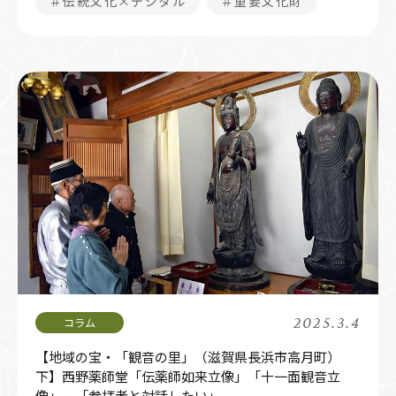
＃伝統文化×デジタル
＃重要文化財
2025.3.4
【地域の宝・「観音の里」（滋賀県長浜市高月町）
下】西野薬師堂「伝薬師如来立像」「十一面観音立
像」―「参拝者と対話したい」