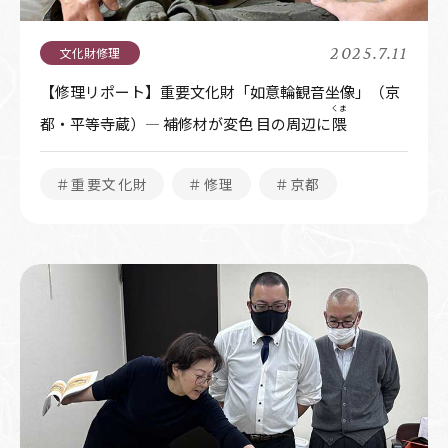
2025.7.11
【修理リポート】重要文化財「如意輪観音坐像」（京
くま
都・平等寺蔵）― 補修材が変色 目の周辺に
隈
＃重要文化財
＃修理
＃京都