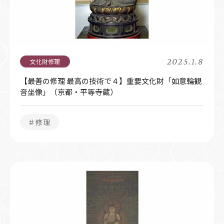
2025.1.8
【最善の修理 最高の技術で４】重要文化財「如意輪観
音坐像」（京都・平等寺蔵）
＃修理