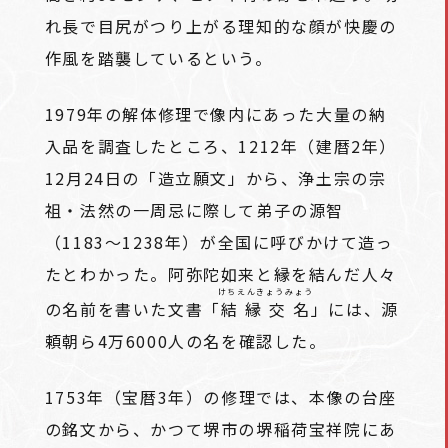
れ長で目尻がつり上がる理知的な顔が快慶の
作風を踏襲しているという。
1979年の解体修理で像内にあった大量の納
入品を調査したところ、1212年（建暦2年）
12月24日の「造立願文」から、浄土宗の宗
祖・法然の一周忌に際して弟子の源智
（1183～1238年）が全国に呼びかけて造っ
たとわかった。阿弥陀如来と縁を結んだ人々
けちえんきょうみょう
の名前を書いた文書「
結縁交名
」には、源
頼朝ら4万6000人の名を確認した。
1753年（宝暦3年）の修理では、本像の台座
の銘文から、かつて堺市の堺稲荷宝祥院にあ