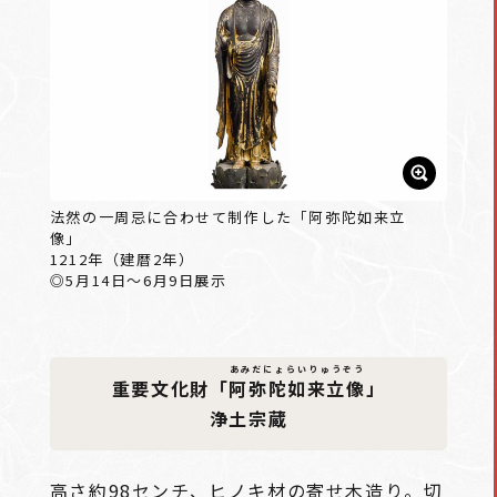
法然の一周忌に合わせて制作した「阿弥陀如来立
像」
1212年（建暦2年）
◎5月14日～6月9日展示
あみだにょらいりゅうぞう
重要文化財「
阿弥陀如来立像
」
浄土宗蔵
高さ約98センチ、ヒノキ材の寄せ木造り。切