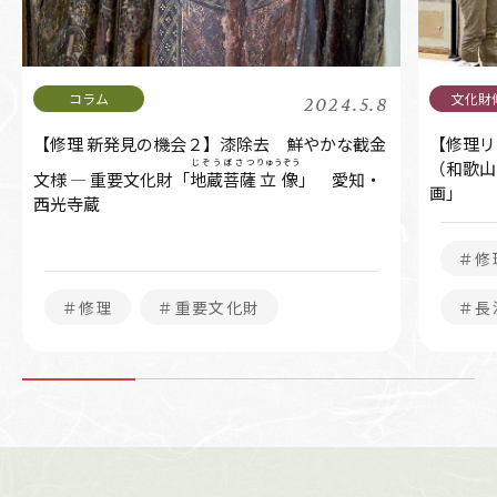
2024.5.8
【修理 新発見の機会２】漆除去 鮮やかな截金
【修理リ
じぞう
ぼさつ
りゅうぞう
（和歌山
文様 ― 重要文化財「
地蔵
菩薩
立像
」 愛知・
画」
西光寺蔵
＃修
＃修理
＃重要文化財
＃長