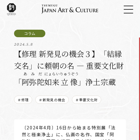
2024.5.8
【修理 新発見の機会３】「結縁
交名」に頼朝の名 ― 重要文化財
あみだ
にょらい
りゅうぞう
「
阿弥陀
如来
立像
」浄土宗蔵
＃修理
＃新発見の機会
＃重要文化財
〔2024年4月〕16日から始まる特別展「法
然と極楽浄土」に、仏画の名作、国宝「阿