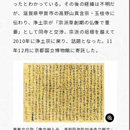
ったとわかっている。その後の経緯は不明だ
が、滋賀県甲賀市の高野山真言宗・玉桂寺に
伝わり、浄土宗が「宗派草創期の仏像で重
要」として同寺と交渉、宗派の垣根を越えて
2010年に浄土宗に戻り、話題となった。11
年12月に京都国立博物館に寄託した。
重要文化財「像内納入品 源智阿弥陀如来造立願文」