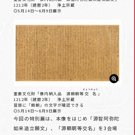
1212年（建暦2年） 浄土宗蔵
◎5月14日～6月9日展示
きょうみょう
重要文化財「像内納入品 源頼朝等
交名
」
1212年（建暦2年） 浄土宗蔵
冒頭に「頼朝」の文字が確認できる
◎5月14日～6月9日展示
今回の特別展は、本像をはじめ「源智阿弥陀
如来造立願文」、「源頼朝等交名」を3会場