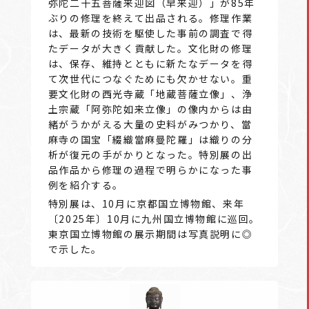
弥陀二十五菩薩来迎図（早来迎）」が85年
ぶりの修理を終えて出品される。修理作業
は、最新の技術を駆使した事前の調査で得
たデータが大きく貢献した。文化財の修理
は、保存、維持とともに新たなデータを得
て次世代につなぐためにも欠かせない。重
要文化財の西光寺蔵「地蔵菩薩立像」、浄
土宗蔵「阿弥陀如来立像」の像内からは由
緒がうかがえる大量の史料がみつかり、當
麻寺の国宝「綴織當麻曼陀羅」は織りの分
析が復元の手がかりとなった。特別展の出
品作品から修理の過程で明らかになった事
例を紹介する。
特別展は、10月に京都国立博物館、来年
〔2025年〕10月に九州国立博物館に巡回。
東京国立博物館の展示期間は写真説明に◎
で示した。