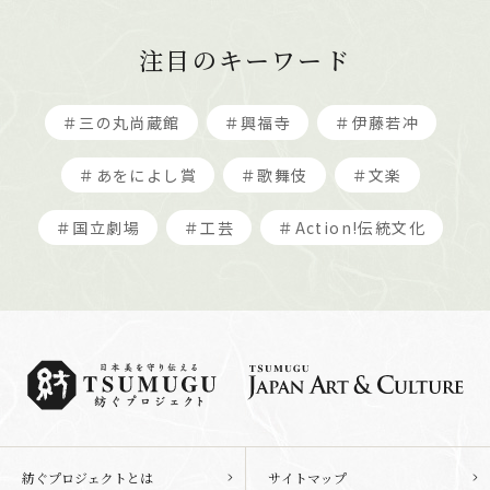
注目のキーワード
＃三の丸尚蔵館
＃興福寺
＃伊藤若冲
＃あをによし賞
＃歌舞伎
＃文楽
＃国立劇場
＃工芸
＃Action!伝統文化
紡ぐプロジェクトとは
サイトマップ