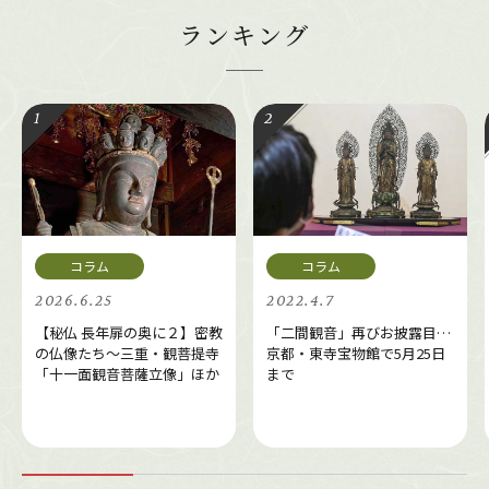
ランキング
2026.6.25
2022.4.7
【秘仏 長年扉の奥に２】密教
「二間観音」再びお披露目…
の仏像たち～三重・観菩提寺
京都・東寺宝物館で5月25日
「十一面観音菩薩立像」ほか
まで