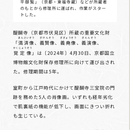
平
御覧
」（京都・東福寺蔵）などが所蔵者
のもとから修理所に運ばれ、作業がスター
トした。
醍醐寺（京都市伏見区）所蔵の重要文化財
まんさいぞう
ぎけんぞう
ぎぎょうぞう
ぎえんぞう
「
満済像
、
義賢像
、
義堯像
、
義演像
、
かくじょうぞう
覚定像
」は〔2024年〕4月30日、京都国立
博物館文化財保存修理所に向けて運び出され
た。修理期間は5年。
室町から江戸時代にかけて醍醐寺三宝院の門
跡を務めた5人の肖像画。いずれも経年劣化
で肌裏紙の機能が低下し、画面にきつい折れ
も生じている。