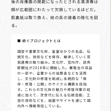
後の肖像画の規範になったとされる満済像は
顔が広範囲にわたって欠損しているほどだ。
肌裏紙は取り換え、絵の具の接着の強化を図
る。
■
紡ぐプロジェクトとは
国宝や重要文化財、皇室ゆかりの名品、伝
統文化、技術などを保存、継承していく官
民連携の取り組み。文化庁、宮内庁、読売
新聞社が2018年に開始した。展覧会の収益
の一部や、企業からの協賛金などを活用
し、文化財の修理を助成し永続的な「保
存・修理・公開」のサイクル構築を目指
す。これらの文化財の魅力や修理作業の経
過に加えて、次世代に伝える伝統芸能、工
芸の技術などを、紙面やサイトを通じて国
内外へ情報発信している。