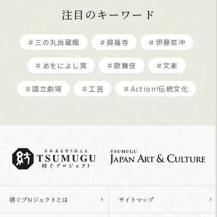
注目のキーワード
＃三の丸尚蔵館
＃興福寺
＃伊藤若冲
＃あをによし賞
＃歌舞伎
＃文楽
＃国立劇場
＃工芸
＃Action!伝統文化
紡ぐプロジェクトとは
サイトマップ