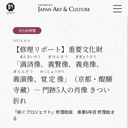
2024.6.4
【修理リポート】重要文化財
まんさいぞう
ぎけんぞう
ぎぎょうぞう
「
満済像
、
義賢像
、
義堯像
、
ぎえんぞう
かくじょうぞう
義演像
、
覚定像
」（京都・醍醐
寺蔵）― 門跡5人の肖像 きつい
折れ
「紡ぐプロジェクト」修理助成 事業6年目 修理始ま
る