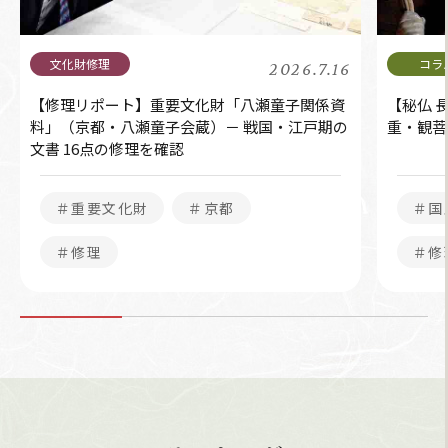
2026.7.16
【修理リポート】重要文化財「八瀬童子関係資
【秘仏 
料」（京都・八瀬童子会蔵）－ 戦国・江戸期の
重・観菩
文書 16点の修理を確認
＃重要文化財
＃京都
＃国
＃修理
＃修