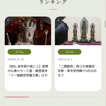
ランキング
2026.6.25
2022.4.7
【秘仏 長年扉の奥に２】密教
「二間観音」再びお披露目…
の仏像たち～三重・観菩提寺
京都・東寺宝物館で5月25日
「十一面観音菩薩立像」ほか
まで