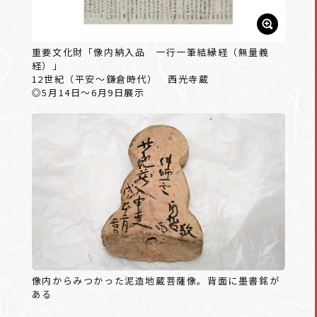
重要文化財「像内納入品 一行一筆結縁経（無量義
経）」
12世紀（平安～鎌倉時代） 西光寺蔵
◎5月14日～6月9日展示
像内からみつかった泥造地蔵菩薩像。背面に墨書銘が
ある