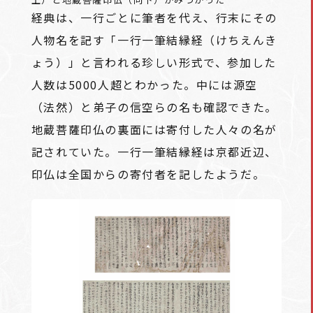
経典は、一行ごとに筆者を代え、行末にその
人物名を記す「一行一筆結縁経（けちえんき
ょう）」と言われる珍しい形式で、参加した
人数は5000人超とわかった。中には源空
（法然）と弟子の信空らの名も確認できた。
地蔵菩薩印仏の裏面には寄付した人々の名が
記されていた。一行一筆結縁経は京都近辺、
印仏は全国からの寄付者を記したようだ。