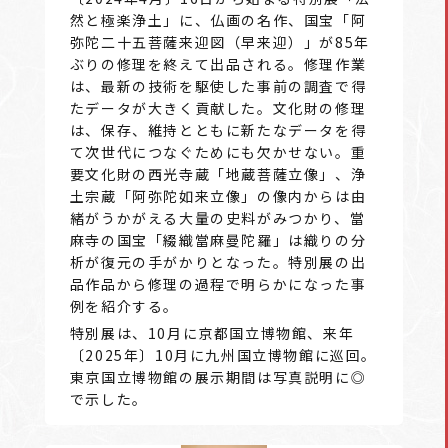
然と極楽浄土」に、仏画の名作、国宝「阿
弥陀二十五菩薩来迎図（早来迎）」が85年
ぶりの修理を終えて出品される。修理作業
は、最新の技術を駆使した事前の調査で得
たデータが大きく貢献した。文化財の修理
は、保存、維持とともに新たなデータを得
て次世代につなぐためにも欠かせない。重
要文化財の西光寺蔵「地蔵菩薩立像」、浄
土宗蔵「阿弥陀如来立像」の像内からは由
緒がうかがえる大量の史料がみつかり、當
麻寺の国宝「綴織當麻曼陀羅」は織りの分
析が復元の手がかりとなった。特別展の出
品作品から修理の過程で明らかになった事
例を紹介する。
特別展は、10月に京都国立博物館、来年
〔2025年〕10月に九州国立博物館に巡回。
東京国立博物館の展示期間は写真説明に◎
で示した。