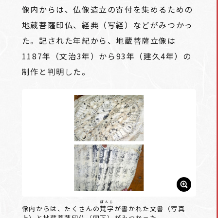
像内からは、仏像造立の寄付を集めるための
地蔵菩薩印仏、経典（写経）などがみつかっ
た。記された年紀から、地蔵菩薩立像は
1187年（文治3年）から93年（建久4年）の
制作と判明した。
ぼんじ
像内からは、たくさんの
梵字
が書かれた文書（写真
上）と地蔵菩薩印仏（同下）がみつかった