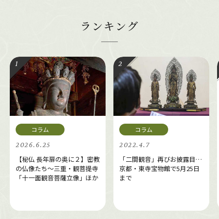
ランキング
2026.6.25
2022.4.7
【秘仏 長年扉の奥に２】密教
「二間観音」再びお披露目…
の仏像たち～三重・観菩提寺
京都・東寺宝物館で5月25日
「十一面観音菩薩立像」ほか
まで