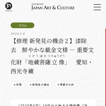
2024.5.8
【修理 新発見の機会２】漆除
去 鮮やかな截金文様 ― 重要文
じぞう
ぼさつ
りゅうぞう
化財「
地蔵
菩薩
立像
」 愛知・
西光寺蔵
＃修理
＃新発見の機会
＃重要文化財
〔2024年4月〕16日から始まる特別展「法