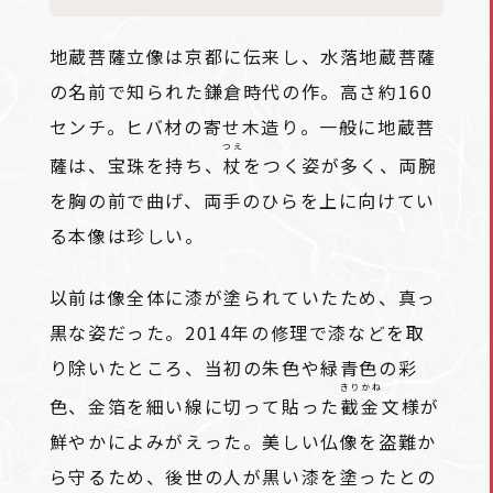
地蔵菩薩立像は京都に伝来し、水落地蔵菩薩
の名前で知られた鎌倉時代の作。高さ約160
センチ。ヒバ材の寄せ木造り。一般に地蔵菩
つえ
薩は、宝珠を持ち、
杖
をつく姿が多く、両腕
を胸の前で曲げ、両手のひらを上に向けてい
る本像は珍しい。
以前は像全体に漆が塗られていたため、真っ
黒な姿だった。2014年の修理で漆などを取
り除いたところ、当初の朱色や緑青色の彩
きりかね
色、金箔を細い線に切って貼った
截金
文様が
鮮やかによみがえった。美しい仏像を盗難か
ら守るため、後世の人が黒い漆を塗ったとの