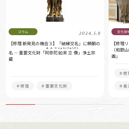
2024.5.8
【修理 新発見の機会３】「結縁交名」に頼朝の
【修理リ
あみだ
にょらい
りゅうぞう
（和歌山
名 ― 重要文化財「
阿弥陀
如来
立像
」浄土宗
画」
蔵
＃修
＃修理
＃重要文化財
＃長