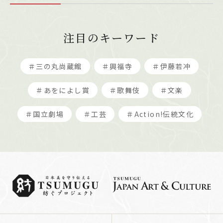
注目のキーワード
＃三の丸尚蔵館
＃興福寺
＃伊藤若冲
＃あをによし賞
＃歌舞伎
＃文楽
＃国立劇場
＃工芸
＃Action!伝統文化