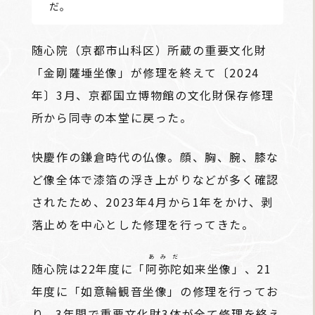
だ。
随心院（京都市山科区）所蔵の重要文化財
「金剛薩埵坐像」が修理を終えて〔2024
年〕3月、京都国立博物館の文化財保存修理
所から同寺の本堂に戻った。
快慶作の鎌倉時代の仏像。顔、胸、腕、膝な
ど像全体で漆箔の浮き上がりなどが多く確認
されたため、2023年4月から1年をかけ、剥
落止めを中心とした修理を行ってきた。
あみだ
随心院は22年度に「
阿弥陀
如来坐像」、21
年度に「如意輪観音坐像」の修理を行ってお
り、3年間で重要文化財3体が全て修理を終え