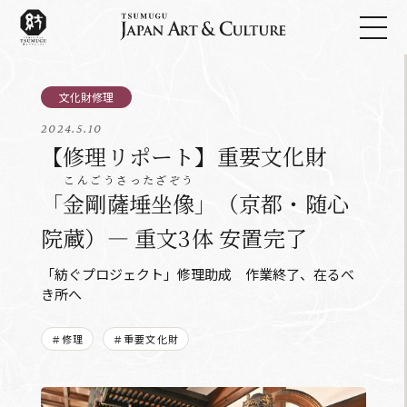
2024.5.10
【修理リポート】重要文化財
こんごうさったざぞう
「
金剛薩埵坐像
」（京都・随心
院蔵）― 重文3体 安置完了
「紡ぐプロジェクト」修理助成 作業終了、在るべ
き所へ
＃修理
＃重要文化財