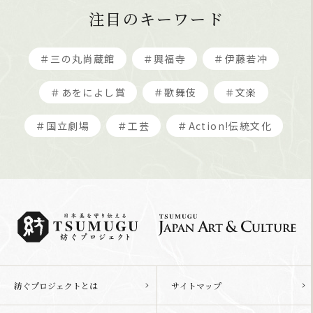
注目のキーワード
＃三の丸尚蔵館
＃興福寺
＃伊藤若冲
＃あをによし賞
＃歌舞伎
＃文楽
＃国立劇場
＃工芸
＃Action!伝統文化
紡ぐプロジェクトとは
サイトマップ