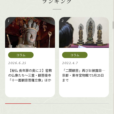
ランキング
2026.6.25
2022.4.7
【秘仏 長年扉の奥に２】密教
「二間観音」再びお披露目…
の仏像たち～三重・観菩提寺
京都・東寺宝物館で5月25日
「十一面観音菩薩立像」ほか
まで