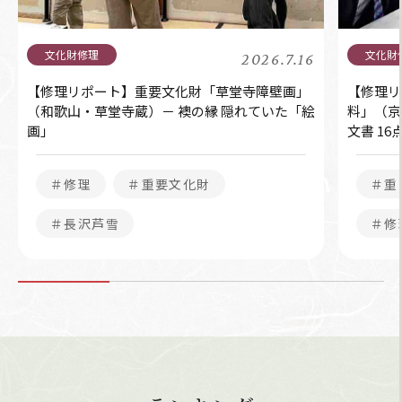
2026.7.16
【修理リポート】重要文化財「草堂寺障壁画」
【修理リ
（和歌山・草堂寺蔵）－ 襖の縁 隠れていた「絵
料」（京
画」
文書 1
＃修理
＃重要文化財
＃重
＃長沢芦雪
＃修