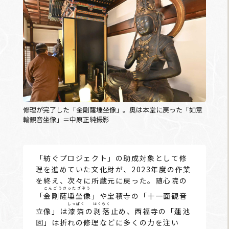
修理が完了した「金剛薩埵坐像」。奥は本堂に戻った「如意
輪観音坐像」＝中原正純撮影
「紡ぐプロジェクト」の助成対象として修
理を進めていた文化財が、2023年度の作業
を終え、次々に所蔵元に戻った。随心院の
こんごうさったざぞう
「
金剛薩埵坐像
」や宝積寺の「十一面観音
しっぱく
はくらく
立像」は
漆箔
の
剥落
止め、西福寺の「蓮池
図」は折れの修理などに多くの力を注い