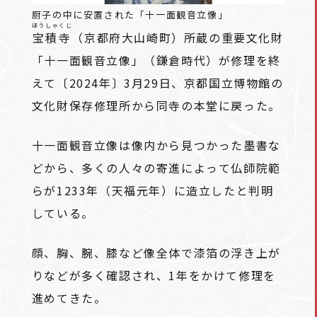
厨子の中に安置された「十一面観音立像」
ほうしゃくじ
宝積寺
（京都府大山崎町）所蔵の重要文化財
「十一面観音立像」（鎌倉時代）が修理を終
えて〔2024年〕3月29日、京都国立博物館の
文化財保存修理所から同寺の本堂に戻った。
十一面観音立像は像内から見つかった墨書な
どから、多くの人々の寄進によって仏師院範
らが1233年（天福元年）に造立したと判明
している。
顔、胸、腕、膝など像全体で漆箔の浮き上が
りなどが多く確認され、1年をかけて修理を
進めてきた。