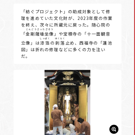
「紡ぐプロジェクト」の助成対象として修
理を進めていた文化財が、2023年度の作業
を終え、次々に所蔵元に戻った。随心院の
こんごうさったざぞう
「
金剛薩埵坐像
」や宝積寺の「十一面観音
しっぱく
はくらく
立像」は
漆箔
の
剥落
止め、西福寺の「蓮池
図」は折れの修理などに多くの力を注い
だ。