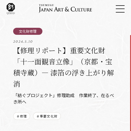
2024.5.10
【修理リポート】重要文化財
「十一面観音立像」（京都・宝
積寺蔵）― 漆箔の浮き上がり解
消
「紡ぐプロジェクト」修理助成 作業終了、在るべ
き所へ
＃修理
＃重要文化財