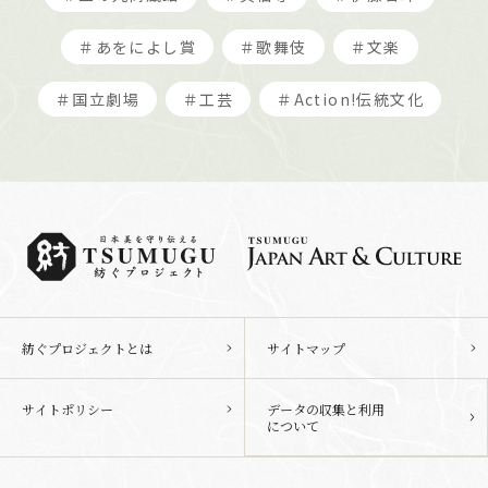
＃あをによし賞
＃歌舞伎
＃文楽
＃国立劇場
＃工芸
＃Action!伝統文化
紡ぐプロジェクトとは
サイトマップ
サイトポリシー
データの収集と利用
について