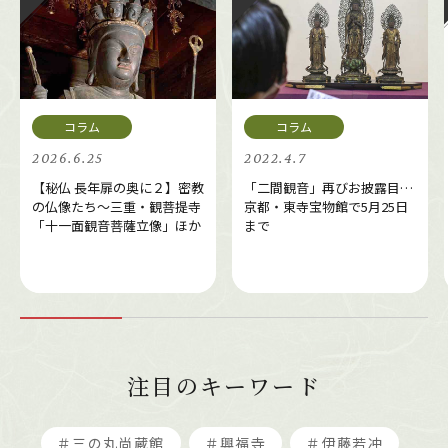
2026.6.25
2022.4.7
【秘仏 長年扉の奥に２】密教
「二間観音」再びお披露目…
の仏像たち～三重・観菩提寺
京都・東寺宝物館で5月25日
「十一面観音菩薩立像」ほか
まで
注目のキーワード
＃三の丸尚蔵館
＃興福寺
＃伊藤若冲