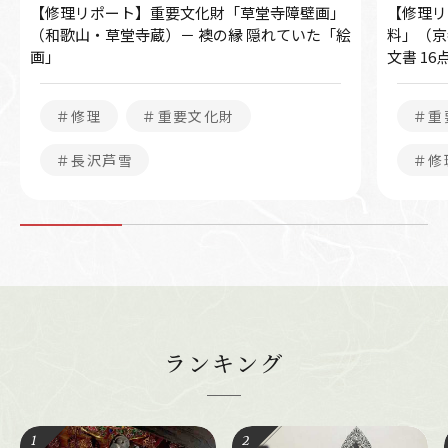
【修理リポート】重要文化財「草堂寺障壁画」
【修理リ
（和歌山・草堂寺蔵）－ 襖の縁 隠れていた「絵
料」（京
画」
文書 1
＃修理
＃重要文化財
＃重
＃長沢芦雪
＃修
ランキング