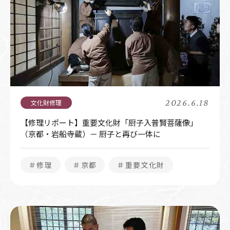
2026.6.18
【修理リポート】重要文化財「厨子入普賢菩薩像」
（京都・岩船寺蔵）－ 厨子と再び一体に
＃修理
＃京都
＃重要文化財