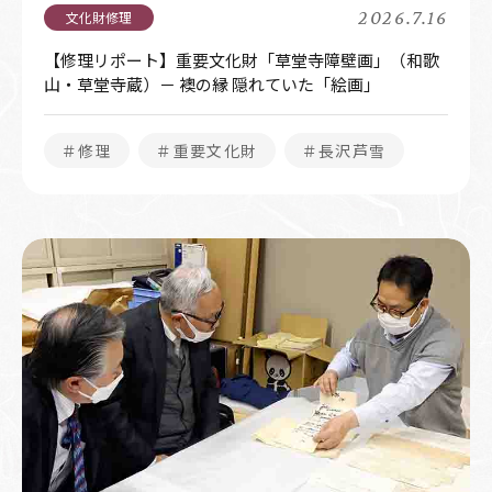
2026.7.16
【修理リポート】重要文化財「草堂寺障壁画」（和歌
山・草堂寺蔵）－ 襖の縁 隠れていた「絵画」
＃修理
＃重要文化財
＃長沢芦雪