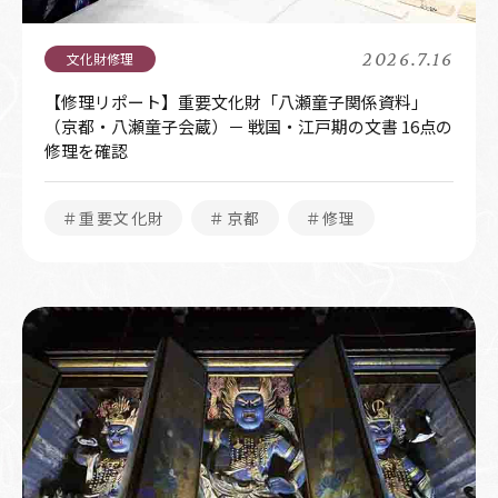
2026.7.16
【修理リポート】重要文化財「八瀬童子関係資料」
（京都・八瀬童子会蔵）－ 戦国・江戸期の文書 16点の
修理を確認
＃重要文化財
＃京都
＃修理