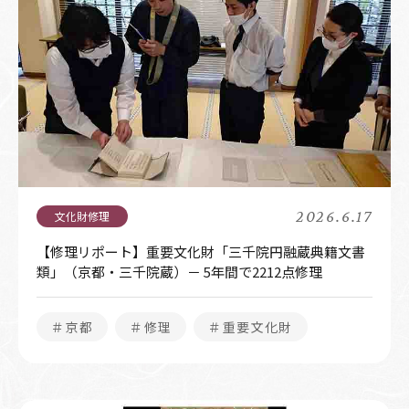
2026.6.17
【修理リポート】重要文化財「三千院円融蔵典籍文書
類」（京都・三千院蔵）－ 5年間で2212点修理
＃京都
＃修理
＃重要文化財