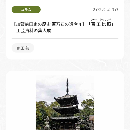
2026.4.30
ひゃっこうひしょう
【加賀前田家の歴史 百万石の遺産４】「
百工比照
」
— 工芸資料の集大成
＃工芸