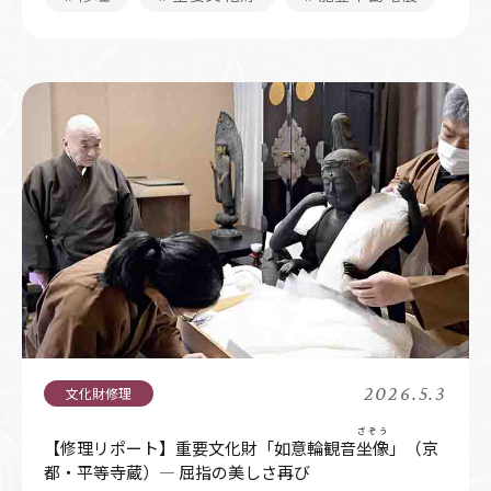
2026.5.3
ざぞう
【修理リポート】重要文化財「如意輪観音
坐像
」（京
都・平等寺蔵）― 屈指の美しさ再び