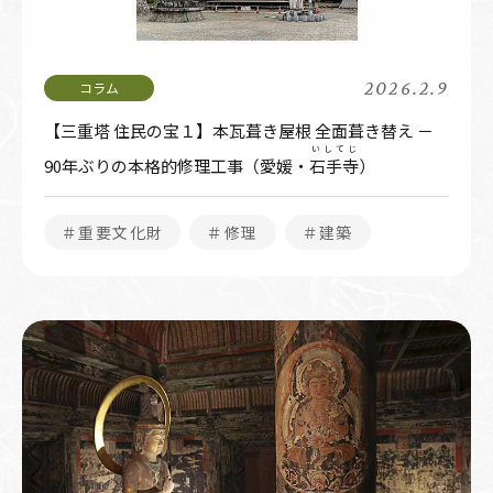
2026.2.9
【三重塔 住民の宝１】本瓦葺き屋根 全面葺き替え －
いしてじ
90年ぶりの本格的修理工事（愛媛・
石手寺
）
＃重要文化財
＃修理
＃建築