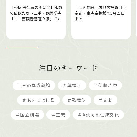
【秘仏 長年扉の奥に２】密教
「二間観音」再びお披露目…
の仏像たち～三重・観菩提寺
京都・東寺宝物館で5月25日
「十一面観音菩薩立像」ほか
まで
注目のキーワード
＃三の丸尚蔵館
＃興福寺
＃伊藤若冲
＃あをによし賞
＃歌舞伎
＃文楽
＃国立劇場
＃工芸
＃Action!伝統文化