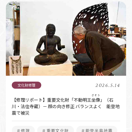
2026.5.14
ざぞう
【修理リポート】重要文化財「不動明王
坐像
」（石
川・法住寺蔵）－ 顔の向き修正 バランスよく 能登地
震で被災
＃修理
＃重要文化財
＃能登半島地震