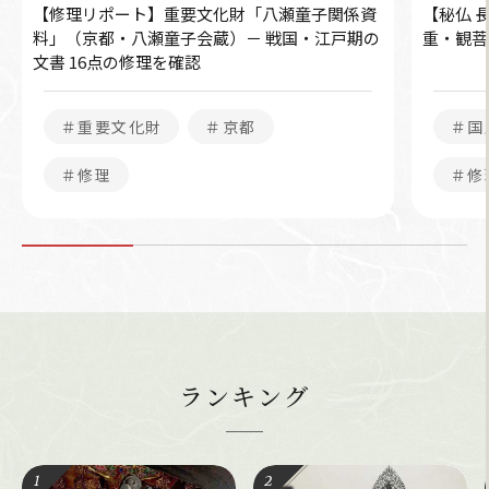
【修理リポート】重要文化財「八瀬童子関係資
【秘仏 
料」（京都・八瀬童子会蔵）－ 戦国・江戸期の
重・観菩
文書 16点の修理を確認
＃重要文化財
＃京都
＃国
＃修理
＃修
ランキング