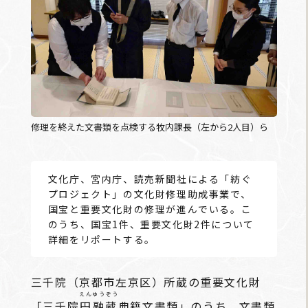
修理を終えた文書類を点検する牧内課長（左から2人目）ら
文化庁、宮内庁、読売新聞社による「紡ぐ
プロジェクト」の文化財修理助成事業で、
国宝と重要文化財の修理が進んでいる。こ
のうち、国宝1件、重要文化財2件について
詳細をリポートする。
三千院（京都市左京区）所蔵の重要文化財
えんゆうぞう
「三千院
円融蔵
典籍文書類」のうち、文書類