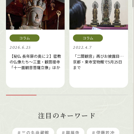
2026.6.25
2022.4.7
【秘仏 長年扉の奥に２】密教
「二間観音」再びお披露目…
の仏像たち～三重・観菩提寺
京都・東寺宝物館で5月25日
「十一面観音菩薩立像」ほか
まで
注目のキーワード
＃三の丸尚蔵館
＃興福寺
＃伊藤若冲