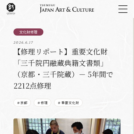
2026.6.17
【修理リポート】重要文化財
「三千院円融蔵典籍文書類」
（京都・三千院蔵）－ 5年間で
2212点修理
＃京都
＃修理
＃重要文化財