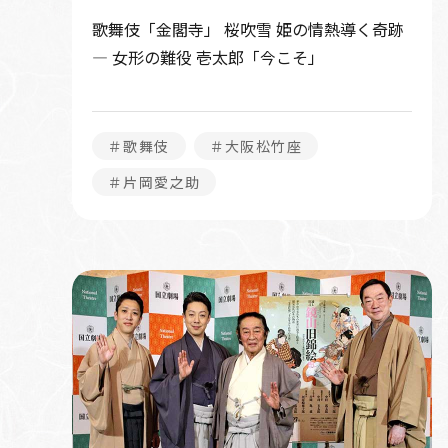
歌舞伎「金閣寺」 桜吹雪 姫の情熱導く奇跡
― 女形の難役 壱太郎「今こそ」
＃歌舞伎
＃大阪松竹座
＃片岡愛之助