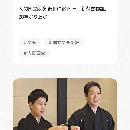
人間国宝競演 後世に継承 －「新薄雪物語」
28年ぶり上演
＃文楽
＃国立文楽劇場
＃人間国宝