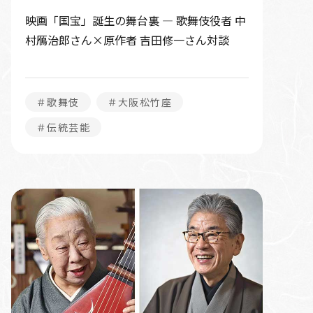
映画「国宝」誕生の舞台裏 ― 歌舞伎役者 中
村鴈治郎さん×原作者 吉田修一さん対談
＃歌舞伎
＃大阪松竹座
＃伝統芸能