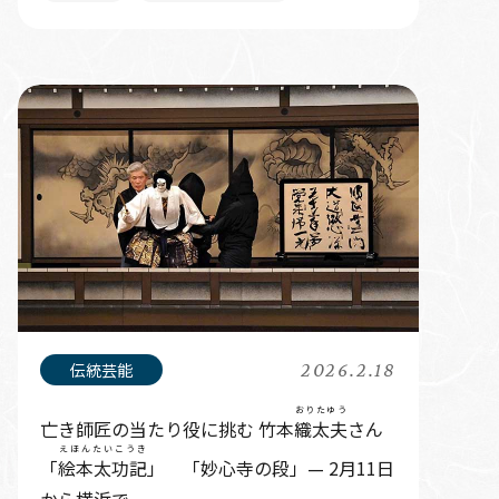
2026.2.18
おりたゆう
亡き師匠の当たり役に挑む 竹本
織太夫
さん
えほんたいこうき
「
絵本太功記
」 「妙心寺の段」— 2月11日