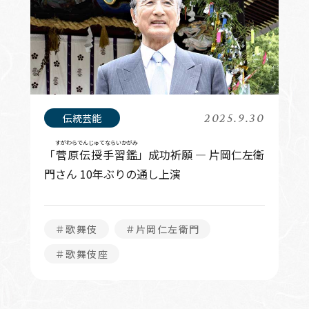
2025.9.30
すがわらでんじゅてならいかがみ
「
菅原伝授手習鑑
」成功祈願 ― 片岡仁左衛
門さん 10年ぶりの通し上演
＃歌舞伎
＃片岡仁左衛門
＃歌舞伎座