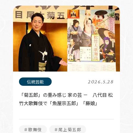
2026.5.28
「菊五郎」の重み感じ 家の芸 － 八代目 松
竹大歌舞伎で「魚屋宗五郎」「藤娘」
＃歌舞伎
＃尾上菊五郎