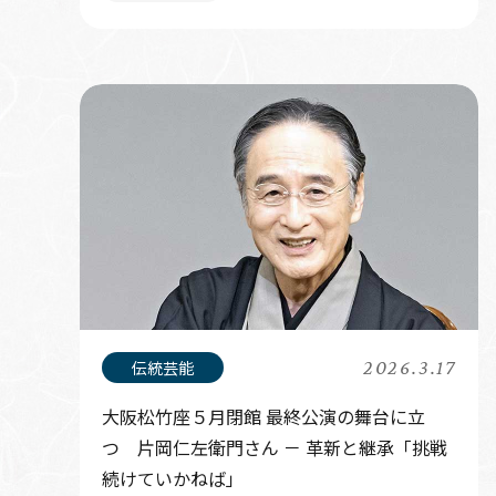
2026.3.17
大阪松竹座５月閉館 最終公演の舞台に立
つ 片岡仁左衛門さん － 革新と継承「挑戦
続けていかねば」