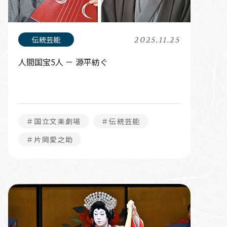
2025.11.25
人間国宝5人 － 源平紡ぐ
＃国立文楽劇場
＃伝統芸能
＃片岡愛之助