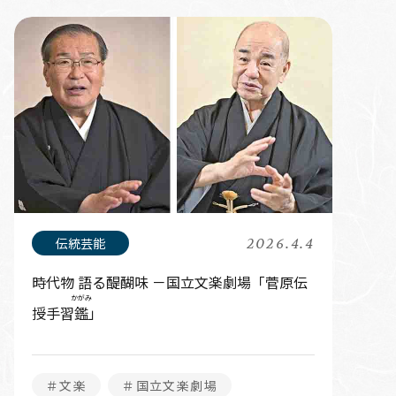
2026.4.4
時代物 語る醍醐味 －国立文楽劇場「菅原伝
かがみ
授手習
鑑
」
＃文楽
＃国立文楽劇場