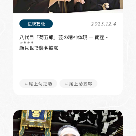
2025.12.4
八代目「菊五郎」芸の精神体現 － 南座・
かおみせ
顔見世
で襲名披露
＃尾上菊之助
＃尾上菊五郎