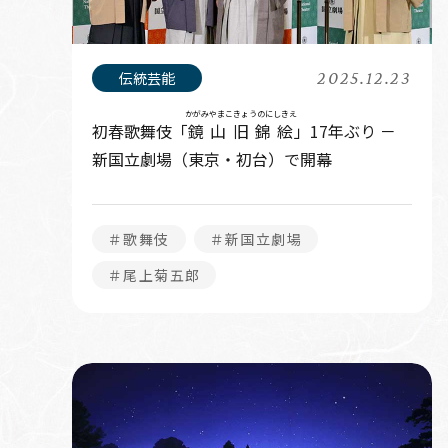
2025.12.23
かがみやまこきょうのにしきえ
初春歌舞伎「
鏡山旧錦絵
」17年ぶり －
新国立劇場（東京・初台）で開幕
＃歌舞伎
＃新国立劇場
＃尾上菊五郎