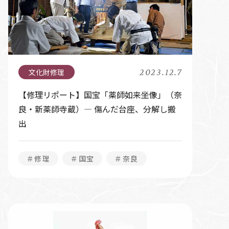
2023.12.7
【修理リポート】国宝「薬師如来坐像」（奈
良・新薬師寺蔵）― 傷んだ台座、分解し搬
出
＃修理
＃国宝
＃奈良