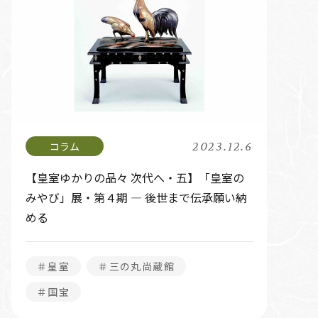
2023.12.6
【皇室ゆかりの品々 次代へ・五】「皇室の
みやび」展・第４期 ― 後世まで伝承願い納
める
＃皇室
＃三の丸尚蔵館
＃国宝