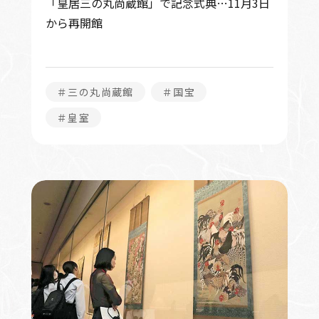
「皇居三の丸尚蔵館」で記念式典…11月3日
から再開館
＃三の丸尚蔵館
＃国宝
＃皇室