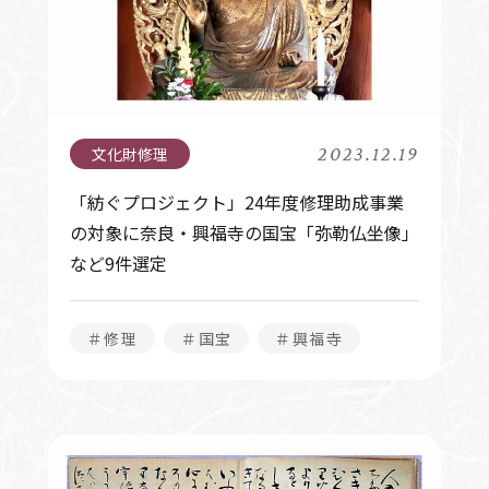
2023.12.19
「紡ぐプロジェクト」24年度修理助成事業
の対象に奈良・興福寺の国宝「弥勒仏坐像」
など9件選定
＃修理
＃国宝
＃興福寺