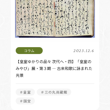
2023.12.6
【皇室ゆかりの品々 次代へ・四】「皇室の
みやび」展・第３期 ― 古来和歌に詠まれた
光景
＃皇室
＃三の丸尚蔵館
＃国宝