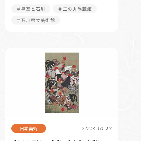
＃皇室と石川
＃三の丸尚蔵館
＃石川県立美術館
2023.10.27