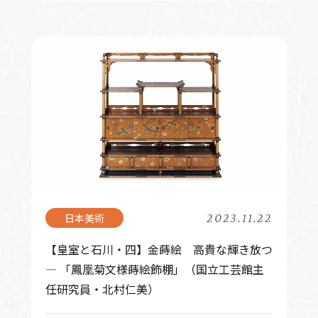
2023.11.22
【皇室と石川・四】金蒔絵 高貴な輝き放つ
― 「鳳凰菊文様蒔絵飾棚」（国立工芸館主
任研究員・北村仁美）