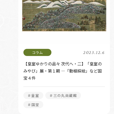
2023.12.6
【皇室ゆかりの品々 次代へ・二】「皇室の
みやび」展・第１期 ―「動植綵絵」など国
宝４件
＃皇室
＃三の丸尚蔵館
＃国宝