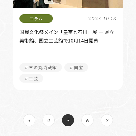
2023.10.16
国民文化祭メイン「皇室と石川」展 ― 県立
美術館、国立工芸館で10月14日開幕
＃三の丸尚蔵館
＃国宝
＃工芸
…
3
4
5
6
7
…