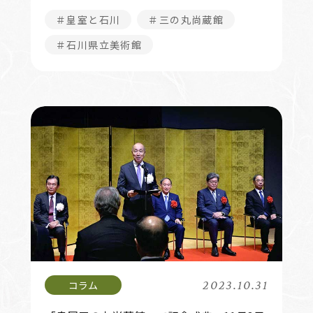
＃皇室と石川
＃三の丸尚蔵館
＃石川県立美術館
2023.10.31