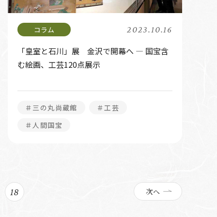
2023.10.16
「皇室と石川」展 金沢で開幕へ ― 国宝含
む絵画、工芸120点展示
＃三の丸尚蔵館
＃工芸
＃人間国宝
18
次へ