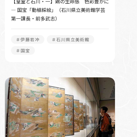
【皇室と石川・一】鶏の生命感 色彩豊かに
― 国宝「動植綵絵」（石川県立美術館学芸
第一課長・前多武志）
＃伊藤若冲
＃石川県立美術館
＃国宝