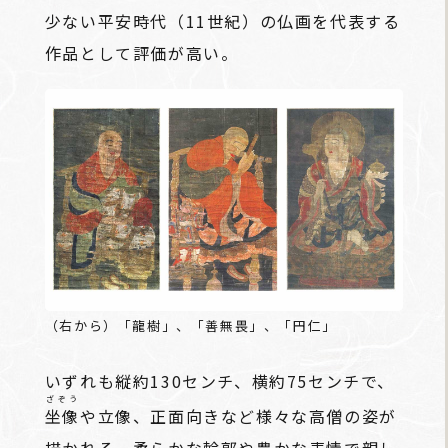
少ない平安時代（11世紀）の仏画を代表する
作品として評価が高い。
（右から）「龍樹」、「善無畏」、「円仁」
いずれも縦約130センチ、横約75センチで、
ざぞう
坐像
や立像、正面向きなど様々な高僧の姿が
描かれる。柔らかな輪郭や豊かな表情で親し