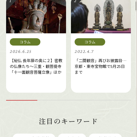
2026.6.25
2022.4.7
【秘仏 長年扉の奥に２】密教
「二間観音」再びお披露目…
の仏像たち～三重・観菩提寺
京都・東寺宝物館で5月25日
「十一面観音菩薩立像」ほか
まで
注目のキーワード