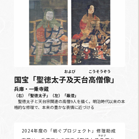
および
こうそうぞう
国宝「聖徳太子
及
天台
高僧像
」
兵庫・一乗寺蔵
（右）「聖徳太子」（左）「最澄」
聖徳太子と天台宗関連の高僧9人を描く。明治時代以来の本
格的な修理で、本来の豊かな表情に近づける
2024年度の「紡ぐプロジェクト」修理助成
および