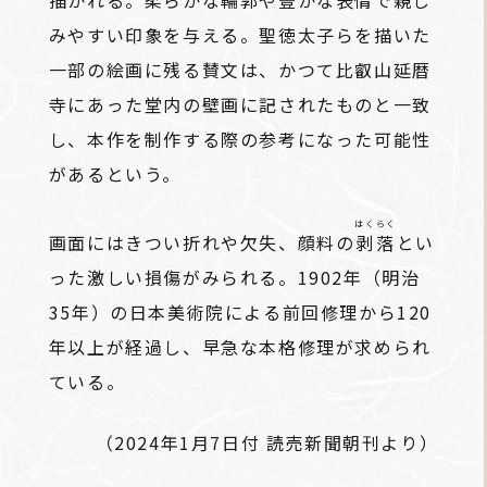
みやすい印象を与える。聖徳太子らを描いた
一部の絵画に残る賛文は、かつて比叡山延暦
寺にあった堂内の壁画に記されたものと一致
し、本作を制作する際の参考になった可能性
があるという。
はくらく
画面にはきつい折れや欠失、顔料の
剥落
とい
った激しい損傷がみられる。1902年（明治
35年）の日本美術院による前回修理から120
年以上が経過し、早急な本格修理が求められ
ている。
（2024年1月7日付 読売新聞朝刊より）