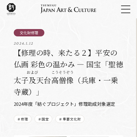
2024.1.12
【修理の時、来たる２】平安の
仏画 彩色の温かみ ― 国宝「聖徳
および
こうそうぞう
太子
及
天台
高僧像
（兵庫・一乗
寺蔵）」
2024年度「紡ぐプロジェクト」修理助成対象選定
＃修理
＃国宝
＃重要文化財