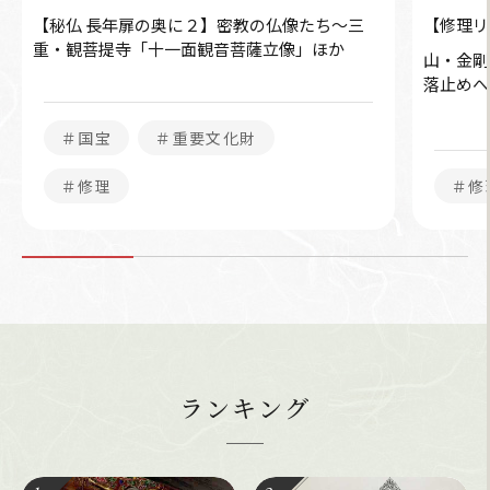
【秘仏 長年扉の奥に２】密教の仏像たち～三
【修理リ
重・観菩提寺「十一面観音菩薩立像」ほか
山・金
落止めへ
＃国宝
＃重要文化財
＃修理
＃修
ランキング