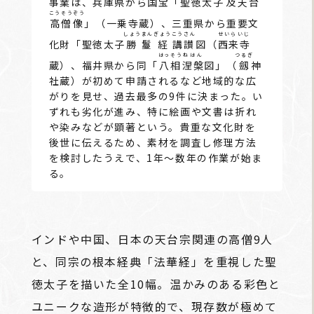
事業は、兵庫県から国宝「聖徳太子
及
天台
こうそうぞう
高僧像
」（一乗寺蔵）、三重県から重要文
しょうまんぎょう
こうさん
せいらいじ
化財「聖徳太子
勝鬘経
講讃
図（
西来寺
はっそう
ねはん
つるぎ
蔵）、福井県から同「
八相
涅槃
図」（
劔
神
社蔵）が初めて申請されるなど地域的な広
がりを見せ、過去最多の9件に決まった。い
ずれも劣化が進み、特に絵画や文書は折れ
や染みなどが顕著という。貴重な文化財を
後世に伝えるため、素材を調査し修理方法
を検討したうえで、1年～数年の作業が始ま
る。
インドや中国、日本の天台宗関連の高僧9人
と、同宗の根本経典「法華経」を重視した聖
徳太子を描いた全10幅。温かみのある彩色と
ユニークな造形が特徴的で、現存数が極めて