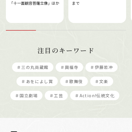
「十一面観音菩薩立像」ほか
まで
注目のキーワード
＃三の丸尚蔵館
＃興福寺
＃伊藤若冲
＃あをによし賞
＃歌舞伎
＃文楽
＃国立劇場
＃工芸
＃Action!伝統文化