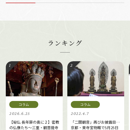
ランキング
2026.6.25
2022.4.7
【秘仏 長年扉の奥に２】密教
「二間観音」再びお披露目…
の仏像たち～三重・観菩提寺
京都・東寺宝物館で5月25日