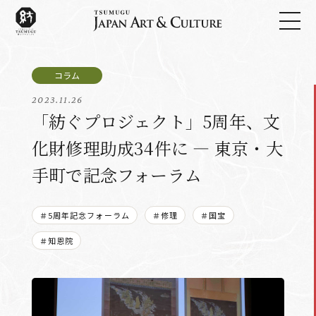
2023.11.26
「紡ぐプロジェクト」5周年、文
化財修理助成34件に ― 東京・大
手町で記念フォーラム
＃5周年記念フォーラム
＃修理
＃国宝
＃知恩院