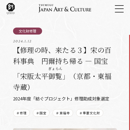
2024.1.12
【修理の時、来たる３】宋の百
科事典 円爾持ち帰る ― 国宝
ぎょらん
「宋版太平
御覧
」（京都・東福
寺蔵）
2024年度「紡ぐプロジェクト」修理助成対象選定
＃修理
＃国宝
＃東福寺
＃重要文化財