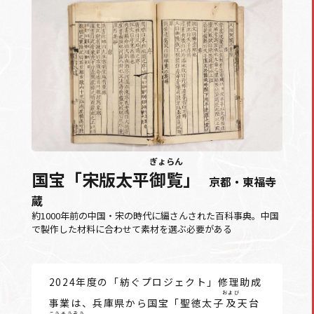
ぎょらん
国宝「宋版太平
御覧
」
京都・東福寺
蔵
約1000年前の中国・宋の時代に編さんされた百科事典。中国
で製作した材料に合わせて素材を選ぶ必要がある
2024年度の「紡ぐプロジェクト」修理助成
および
事業は、兵庫県から国宝「聖徳太子
及
天台
こうそうぞう