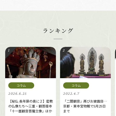
ランキング
2026.6.25
2022.4.7
【秘仏 長年扉の奥に２】密教
「二間観音」再びお披露目…
の仏像たち～三重・観菩提寺
京都・東寺宝物館で5月25日
「十一面観音菩薩立像」ほか
まで