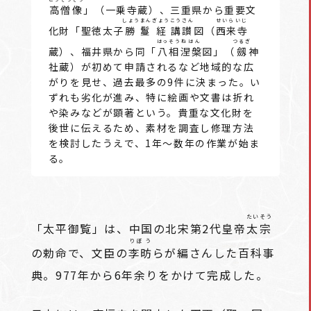
高僧像
」（一乗寺蔵）、三重県から重要文
しょうまんぎょう
こうさん
せいらいじ
化財「聖徳太子
勝鬘経
講讃
図（
西来寺
はっそう
ねはん
つるぎ
蔵）、福井県から同「
八相
涅槃
図」（
劔
神
社蔵）が初めて申請されるなど地域的な広
がりを見せ、過去最多の9件に決まった。い
ずれも劣化が進み、特に絵画や文書は折れ
や染みなどが顕著という。貴重な文化財を
後世に伝えるため、素材を調査し修理方法
を検討したうえで、1年～数年の作業が始ま
る。
たいそう
「太平御覧」は、中国の北宋第2代皇帝
太宗
りぼう
の勅命で、文臣の
李昉
らが編さんした百科事
典。977年から6年余りをかけて完成した。