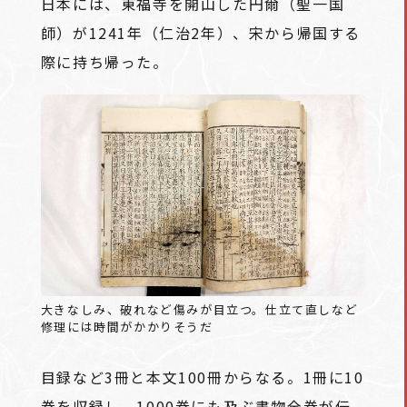
日本には、東福寺を開山した円爾（聖一国
師）が1241年（仁治2年）、宋から帰国する
際に持ち帰った。
大きなしみ、破れなど傷みが目立つ。仕立て直しなど
修理には時間がかかりそうだ
目録など3冊と本文100冊からなる。1冊に10
巻を収録し、1000巻にも及ぶ書物全巻が伝