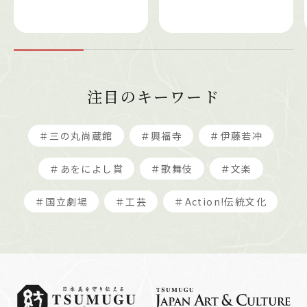
注目のキーワード
＃三の丸尚蔵館
＃興福寺
＃伊藤若冲
＃あをによし賞
＃歌舞伎
＃文楽
＃国立劇場
＃工芸
＃Action!伝統文化