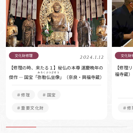
2024.1.12
【修理の時、来たる１】秘仏の本尊 運慶晩年の
【修理リ
みろくぶつざぞう
福寺蔵）
傑作 ― 国宝「
弥勒仏坐像
」（奈良・興福寺蔵）
＃修理
＃国宝
＃重要文化財
＃修