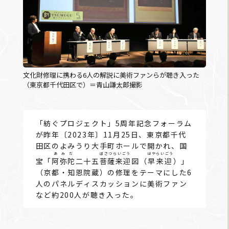
文化財修理に携わる6人の解説に美術ファンらが聴き入った
（東京都千代田区で）＝青山謙太郎撮影
「紡ぐプロジェクト」5周年記念フォーラム
が昨年〔2023年〕11月25日、東京都千代
田区のよみうり大手町ホールで開かれ、国
あみだ
ぼさつらいごう
はやらいごう
宝「
阿弥陀
二十五
菩薩来迎
図（
早来迎
）」
（京都・知恩院蔵）の修理をテーマにした6
人のパネルディスカッションに美術ファン
など約200人が聴き入った。