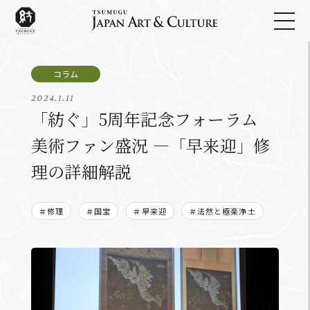
2024.1.11
「紡ぐ」5周年記念フォーラム
美術ファン盛況 ―「早来迎」修
理の詳細解説
＃修理
＃国宝
＃早来迎
＃法然と極楽浄土