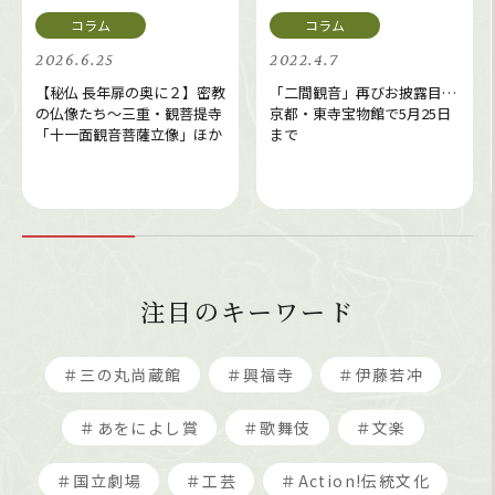
2026.6.25
2022.4.7
【秘仏 長年扉の奥に２】密教
「二間観音」再びお披露目…
の仏像たち～三重・観菩提寺
京都・東寺宝物館で5月25日
「十一面観音菩薩立像」ほか
まで
注目のキーワード
＃三の丸尚蔵館
＃興福寺
＃伊藤若冲
＃あをによし賞
＃歌舞伎
＃文楽
＃国立劇場
＃工芸
＃Action!伝統文化