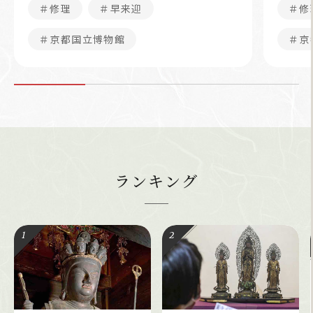
＃修理
＃早来迎
＃修
＃京都国立博物館
＃京
ランキング