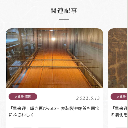
関連記事
2022.5.13
「早来迎」輝き再びvol.3…表装裂や軸首も国宝
「早来迎
にふさわしく
の裏側を