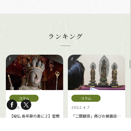
ランキング
2026.6.25
2022.4.7
【秘仏 長年扉の奥に２】密教
「二間観音」再びお披露目…
の仏像たち～三重・観菩提寺
京都・東寺宝物館で5月25日
「十一面観音菩薩立像」ほか
まで