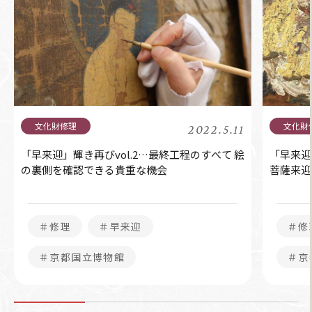
2022.5.11
「早来迎」輝き再びvol.2…最終工程のすべて 絵
「早来迎
の裏側を確認できる貴重な機会
菩薩来迎
＃修理
＃早来迎
＃修
＃京都国立博物館
＃京