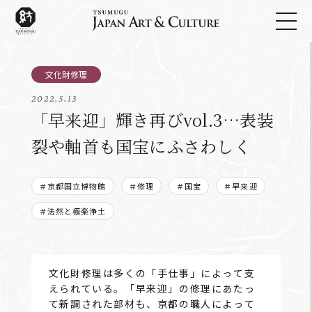
2022.5.13
「早来迎」輝き再びvol.3…表装
裂や軸首も国宝にふさわしく
＃京都国立博物館
＃修理
＃国宝
＃早来迎
＃法然と極楽浄土
文化財修理は多くの「手仕事」によって支
えられている。「早来迎」の修理にあたっ
て新調された部材も、京都の職人によって