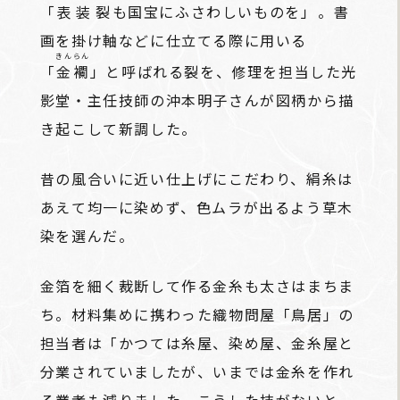
「
表装裂
も国宝にふさわしいものを」――。書
画を掛け軸などに仕立てる際に用いる
きんらん
「
金襴
」と呼ばれる裂を、修理を担当した光
影堂・主任技師の沖本明子さんが図柄から描
き起こして新調した。
昔の風合いに近い仕上げにこだわり、絹糸は
あえて均一に染めず、色ムラが出るよう草木
染を選んだ。
金箔を細く裁断して作る金糸も太さはまちま
ち。材料集めに携わった織物問屋「鳥居」の
担当者は「かつては糸屋、染め屋、金糸屋と
分業されていましたが、いまでは金糸を作れ
る業者も減りました。こうした技がないと、