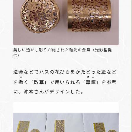
美しい透かし彫りが施された軸先の金具（光影堂提
供）
法会などでハスの花びらをかたどった紙など
ま
けこ
を
撒
く「散華」で用いられる「
華籠
」を参考
に、沖本さんがデザインした。