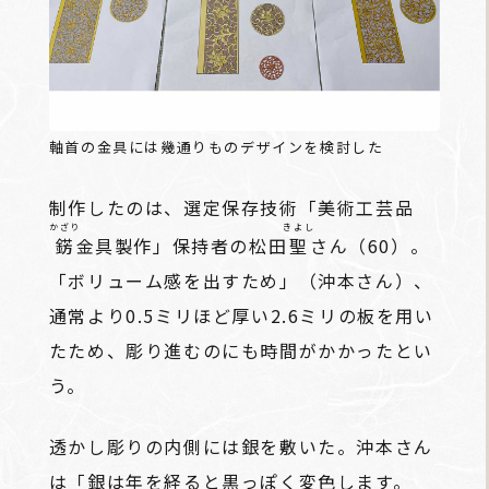
軸首の金具には幾通りものデザインを検討した
制作したのは、選定保存技術「美術工芸品
かざり
きよし
錺
金具製作」保持者の松田
聖
さん（60）。
「ボリューム感を出すため」（沖本さん）、
通常より0.5ミリほど厚い2.6ミリの板を用い
たため、彫り進むのにも時間がかかったとい
う。
透かし彫りの内側には銀を敷いた。沖本さん
は「銀は年を経ると黒っぽく変色します。