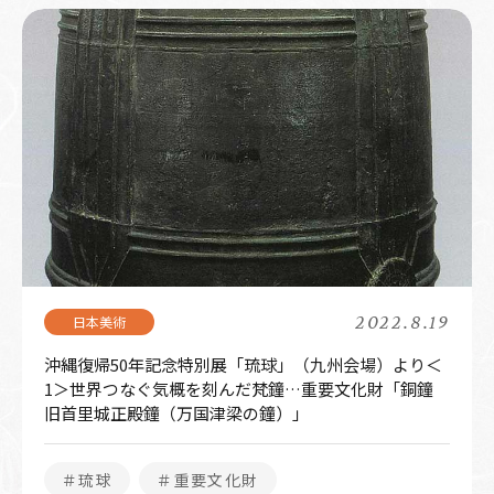
2022.8.19
沖縄復帰50年記念特別展「琉球」（九州会場）より＜
1＞世界つなぐ気概を刻んだ梵鐘…重要文化財「銅鐘
旧首里城正殿鐘（万国津梁の鐘）」
＃琉球
＃重要文化財