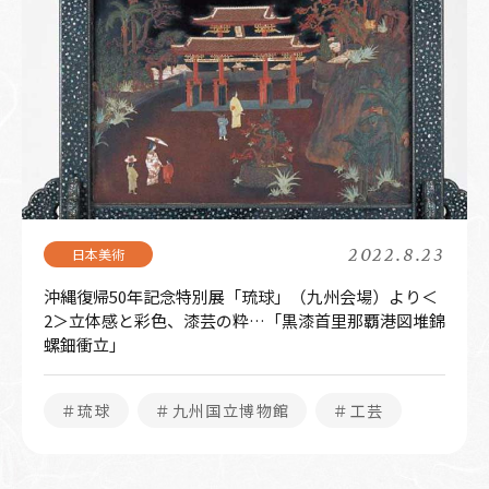
2022.8.23
沖縄復帰50年記念特別展「琉球」（九州会場）より＜
2＞立体感と彩色、漆芸の粋…「黒漆首里那覇港図堆錦
螺鈿衝立」
＃琉球
＃九州国立博物館
＃工芸