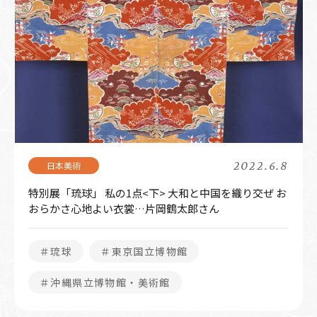
2022.6.8
特別展「琉球」 私の1点<下> 大和と中国を織り交ぜ お
おらかさ心地よい衣裳…片岡鶴太郎さん
＃琉球
＃東京国立博物館
＃沖縄県立博物館・美術館