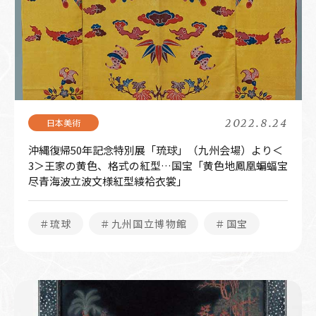
2022.8.24
沖縄復帰50年記念特別展「琉球」（九州会場）より＜
3＞王家の黄色、格式の紅型…国宝「黄色地鳳凰蝙蝠宝
尽青海波立波文様紅型綾袷衣裳」
＃琉球
＃九州国立博物館
＃国宝