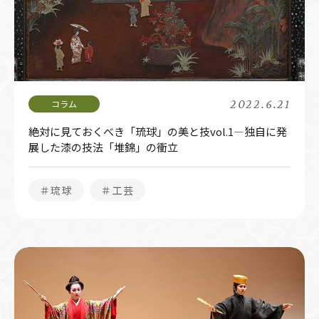
2022.6.21
絶対に見ておくべき「琉球」の美と技vol.1―独自に発
展した漆の技法「堆錦」の衝立
＃琉球
＃工芸