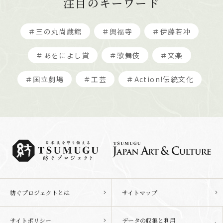
注目のキーワード
＃三の丸尚蔵館
＃興福寺
＃伊藤若冲
＃あをによし賞
＃歌舞伎
＃文楽
＃国立劇場
＃工芸
＃Action!伝統文化
紡ぐプロジェクトとは
サイトマップ
サイトポリシー
データの収集と利用