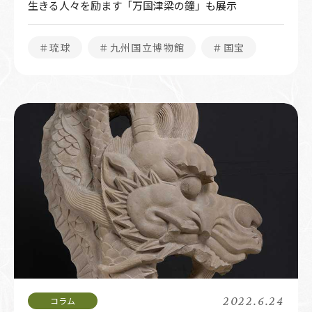
生きる人々を励ます「万国津梁の鐘」も展示
＃琉球
＃九州国立博物館
＃国宝
2022.6.24