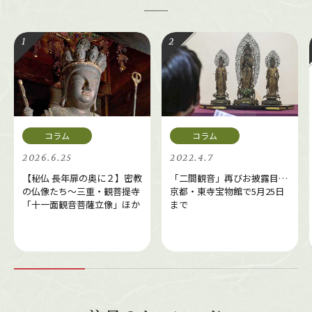
2026.6.25
2022.4.7
【秘仏 長年扉の奥に２】密教
「二間観音」再びお披露目…
の仏像たち～三重・観菩提寺
京都・東寺宝物館で5月25日
「十一面観音菩薩立像」ほか
まで