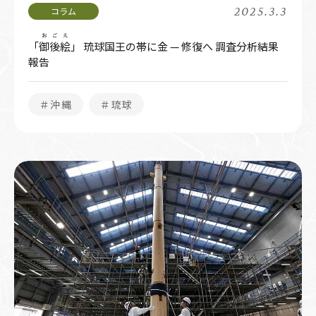
2025.3.3
おごえ
「
御後絵
」 琉球国王の帯に金 — 修復へ 調査分析結果
報告
＃沖縄
＃琉球