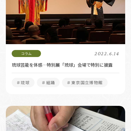
2022.6.14
琉球芸能を体感…特別展「琉球」会場で特別に披露
＃琉球
＃組踊
＃東京国立博物館