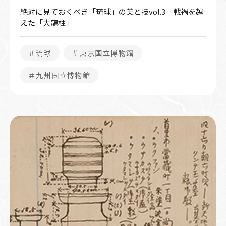
絶対に見ておくべき「琉球」の美と技vol.3―戦禍を越
えた「大龍柱」
＃琉球
＃東京国立博物館
＃九州国立博物館