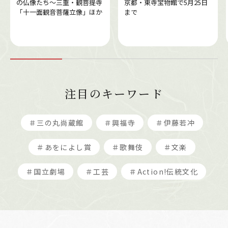
の仏像たち～三重・観菩提寺
京都・東寺宝物館で5月25日
「十一面観音菩薩立像」ほか
まで
注目のキーワード
＃三の丸尚蔵館
＃興福寺
＃伊藤若冲
＃あをによし賞
＃歌舞伎
＃文楽
＃国立劇場
＃工芸
＃Action!伝統文化