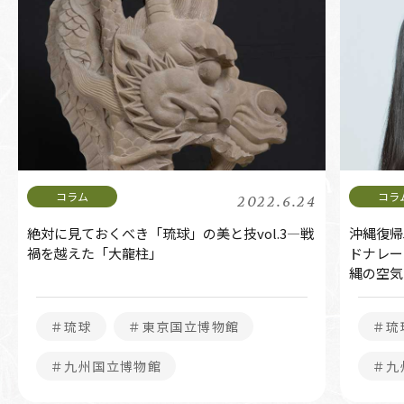
2022.6.24
絶対に見ておくべき「琉球」の美と技vol.3―戦
沖縄復帰
禍を越えた「大龍柱」
ドナレー
縄の空気
＃琉球
＃東京国立博物館
＃琉
＃九州国立博物館
＃九