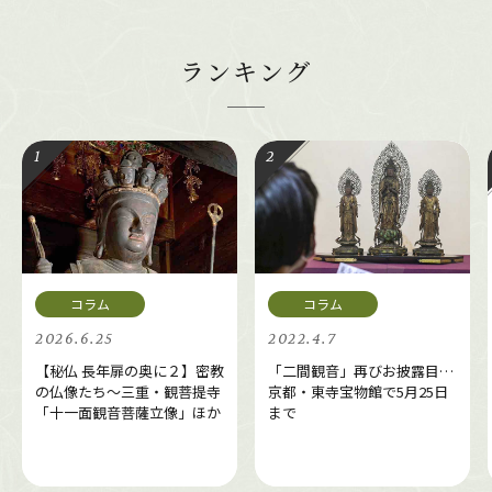
ランキング
2026.6.25
2022.4.7
【秘仏 長年扉の奥に２】密教
「二間観音」再びお披露目…
の仏像たち～三重・観菩提寺
京都・東寺宝物館で5月25日
「十一面観音菩薩立像」ほか
まで