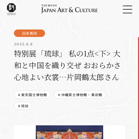
2022.6.8
特別展「琉球」 私の1点<下> 大
和と中国を織り交ぜ おおらかさ
心地よい衣裳…片岡鶴太郎さん
＃東京国立博物館
＃沖縄県立博物館・美術館
＃琉球