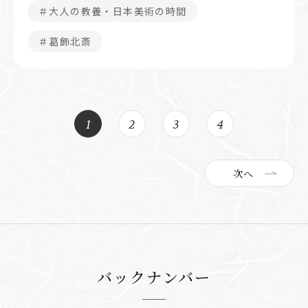
＃大人の教養・日本美術の時間
＃葛飾北斎
1
2
3
4
次へ
バックナンバー