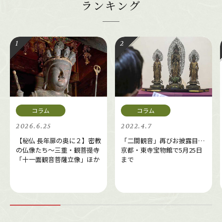
ランキング
2026.6.25
2022.4.7
【秘仏 長年扉の奥に２】密教
「二間観音」再びお披露目…
の仏像たち～三重・観菩提寺
京都・東寺宝物館で5月25日
「十一面観音菩薩立像」ほか
まで