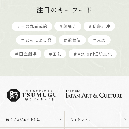
注目のキーワード
＃三の丸尚蔵館
＃興福寺
＃伊藤若冲
＃あをによし賞
＃歌舞伎
＃文楽
＃国立劇場
＃工芸
＃Action!伝統文化
紡ぐプロジェクトとは
サイトマップ