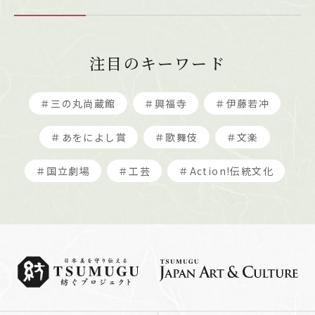
注目のキーワード
＃三の丸尚蔵館
＃興福寺
＃伊藤若冲
＃あをによし賞
＃歌舞伎
＃文楽
＃国立劇場
＃工芸
＃Action!伝統文化