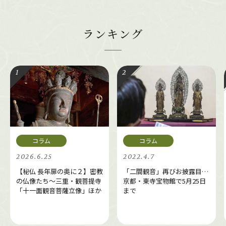
ランキング
2026.6.25
2022.4.7
【秘仏 長年扉の奥に２】密教
「二間観音」再びお披露目…
の仏像たち～三重・観菩提寺
京都・東寺宝物館で5月25日
「十一面観音菩薩立像」ほか
まで