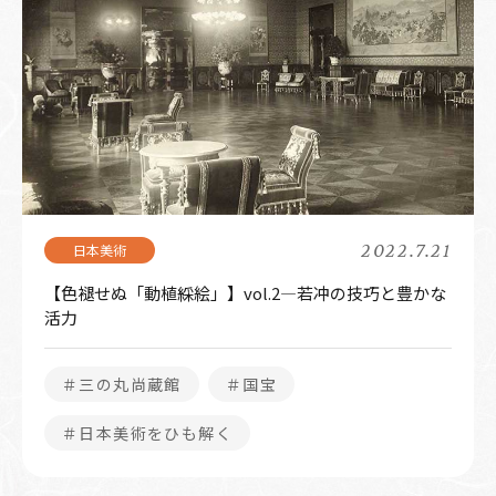
2022.7.21
【色褪せぬ「動植綵絵」】vol.2―若冲の技巧と豊かな
活力
＃三の丸尚蔵館
＃国宝
＃日本美術をひも解く