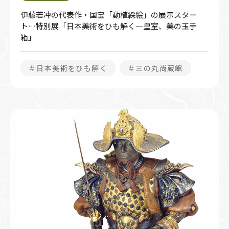
伊藤若冲の代表作・国宝「動植綵絵」の展示スター
ト…特別展「日本美術をひも解く―皇室、美の玉手
箱」
＃日本美術をひも解く
＃三の丸尚蔵館