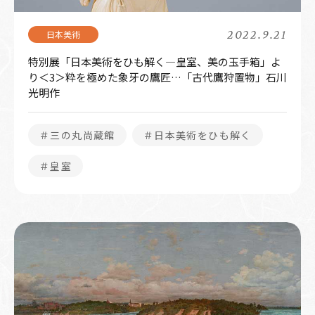
2022.9.21
特別展「日本美術をひも解く―皇室、美の玉手箱」よ
り＜3＞粋を極めた象牙の鷹匠…「古代鷹狩置物」石川
光明作
＃三の丸尚蔵館
＃日本美術をひも解く
＃皇室