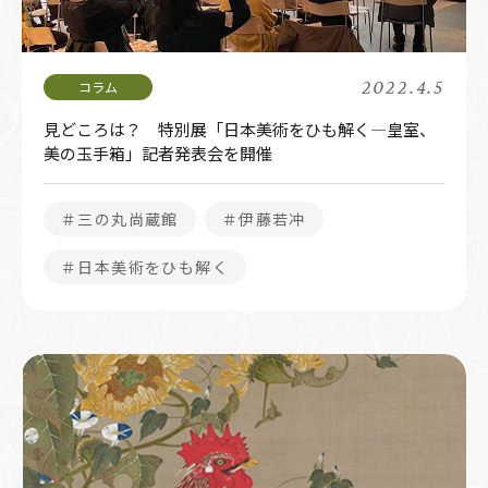
2022.4.5
見どころは？ 特別展「日本美術をひも解く―皇室、
美の玉手箱」記者発表会を開催
＃三の丸尚蔵館
＃伊藤若冲
＃日本美術をひも解く