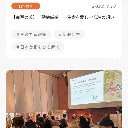
2022.4.18
【皇室の美】「動植綵絵」―生命を愛しむ若冲の想い
＃三の丸尚蔵館
＃伊藤若冲
＃日本美術をひも解く