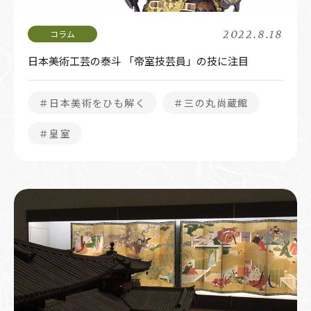
2022.8.18
日本美術工芸の泰斗 「帝室技芸員」の技に注目
＃日本美術をひも解く
＃三の丸尚蔵館
＃皇室