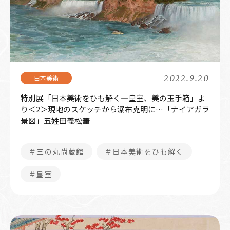
2022.9.20
特別展「日本美術をひも解く―皇室、美の玉手箱」よ
り＜2＞現地のスケッチから瀑布克明に…「ナイアガラ
景図」五姓田義松筆
＃三の丸尚蔵館
＃日本美術をひも解く
＃皇室