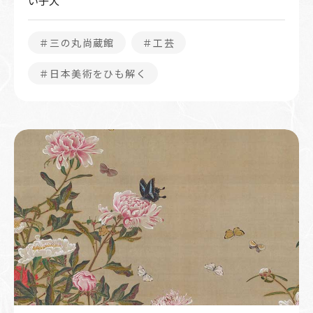
い子犬
＃三の丸尚蔵館
＃工芸
＃日本美術をひも解く