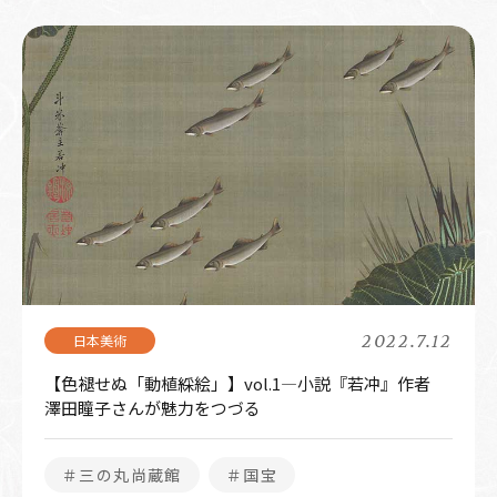
2022.7.12
【色褪せぬ「動植綵絵」】vol.1―小説『若冲』作者
澤田瞳子さんが魅力をつづる
＃三の丸尚蔵館
＃国宝