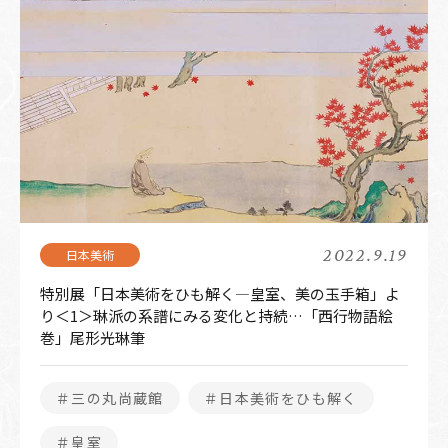
2022.9.19
特別展「日本美術をひも解く―皇室、美の玉手箱」よ
り＜1＞琳派の系譜にみる変化と持続…「西行物語絵
巻」尾形光琳筆
＃三の丸尚蔵館
＃日本美術をひも解く
＃皇室