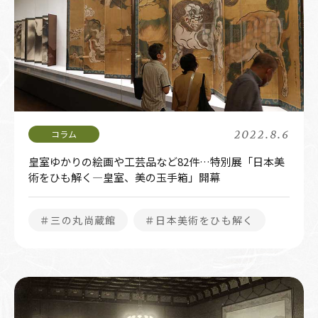
2022.8.6
皇室ゆかりの絵画や工芸品など82件…特別展「日本美
術をひも解く―皇室、美の玉手箱」開幕
＃三の丸尚蔵館
＃日本美術をひも解く