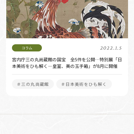
2022.1.5
宮内庁三の丸尚蔵館の国宝 全5件を公開…特別展「日
本美術をひも解く―皇室、美の玉手箱」が8月に開催
＃三の丸尚蔵館
＃日本美術をひも解く