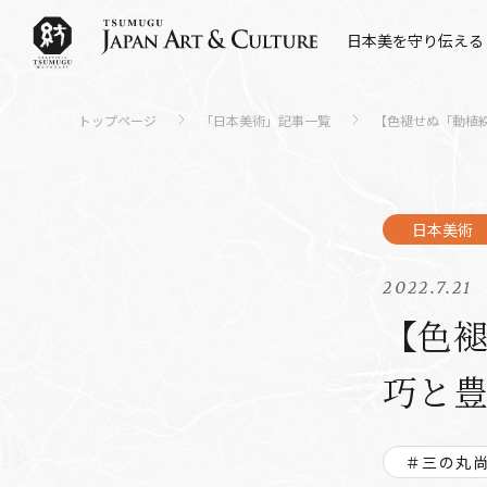
日本美を守り伝える
トップページ
「日本美術」記事一覧
【色褪せぬ「動植綵
2022.7.21
【色褪
巧と
＃三の丸