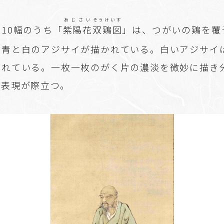
あじさい
そうけいず
10幅のうち「
紫陽花
双鶏図
」は、つがいの鶏を覆
に青と白のアジサイが描かれている。白いアジサイ
されている。一枚一枚のがく片の濃淡を微妙に描き
な表現が際立つ。