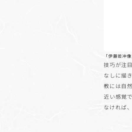
「伊藤若冲像
技巧が注
なしに描
教には自
近い感覚
なければ