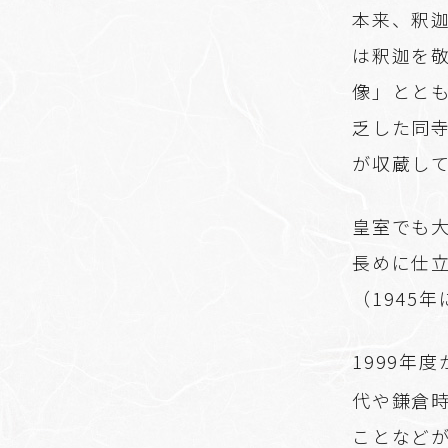
本来、釈
は釈迦を
像」とと
乏した同寺
が収蔵し
皇室でも大
長めに仕
（1945
1999年
代や鎌倉
ことなど