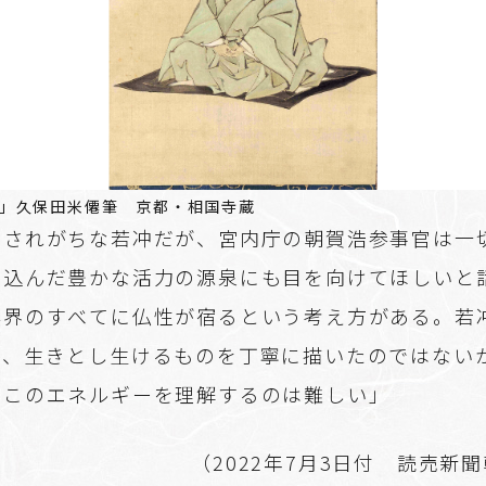
」久保田米僊筆 京都・相国寺蔵
目されがちな若冲だが、宮内庁の朝賀浩参事官は一
き込んだ豊かな活力の源泉にも目を向けてほしいと
然界のすべてに仏性が宿るという考え方がある。若
で、生きとし生けるものを丁寧に描いたのではない
、このエネルギーを理解するのは難しい」
（2022年7月3日付 読売新