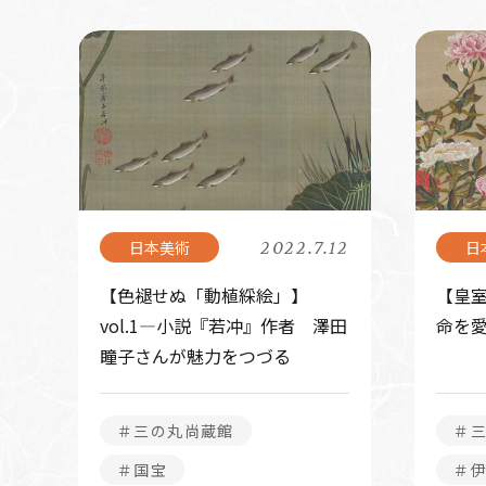
2022.7.12
【色褪せぬ「動植綵絵」】
【皇
vol.1―小説『若冲』作者 澤田
命を
瞳子さんが魅力をつづる
＃三の丸尚蔵館
＃
＃国宝
＃