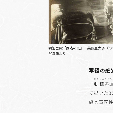
明治宮殿「西溜の間」 英国皇太子（のち
写真帳より
写経の感
どうしょくさい
「
動植綵
て描いた
感と意匠