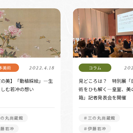
2022.4.18
202
室の美】「動植綵絵」―生
見どころは？ 特別展「
愛しむ若冲の想い
術をひも解く―皇室、美
箱」記者発表会を開催
三の丸尚蔵館
＃三の丸尚蔵館
伊藤若冲
＃伊藤若冲