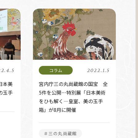
2.4.5
2022.1.5
日本美
宮内庁三の丸尚蔵館の国宝 全
の玉手
5件を公開…特別展「日本美術
をひも解く―皇室、美の玉手
箱」が8月に開催
＃三の丸尚蔵館