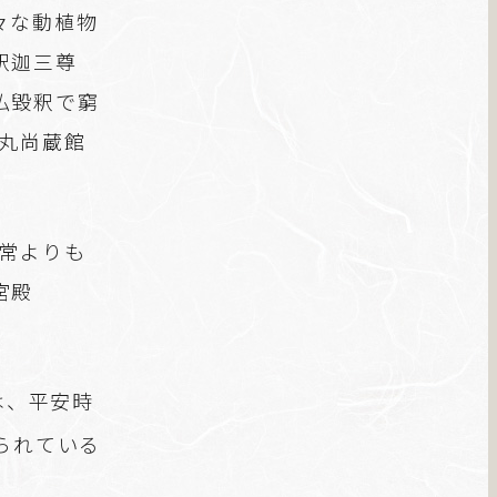
々な動植物
釈迦三尊
仏毀釈で窮
の丸尚蔵館
通常よりも
宮殿
は、平安時
られている