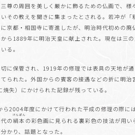
迦三尊の周囲を美しく厳かに飾るための仏画で、様
敬いその教えを聞きに集まったとされる。若冲が「
もに京都・相国寺に寄進したが、明治時代初めの廃
から1889年に明治天皇に献上された。現在は三
ている。
切に保管され、1919年の修理では表具の天地が
立てられた。外国からの賓客の接遇などの折に明治
年に焼失）にかけられた記録が残っている。
度から2004年度にかけて行われた平成の修理の際に
けんぽん
時代の
絹本
の彩色画に見られる裏彩色の技法が用い
が分かり、話題となった。