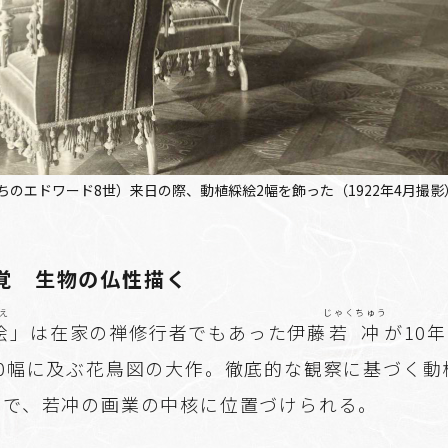
のエドワード8世）来日の際、動植綵絵2幅を飾った（1922年4月撮
覚 生物の仏性描く
え
じゃくちゅう
絵
」は在家の禅修行者でもあった伊藤
若冲
が10
30幅に及ぶ花鳥図の大作。徹底的な観察に基づく動
性で、若冲の画業の中核に位置づけられる。