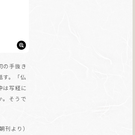
切の手抜き
話す。「仏
冲は写経に
か。そうで
聞朝刊より）