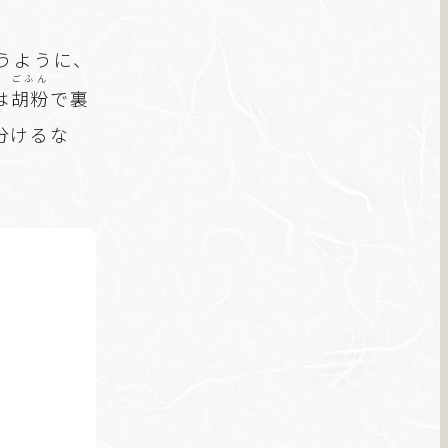
うように、
ごふん
は
胡粉
で裏
分けるな