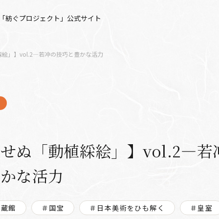
「紡ぐプロジェクト」公式サイト
絵」】vol.2―若冲の技巧と豊かな活力
せぬ「動植綵絵」】vol.2―若
豊かな活力
尚蔵館
＃国宝
＃日本美術をひも解く
＃皇室