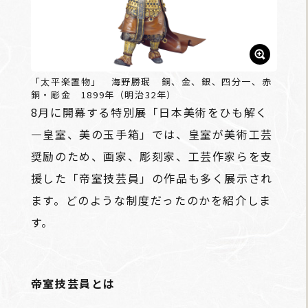
「太平楽置物」 海野勝珉 銅、金、銀、四分一、赤
銅・彫金 1899年（明治32年）
8月に開幕する特別展「日本美術をひも解く
―皇室、美の玉手箱」では、皇室が美術工芸
奨励のため、画家、彫刻家、工芸作家らを支
援した「帝室技芸員」の作品も多く展示され
ます。どのような制度だったのかを紹介しま
す。
帝室技芸員とは