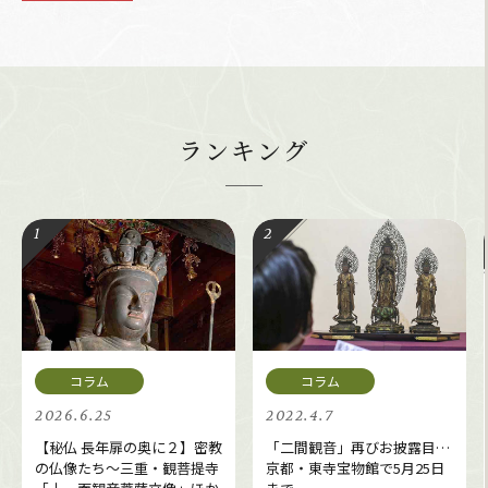
ランキング
2026.6.25
2022.4.7
【秘仏 長年扉の奥に２】密教
「二間観音」再びお披露目…
の仏像たち～三重・観菩提寺
京都・東寺宝物館で5月25日