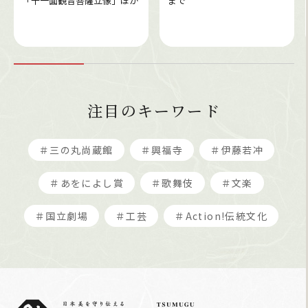
「十一面観音菩薩立像」ほか
まで
注目のキーワード
＃三の丸尚蔵館
＃興福寺
＃伊藤若冲
＃あをによし賞
＃歌舞伎
＃文楽
＃国立劇場
＃工芸
＃Action!伝統文化