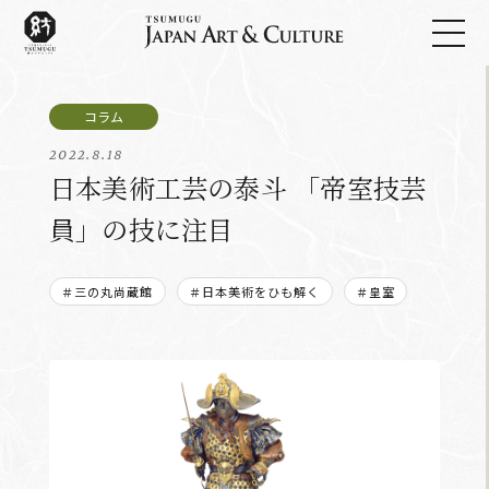
2022.8.18
日本美術工芸の泰斗 「帝室技芸
員」の技に注目
＃三の丸尚蔵館
＃日本美術をひも解く
＃皇室