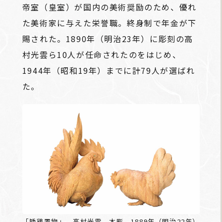
帝室（皇室）が国内の美術奨励のため、優れ
た美術家に与えた栄誉職。終身制で年金が下
賜された。1890年（明治23年）に彫刻の高
村光雲ら10人が任命されたのをはじめ、
1944年（昭和19年）までに計79人が選ばれ
た。
「矮鶏置物」 高村光雲 木彫 1889年（明治22年）