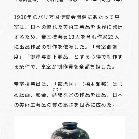
1900年のパリ万国博覧会開催にあたって皇
室は、日本の優れた美術工芸品を世界に発信
するため、帝室技芸員13人を含む作家23人
に出品作品の制作を依頼した。「帝室御調
度」「御贈与御下賜品」とする心得で制作す
る条件で、皇室が制作費を全額負担した。
帝室技芸員は、「龍虎図」（橋本雅邦）はじ
まきえ
め絵画、彫金、
蒔絵
などの作品を出品、日本
の美術工芸品の質の高さを世界に広めた。