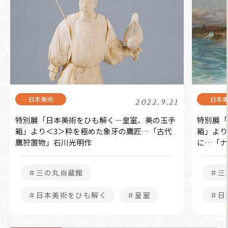
2022.9.21
特別展「日本美術をひも解く―皇室、美の玉手
特別展「
箱」より＜3＞粋を極めた象牙の鷹匠…「古代
箱」より
鷹狩置物」石川光明作
に…「ナ
＃三の丸尚蔵館
＃三
＃日本美術をひも解く
＃皇室
＃日