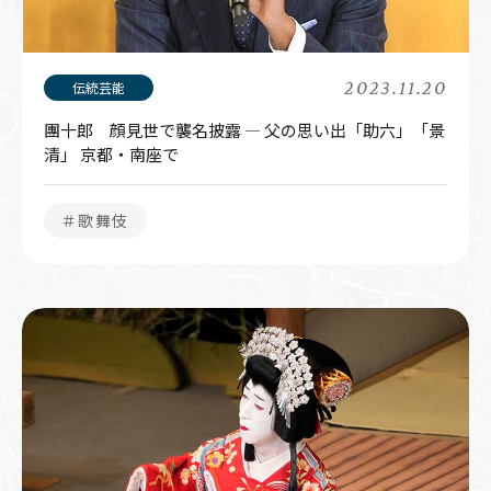
2023.11.20
團十郎 顔見世で襲名披露 ― 父の思い出「助六」「景
清」 京都・南座で
＃歌舞伎