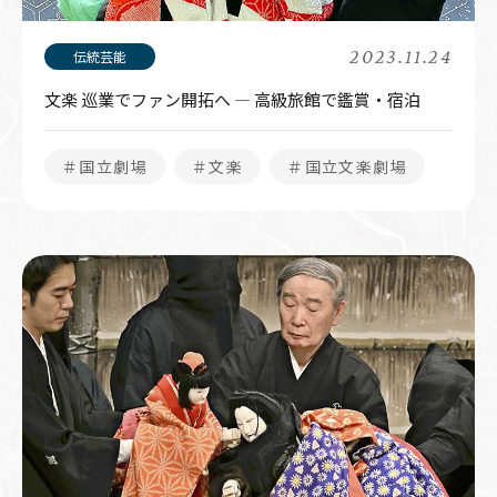
2023.11.24
文楽 巡業でファン開拓へ ― 高級旅館で鑑賞・宿泊
＃国立劇場
＃文楽
＃国立文楽劇場