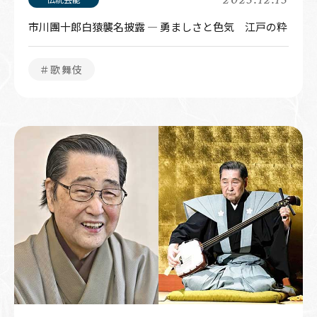
市川團十郎白猿襲名披露 ― 勇ましさと色気 江戸の粋
＃歌舞伎