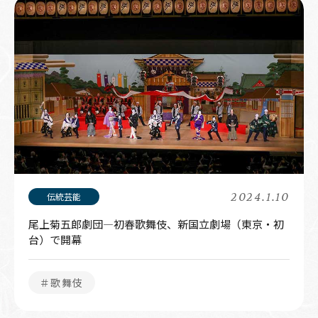
2024.1.10
尾上菊五郎劇団—初春歌舞伎、新国立劇場（東京・初
台）で開幕
＃歌舞伎