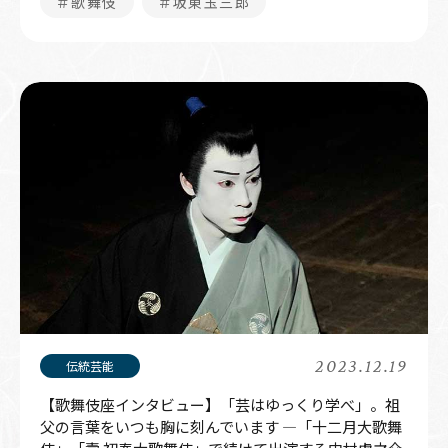
＃歌舞伎
＃坂東玉三郎
2023.12.19
【歌舞伎座インタビュー】「芸はゆっくり学べ」。祖
父の言葉をいつも胸に刻んでいます ―「十二月大歌舞