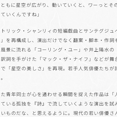
とともに星空が広がり、動いていくと、ワーっとそ
れていくんですね」
パトリック・シャンリィの短編戯曲とサンテグジュ
ま」を再構成し、演出だけでなく翻案・脚本・作詞
の風景に流れる「コーリング・ユー」や井上陽水の
ら訳詞を手がけた「マック・ザ・ナイフ」などが舞
明で「星空の美しさ」を再現。若手人気俳優たちが
た。
えた青年同士が心を通わせる瞬間を捉えた作品は「
っている孤独を『詩』で流していくような演出を試
いいものだな、と思えるように。現代の若い俳優さ