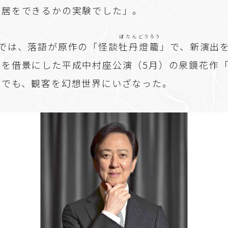
芝居をできるかの実験でした」。
ぼたん
どうろう
座では、落語が原作の「怪談
牡丹
燈籠
」で、新演出
城を借景にした平成中村座公演（5月）の泉鏡花作
出でも、観客を幻想世界にいざなった。