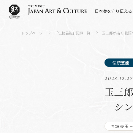
日本美を守り伝える
トップページ
「伝統芸能」記事一覧
玉三郎が描く 物語
2023.12.27
玉三郎
「シ
＃坂東玉