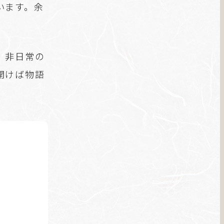
います。余
、非日常の
開けば物語