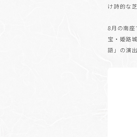
け詩的な
8月の南
宝・姫路
語」の演