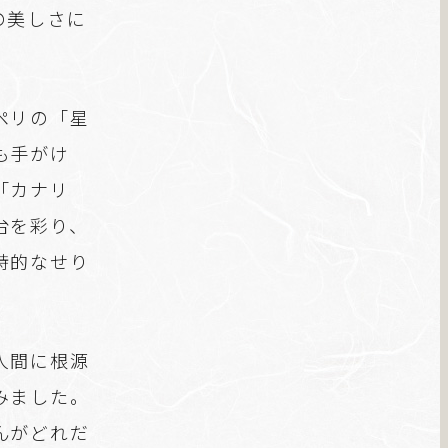
の美しさに
ペリの「星
も手がけ
「カナリ
台を彩り、
詩的なせり
人間に根源
みました。
んがどれだ