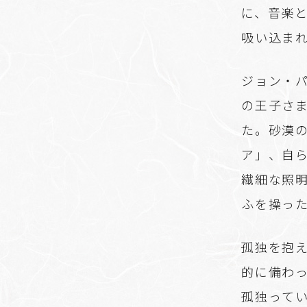
に、音楽
吸い込ま
ジョン・
の王子さ
た。砂漠
ア」、自
繊細な照
ふを操っ
孤独を抱
的に備わ
孤独って