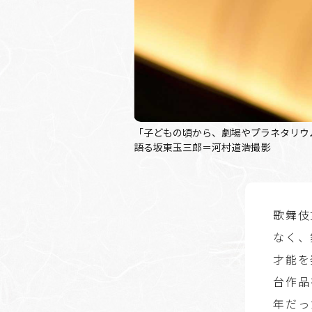
「子どもの頃から、劇場やプラネタリウ
語る坂東玉三郎＝河村道浩撮影
歌舞伎
なく、
才能を
台作品
年だっ