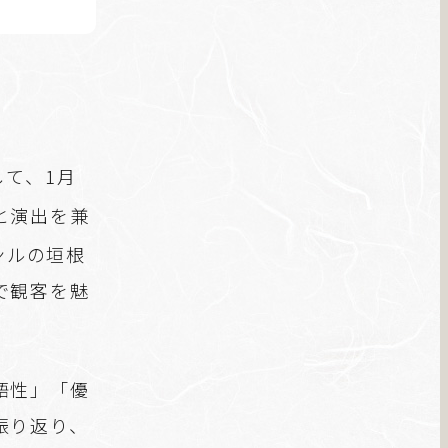
して、1月
と演出を兼
ンルの垣根
で観客を魅
語性」「優
振り返り、