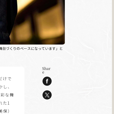
舞台づくりのベースになっています」と
Shar
e
だけで
かし、
多彩な舞
れた1
美保）