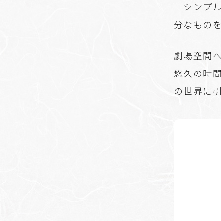
「シンプ
分なもの
劇場空間
悠久の時
の世界に