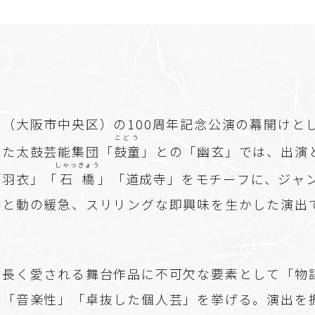
（大阪市中央区）の100周年記念公演の幕開けと
こどう
れた太鼓芸能集団「
鼓童
」との「幽玄」では、出演
しゃっきょう
「羽衣」「
石橋
」「道成寺」をモチーフに、ジャ
静と動の緩急、スリリングな即興味を生かした演出
、長く愛される舞台作品に不可欠な要素として「物
」「音楽性」「卓抜した個人芸」を挙げる。演出を