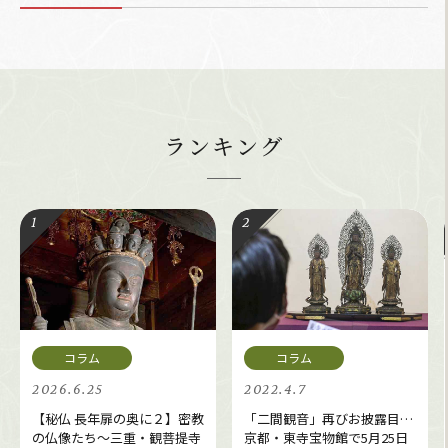
ランキング
2026.6.25
2022.4.7
【秘仏 長年扉の奥に２】密教
「二間観音」再びお披露目…
の仏像たち～三重・観菩提寺
京都・東寺宝物館で5月25日