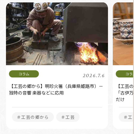
2026.7.6
【工芸の郷から】明珍火箸（兵庫県姫路市）－
【工芸の
独特の音響 楽器などに応用
「古伊万
だけ
＃工芸の郷から
＃工芸
＃工