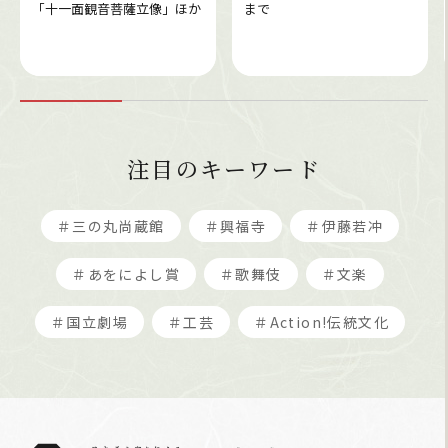
「十一面観音菩薩立像」ほか
まで
注目のキーワード
＃三の丸尚蔵館
＃興福寺
＃伊藤若冲
＃あをによし賞
＃歌舞伎
＃文楽
＃国立劇場
＃工芸
＃Action!伝統文化