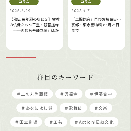
2026.6.25
2022.4.7
【秘仏 長年扉の奥に２】密教
「二間観音」再びお披露目…
の仏像たち～三重・観菩提寺
京都・東寺宝物館で5月25日
「十一面観音菩薩立像」ほか
まで
注目のキーワード
＃三の丸尚蔵館
＃興福寺
＃伊藤若冲
＃あをによし賞
＃歌舞伎
＃文楽
＃国立劇場
＃工芸
＃Action!伝統文化