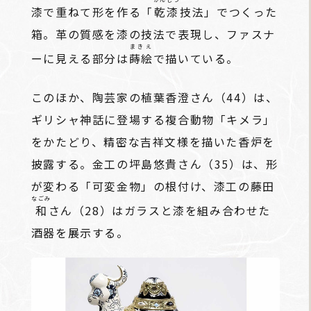
漆で重ねて形を作る「
乾漆
技法」でつくった
箱。革の質感を漆の技法で表現し、ファスナ
まきえ
ーに見える部分は
蒔絵
で描いている。
このほか、陶芸家の植葉香澄さん（44）は、
ギリシャ神話に登場する複合動物「キメラ」
をかたどり、精密な吉祥文様を描いた香炉を
披露する。金工の坪島悠貴さん（35）は、形
が変わる「可変金物」の根付け、漆工の藤田
なごみ
和
さん（28）はガラスと漆を組み合わせた
酒器を展示する。