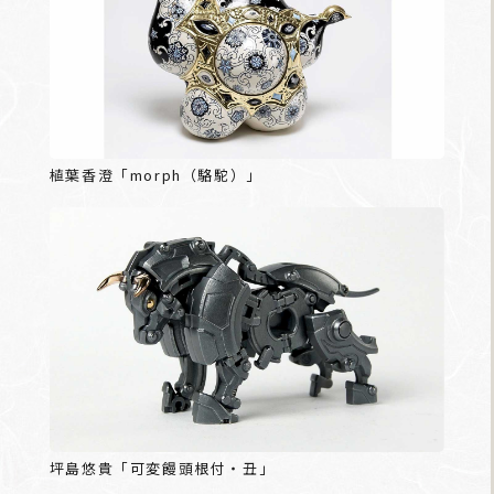
植葉香澄「morph（駱駝）」
坪島悠貴「可変饅頭根付・丑」