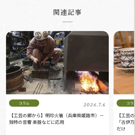
関連記事
2026.7.6
【工芸の郷から】明珍火箸（兵庫県姫路市）－
【工芸の
独特の音響 楽器などに応用
「古伊万
だけ