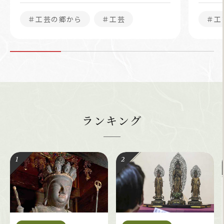
＃工芸の郷から
＃工芸
＃工
ランキング