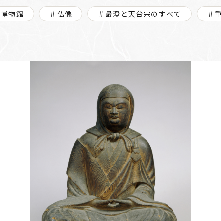
立博物館
＃仏像
＃最澄と天台宗のすべて
＃