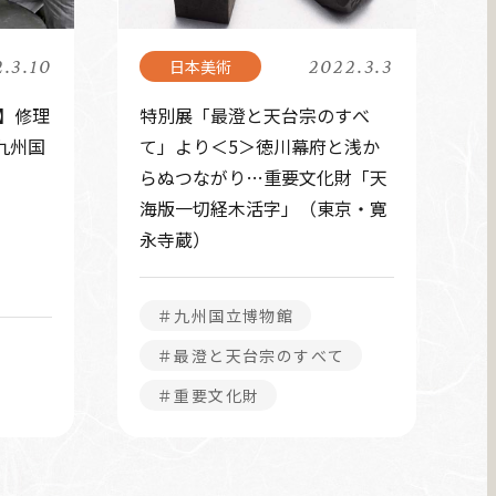
.3.10
2022.3.3
3】修理
特別展「最澄と天台宗のすべ
九州国
て」より＜5＞徳川幕府と浅か
らぬつながり…重要文化財「天
海版一切経木活字」（東京・寛
永寺蔵）
＃九州国立博物館
＃最澄と天台宗のすべて
＃重要文化財