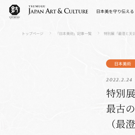
日本美を守り伝える
トップページ
「日本美術」記事一覧
特別展「最澄と天
2022.2.24
特別展
最古
（最