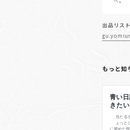
へ。
出品リス
gu.yomiur
もっと知