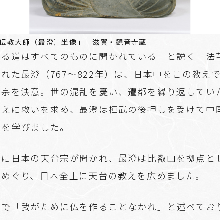
伝教大師（最澄）坐像」 滋賀・観音寺蔵
至る道はすべてのものに開かれている」と説く「法
れた最澄（767～822年）は、日本中をこの教え
開宗を決意。世の混乱を憂い、遷都を繰り返してい
教えに救いを求め、最澄は桓武の後押しを受けて中
えを学びました。
ぐに日本の天台宗が開かれ、最澄は比叡山を拠点と
をめぐり、日本全土に天台の教えを広めました。
言で「我がために仏を作ることなかれ」と述べてお