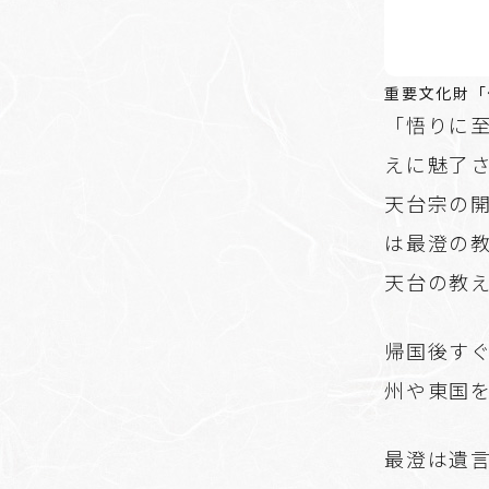
重要文化財「
「悟りに
えに魅了さ
天台宗の
は最澄の
天台の教
帰国後す
州や東国
最澄は遺