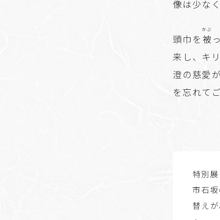
像は少な
かぶ
頭巾を
被
来し、キ
澄の慈愛
を忘れて
特別展
市石坂
替えが