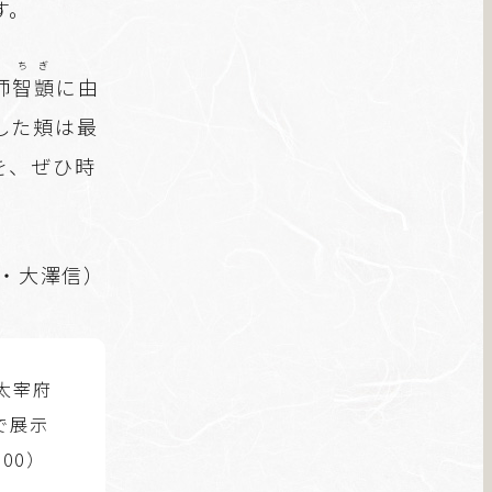
す。
ちぎ
師
智顗
に由
した頬は最
を、ぜひ時
・大澤信）
太宰府
で展示
00）