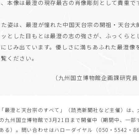
く、本像は最澄の現存最古の肖像彫刻として貴重で
った姿は、最澄が憧れた中国天台宗の開祖・天台大
リッとした目もとは最澄の志の強さが、ふっくらと
がにじみ出ています。優しさに満ちあふれた最澄像
ご覧ください。
（九州国立博物館企画課研究員
「最澄と天台宗のすべて」（読売新聞社など主催）は、
の九州国立博物館で3月21日まで開催中（期間中、一部
ある）。問い合わせはハローダイヤル（050・5542・86