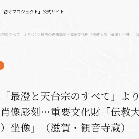
「紡ぐプロジェクト」公式サイト
台宗のすべて」より＜1＞最古の肖像彫刻…重要文化財「伝教大師（最澄）坐像」（
「最澄と天台宗のすべて」より
の肖像彫刻…重要文化財「伝教
澄）坐像」（滋賀・観音寺蔵）