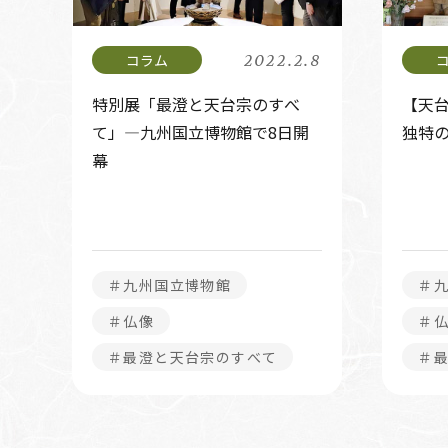
2022.2.8
特別展「最澄と天台宗のすべ
【天台
て」―九州国立博物館で8日開
独特
幕
＃九州国立博物館
＃
＃仏像
＃
＃最澄と天台宗のすべて
＃