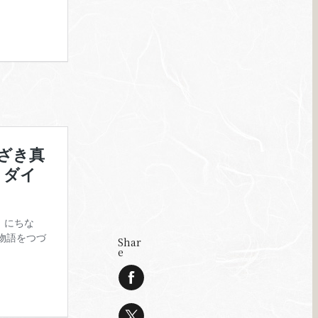
Shar
e