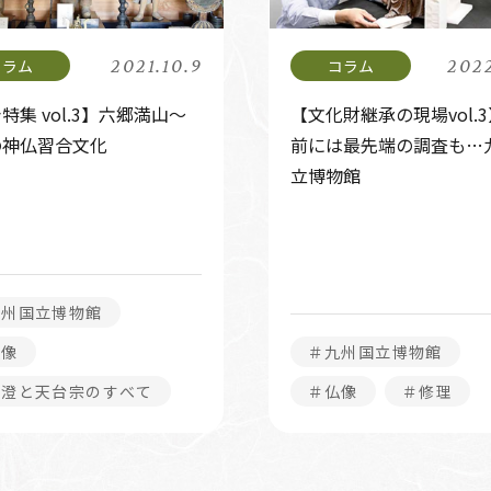
2021.10.9
2022
特集 vol.3】六郷満山～
【文化財継承の現場vol.
の神仏習合文化
前には最先端の調査も…
立博物館
九州国立博物館
仏像
＃九州国立博物館
最澄と天台宗のすべて
＃仏像
＃修理