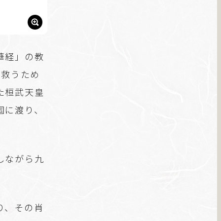
華経」の教
で救うため
た桓武天皇
国に渡り、
しながら九
り、その肖