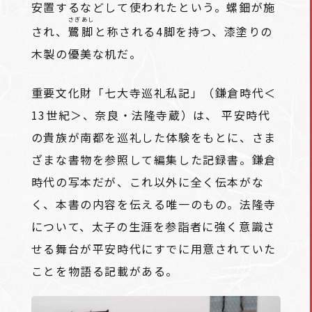
安置するなどして使われたという。
螺鈿
が施
さぎあし
され、
鷺脚
と称される4脚を持つ、漆塗りの
木製の優美な机だ。
重要文化財「七大寺巡礼私記」（鎌倉時代＜
13世紀＞、奈良・法隆寺蔵）は、 平安時代
の貴族が南都を巡礼した体験をもとに、さま
ざまな書物を参照して編集した記録書。鎌倉
時代の写本だが、これ以外に全く伝本がな
く、本書の内容を伝える唯一のもの。法隆寺
について、太子の生涯を参詣者に強く意識さ
せる舞台が平安時代にすでに用意されていた
ことを物語る記載がある。