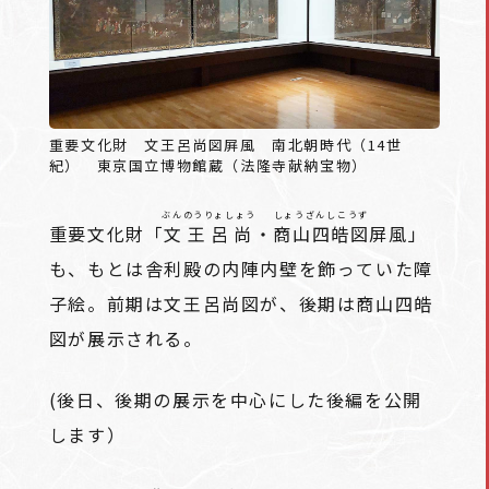
重要文化財 文王呂尚図屛風 南北朝時代（14世
紀） 東京国立博物館蔵（法隆寺献納宝物）
ぶんのうりょしょう
しょうざんしこうず
重要文化財「
文王呂尚
・
商山四皓図
屏風」
も、もとは舎利殿の内陣内壁を飾っていた障
子絵。前期は文王呂尚図が、後期は商山四皓
図が展示される。
(後日、後期の展示を中心にした後編を公開
します）