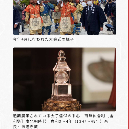
今年4月に行われた大会式の様子
通期展示されている太子信仰の中心 南無仏舎利［舎
利塔］南北朝時代 貞和3～4年（1347～48年）奈
良・法隆寺蔵