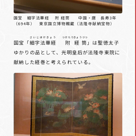
国宝 細字法華経 附 経筒 中国・唐 長寿3年
（694年） 東京国立博物館蔵（法隆寺献納宝物）
さいじほけきょう
つけたり
きょうづつ
国宝「
細字法華経
附
経筒
」は聖徳太子
ゆかりの品として、光明皇后が法隆寺東院に
献納した経巻と考えられている。