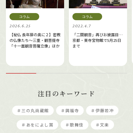
2026.6.25
2022.4.7
【秘仏 長年扉の奥に２】密教
「二間観音」再びお披露目…
の仏像たち～三重・観菩提寺
京都・東寺宝物館で5月25日
「十一面観音菩薩立像」ほか
まで
注目のキーワード
＃三の丸尚蔵館
＃興福寺
＃伊藤若冲
＃あをによし賞
＃歌舞伎
＃文楽