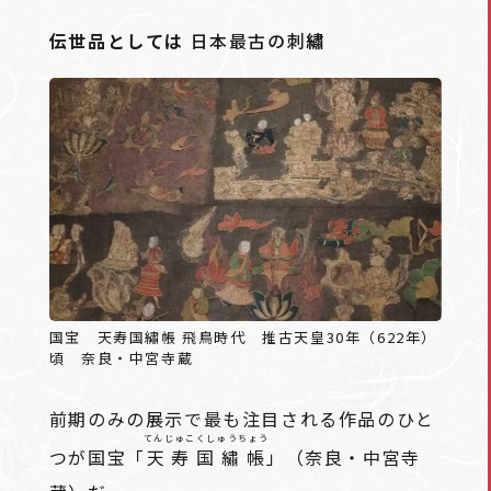
伝世品としては
日本最古の刺
繡
国宝 天寿国繡帳 飛鳥時代 推古天皇30年（622年）
頃 奈良・中宮寺蔵
前期のみの展示で最も注目される作品のひと
てんじゅこくしゅうちょう
つが国宝「
天寿国繡帳
」（奈良・中宮寺