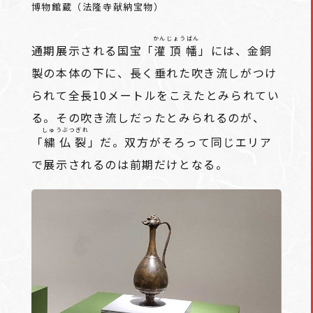
博物館蔵（法隆寺献納宝物）
かんじょうばん
通期展示される国宝「
灌頂幡
」には、金銅
製の本体の下に、長く垂れた吹き流しがつけ
られて全長10メートルをこえたとみられてい
る。その吹き流しだったとみられるのが、
しゅうぶつぎれ
「
繍仏裂
」だ。双方がそろって同じエリア
で展示されるのは前期だけとなる。