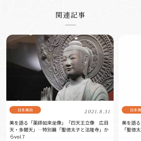
関連記事
2021.8.31
美を語る「薬師如来坐像」「四天王立像 広目
美を語る
天・多聞天」…特別展「聖徳太子と法隆寺」か
「聖徳太
らvol.7