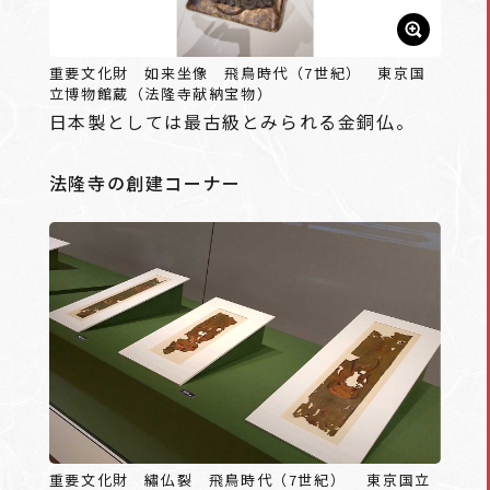
重要文化財 如来坐像 飛鳥時代（7世紀） 東京国
立博物館蔵（法隆寺献納宝物）
日本製としては最古級とみられる金銅仏。
法隆寺の創建コーナー
重要文化財 繡仏裂 飛鳥時代（7世紀） 東京国立