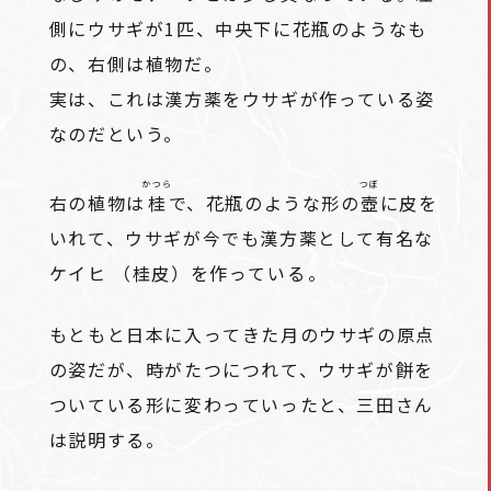
側にウサギが1匹、中央下に花瓶のようなも
の、右側は植物だ。
実は、これは漢方薬をウサギが作っている姿
なのだという。
かつら
つぼ
右の植物は
桂
で、花瓶のような形の
壺
に皮を
いれて、ウサギが今でも漢方薬として有名な
ケイヒ （桂皮）を作っている――。
もともと日本に入ってきた月のウサギの原点
の姿だが、時がたつにつれて、ウサギが餅を
ついている形に変わっていったと、三田さん
は説明する。