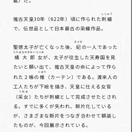
蔵）だ。
ししゅう
推古天皇30年（622年）頃に作られた
刺繡
で、伝世品として日本最古の染織作品。
きさき
聖徳太子が亡くなった後、
妃
の一人であった
たちばなのおおいらつめ
橘大郎女
が、太子が往生した天寿国を見
たいと願い出て、推古天皇の命によって作ら
とばり
れた２帳の
帷
（カーテン）である。渡来人の
工人たちが下絵を描き、天皇に仕える女官
うねめ
（
采女
）たちが刺繍として完成させたとされ
る。すでに多くが失われ、断片化している
が、さまざまな断片をつなぎ合わせて額装し
たものが、今回展示されている。