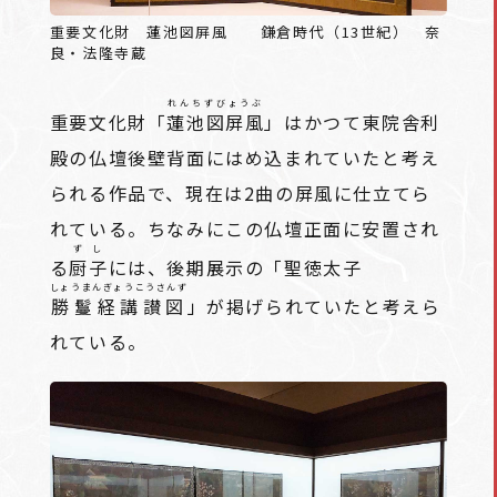
重要文化財 蓮池図屛風 鎌倉時代（13世紀） 奈
良・法隆寺蔵
れんちずびょうぶ
重要文化財「
蓮池図屏風
」はかつて東院舎利
殿の仏壇後壁背面にはめ込まれていたと考え
られる作品で、現在は2曲の屏風に仕立てら
れている。ちなみにこの仏壇正面に安置され
ずし
る
厨子
には、後期展示の「聖徳太子
しょうまんぎょうこうさんず
勝鬘経講讃図
」が掲げられていたと考えら
れている。