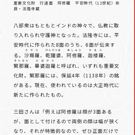
重要文化財 行道面 阿修羅 平安時代（12世紀）奈
良・法隆寺蔵
八部衆はもともとインドの神々で、仏教に取
り入れられ守護神となった。法隆寺には、平
安時代に作られた8面のうち、6面が伝来す
さから
けんだつば
あしゅら
かるら
る。
沙羯羅
、
乾闥婆
、
阿修羅
、
迦楼羅
、
きんなら
ひばから
緊那羅
、
畢婆迦羅
と呼ばれ、いずれも重要文
化財。緊那羅には、保延4年（1138年）の銘
がある。現在、使われているのは大正時代に
新たに作られたもの。
三田さんは「例えば阿修羅は顔が3面ある
が、面として付けるので両側の顔は幅が狭く
なり、それが特徴的なので、ぜひ正面だけで