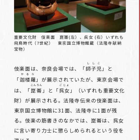
重要文化財 伎楽面 崑崙(左）、呉女 (右）いずれも
飛鳥時代（7世紀） 東京国立博物館蔵（法隆寺献納
宝物）
ししこ
伎楽面は、奈良会場では、「
師子児
」と
かるら
「
迦楼羅
」が展示されていたが、東京会場で
こんろん
ごじょ
は、「
崑崙
」と「
呉女
」（いずれも重要文化
財）が展示される。法隆寺伝来の伎楽面は、
東京国立博物館に31面、法隆寺に1面が残
る。伎楽の筋書きのなかでは、崑崙は、呉女
に言い寄り力士に懲らしめられるという役を