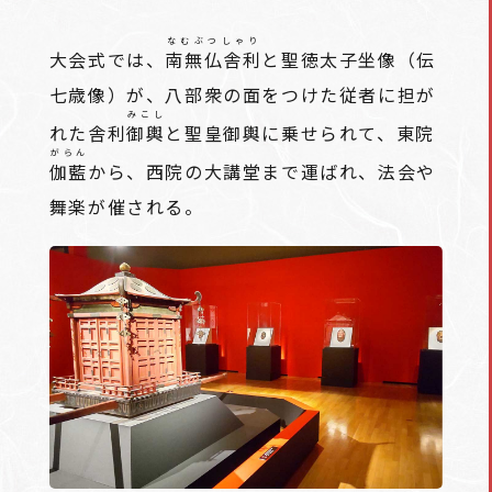
なむぶつしゃり
大会式では、
南無仏舎利
と聖徳太子坐像（伝
七歳像）が、八部衆の面をつけた従者に担が
みこし
れた舎利
御輿
と聖皇御輿に乗せられて、東院
がらん
伽藍
から、西院の大講堂まで運ばれ、法会や
舞楽が催される。