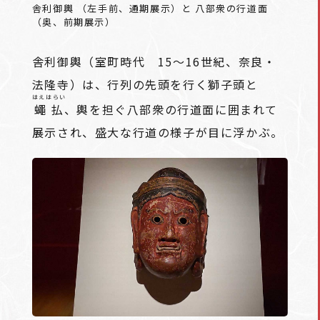
舎利御輿 （左手前、通期展示）と 八部衆の行道面
（奥、前期展示）
舎利御輿（室町時代 15～16世紀、奈良・
法隆寺）は、行列の先頭を行く獅子頭と
はえはらい
蠅払
、輿を担ぐ八部衆の行道面に囲まれて
展示され、盛大な行道の様子が目に浮かぶ。