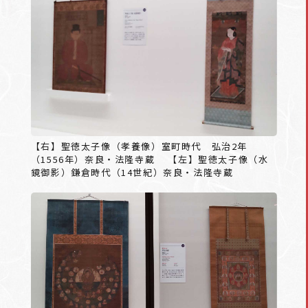
【右】聖徳太子像（孝養像）室町時代 弘治2年
（1556年）奈良・法隆寺蔵 【左】聖徳太子像（水
鏡御影）鎌倉時代（14世紀）奈良・法隆寺蔵