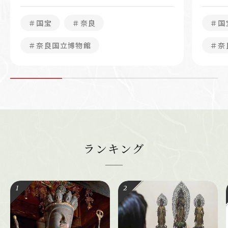
＃国宝
＃奈良
＃国
＃奈良国立博物館
＃奈
ランキング