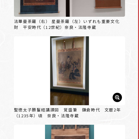
法華曼荼羅（右） 星曼荼羅（左）いずれも重要文化
財 平安時代（12世紀）奈良・法隆寺蔵
聖徳太子勝鬘経講讃図 覚盛筆 鎌倉時代 文暦2年
（1235年）頃 奈良・法隆寺蔵