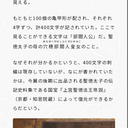
見える。
もともと100個の亀甲形が配され、それぞれ
4字ずつ、計400文字が記されていた。ここで
見ることができる文字は「部間人公」だ。聖
あなほべのはしひとのひめみこ
徳太子の母の
穴穂部間人皇女
のこと。
なぜそれが分かるかというと、400文字の刺
繡は現存していないが、なにが書かれていた
かは、今展の後期に出品される聖徳太子の伝
記史料集である国宝『上宮聖徳法王帝説』
（京都・知恩院蔵）によって復元ができるか
らだという。