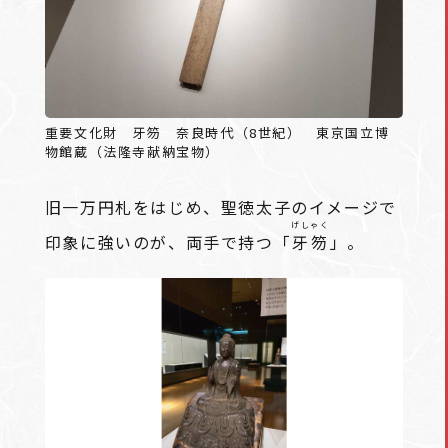
重要文化財 牙笏 奈良時代（8世紀） 東京国立博
物館蔵（法隆寺献納宝物）
旧一万円札をはじめ、聖徳太子のイメージで
げしゃく
印象に強いのが、両手で持つ「
牙笏
」。