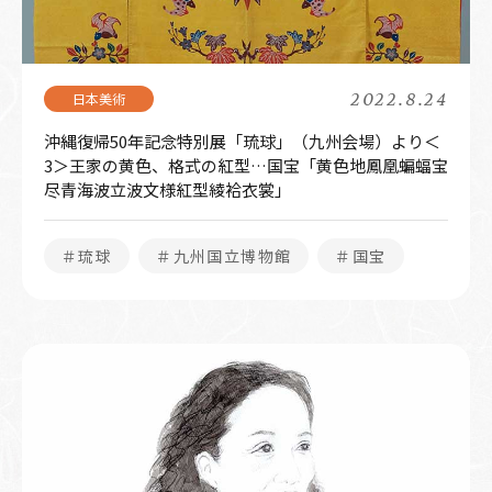
2022.8.24
沖縄復帰50年記念特別展「琉球」（九州会場）より＜
3＞王家の黄色、格式の紅型…国宝「黄色地鳳凰蝙蝠宝
尽青海波立波文様紅型綾袷衣裳」
＃琉球
＃九州国立博物館
＃国宝