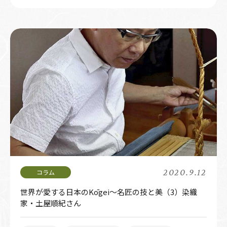
2020.9.12
世界が愛する日本のKōgei～名匠の技と美（3）染織
家・土屋順紀さん