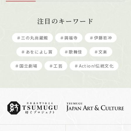
注目のキーワード
＃三の丸尚蔵館
＃興福寺
＃伊藤若冲
＃あをによし賞
＃歌舞伎
＃文楽
＃国立劇場
＃工芸
＃Action!伝統文化