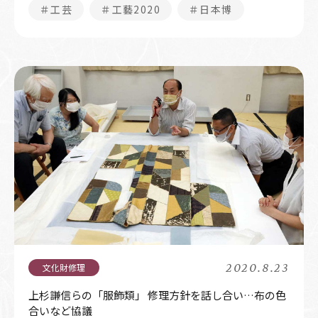
＃工芸
＃工藝2020
＃日本博
2020.8.23
上杉謙信らの「服飾類」 修理方針を話し合い…布の色
合いなど協議