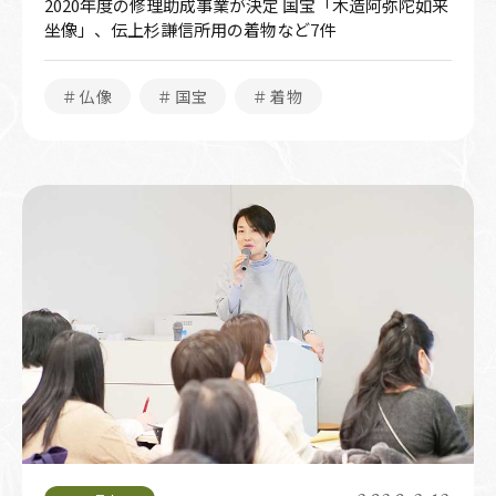
2020年度の修理助成事業が決定 国宝「木造阿弥陀如来
坐像」、伝上杉謙信所用の着物など7件
＃仏像
＃国宝
＃着物