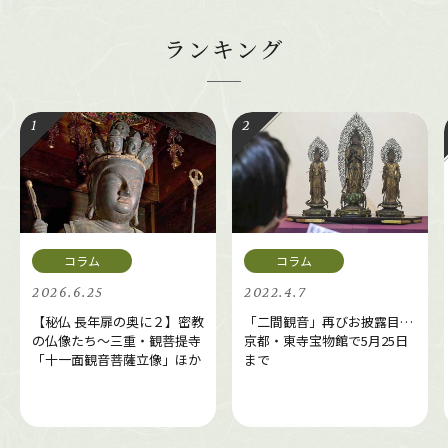
ランキング
2026.6.25
2022.4.7
【秘仏 長年扉の奥に２】密教
「二間観音」再びお披露目…
の仏像たち～三重・観菩提寺
京都・東寺宝物館で5月25日
「十一面観音菩薩立像」ほか
まで