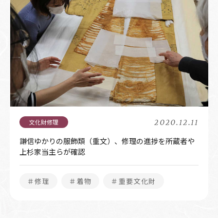
2020.12.11
謙信ゆかりの服飾類（重文）、修理の進捗を所蔵者や
上杉家当主らが確認
＃修理
＃着物
＃重要文化財