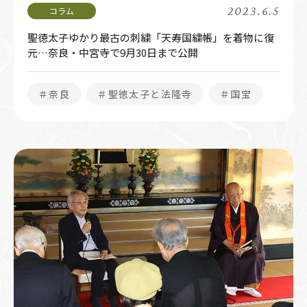
2023.6.5
聖徳太子ゆかり最古の刺繍「天寿国繍帳」を着物に復
元…奈良・中宮寺で9月30日まで公開
＃奈良
＃聖徳太子と法隆寺
＃国宝