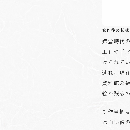
修理後の状態
鎌倉時代の
王」や「
けられてい
逃れ、現
資料館の
絵が残る
制作当初
は白い絵