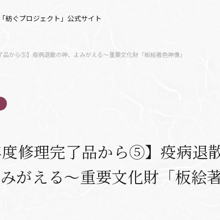
「紡ぐプロジェクト」公式サイト
完了品から⑤】疫病退散の神、よみがえる～重要文化財「板絵著色神像」
年度修理完了品から⑤】疫病退
よみがえる～重要文化財「板絵