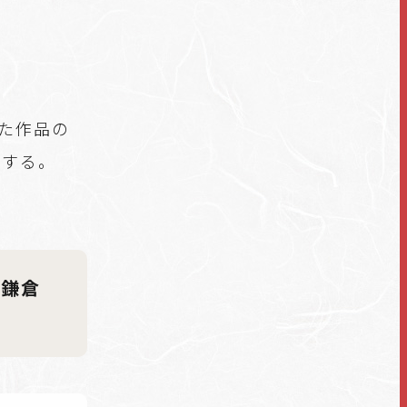
えた作品の
トする。
、鎌倉