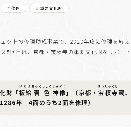
＃修理
＃重要文化財
ェクトの修理助成事業で、2020年度に修理を終
ーズ5回目は、京都・宝積寺の重要文化財をリポー
いたえ
ちゃくしょく
しんぞう
ほうしゃくじ
化財「
板絵
著色
神像
」（京都・
宝積寺
蔵
1286年 4面のうち2面を修理）