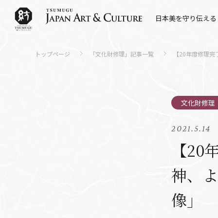
日本美を守り伝える
トップページ
「文化財修理」記事一覧
【20年度修理
2021.5.14
【20
神、
像」