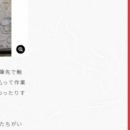
筆先で触
払って作業
わったりす
たちがい