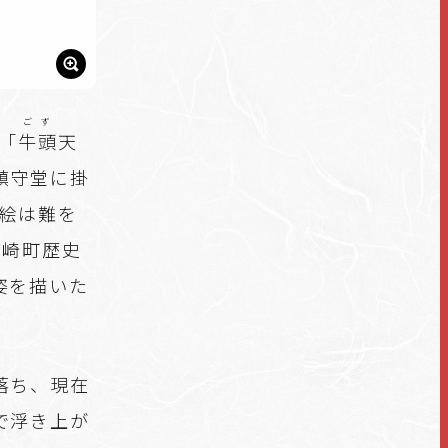
ごず
「
牛頭
天
鎮守堂に掛
板絵は難を
山崎町歴史
姿を描いた
落ち、現在
で浮き上が