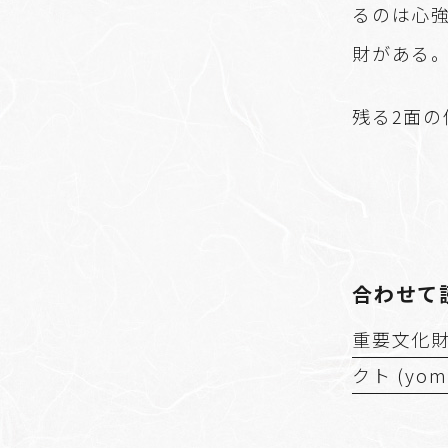
るのは心
財がある
残る2面の
合わせて
重要文化財
クト (yomiu