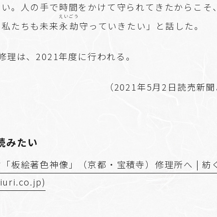
強い。人の手で時間をかけて守られてきたからこそ
えいごう
。私たちも未来
永劫
守っていきたい」と話した。
修理は、2021年度に行われる。
（2021年5月2日読売新
読みたい
「板絵著色神像」（京都・宝積寺）修理所へ | 紡
ri.co.jp)