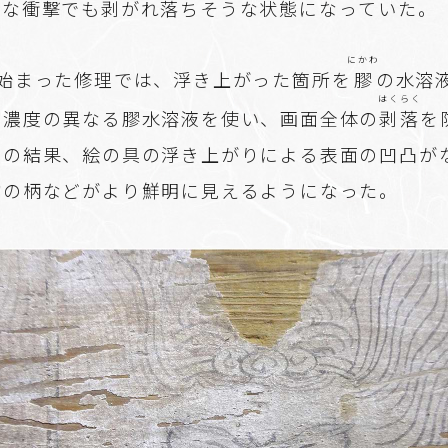
かな衝撃でも剥がれ落ちそうな状態になっていた。
にかわ
に始まった修理では、浮き上がった箇所を
膠
の水溶
はくらく
に濃度の異なる膠水溶液を使い、画面全体の
剥落
を
その結果、絵の具の浮き上がりによる表面の凹凸が
物の柄などがより鮮明に見えるようになった。