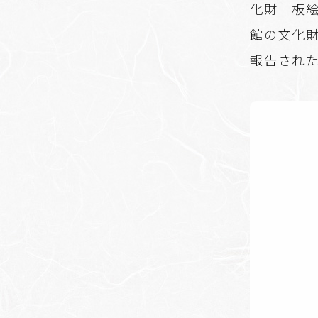
化財「板絵
館の文化
報告され