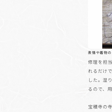
表情や着物の
修理を担
れるだけ
した。湿
るので、
宝積寺の