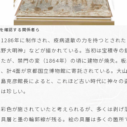
を確認する関係者ら
1286年に制作され、疫病退散の力を持つとされた
北野大明神」などが描かれている。当初は宝積寺の
たが、禁門の変（1864年）の頃に建物が焼失。
在、計4面が京都国立博物館に寄託されている。大
福島克彦館長によると、これほど古い時代に神々の
のは珍しい。
は彩色が施されていたと考えられるが、多くは剥げ
の具層と墨の輪郭線が残る。絵の具層は多くの箇所