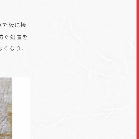
液で板に接
防ぐ処置を
なくなり、