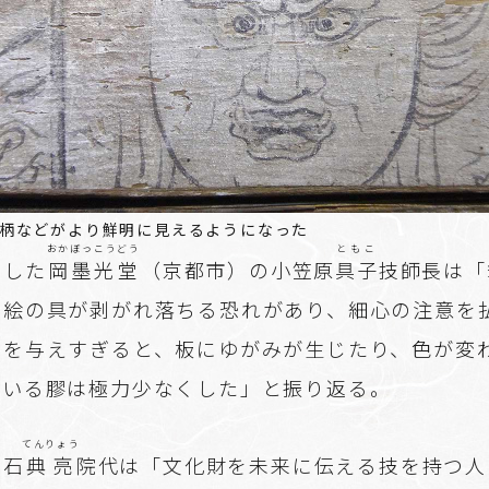
柄などがより鮮明に見えるようになった
おかぼっこうどう
ともこ
当した
岡墨光堂
（京都市）の小笠原
具子
技師長は「
で絵の具が剥がれ落ちる恐れがあり、細心の注意を
りを与えすぎると、板にゆがみが生じたり、色が変
用いる膠は極力少なくした」と振り返る。
てんりょう
寺石
典亮
院代は「文化財を未来に伝える技を持つ人