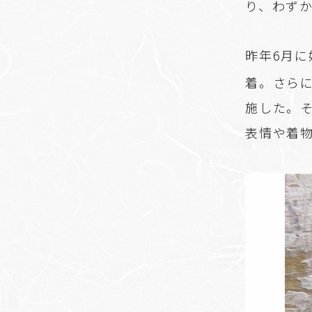
り、わず
昨年6月
着。さら
施した。
表情や着