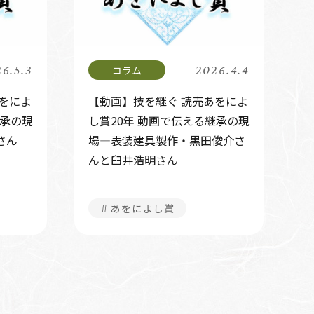
6.5.3
2026.4.4
をによ
【動画】技を継ぐ 読売あをによ
継承の現
し賞20年 動画で伝える継承の現
さん
場―表装建具製作・黒田俊介さ
んと臼井浩明さん
＃あをによし賞