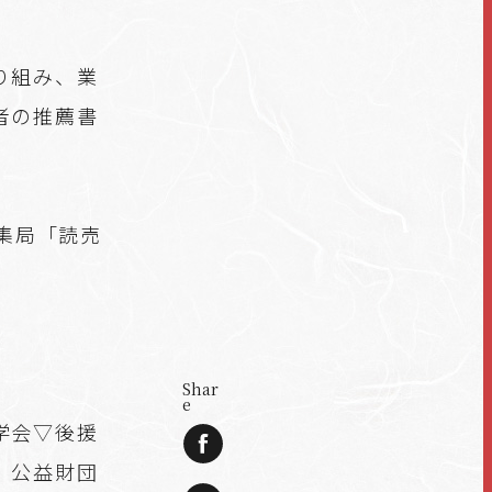
り組み、業
者の推薦書
編集局「読売
Shar
e
学会▽後援
、公益財団