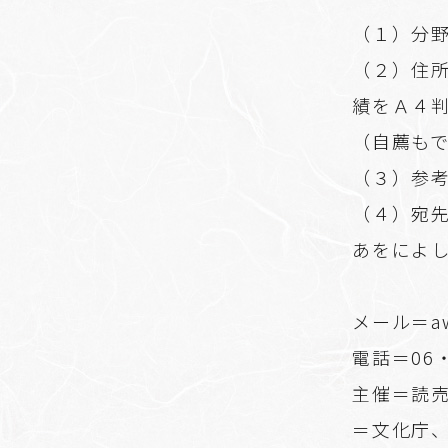
（１）分
（２）住
績をＡ４
（自薦も
（３）参
（４）宛先
あをによ
メール＝awo
電話＝06・
主催＝読
＝文化庁