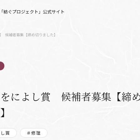
「紡ぐプロジェクト」公式サイト
賞 候補者募集【締め切りました】
あをによし賞 候補者募集【締
た】
よし賞
＃修理