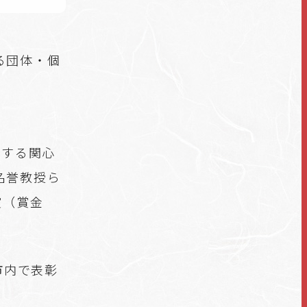
る団体・個
。
対する関心
名誉教授ら
賞（賞金
市内で表彰