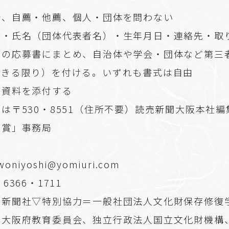
野、自薦・他薦、個人・団体を問わない
所・氏名（団体代表者名）・生年月日・連絡先・取
判の応募書にまとめ、自治体や学会・団体など第三
できる限り）を付ける。いずれも書式は自由
考資料を添付する
は〒530・8551（住所不要）読売新聞大阪本社
し賞」事務局
niyoshi@yomiuri.com
6366・1711
売新聞社▽特別協力＝一般社団法人文化財保存修復
、大阪府教育委員会、独立行政法人国立文化財機構