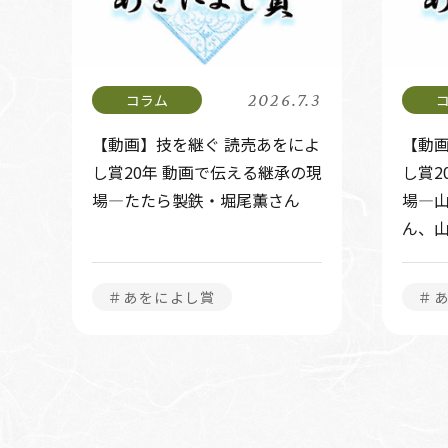
2026.7.3
【動画】技を継ぐ 読売あをによ
【動画
し賞20年 動画で伝える継承の現
し賞2
場―たたら製鉄・堀尾薫さん
場―
ん、
＃あをによし賞
＃