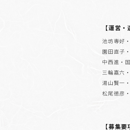
【運営・
池坊専好
園田直子
中西進・
三輪嘉六
湯山賢一
松尾徳彦
【募集要