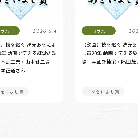
2026.6.4
202
】技を継ぐ 読売あをによ
【動画】技を継ぐ 読売あ
0年 動画で伝える継承の現
し賞20年 動画で伝える
山本瓦工業・山本健二さ
場―茅葺き棟梁・隅田茂
山本正道さん
あをによし賞
＃あをによし賞