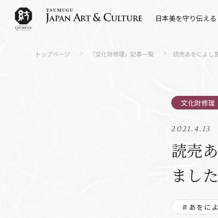
日本美を守り伝える
トップページ
「文化財修理」記事一覧
読売あをによし
2021.4.13
読売
まし
＃あをに