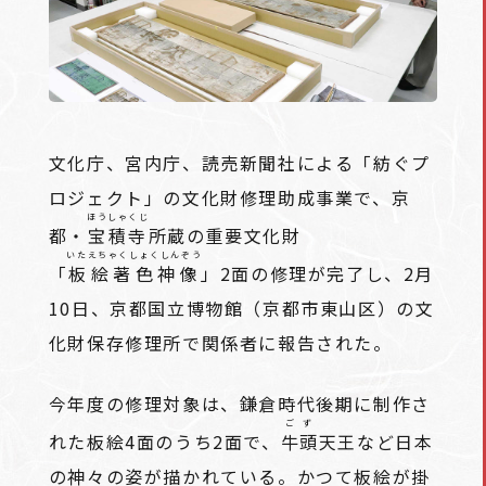
文化庁、宮内庁、読売新聞社による「紡ぐプ
ロジェクト」の文化財修理助成事業で、京
ほうしゃくじ
都・
宝積寺
所蔵の重要文化財
いたえちゃくしょくしんぞう
「
板絵著色神像
」2面の修理が完了し、2月
10日、京都国立博物館（京都市東山区）の文
化財保存修理所で関係者に報告された。
今年度の修理対象は、鎌倉時代後期に制作さ
ごず
れた板絵4面のうち2面で、
牛頭
天王など日本
の神々の姿が描かれている。かつて板絵が掛