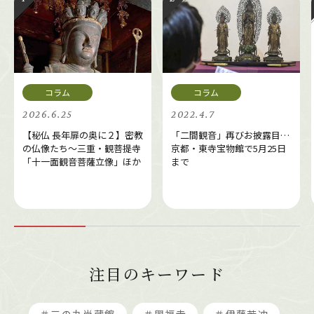
2026.6.25
2022.4.7
【秘仏 長年扉の奥に２】密教
「二間観音」再びお披露目…
の仏像たち～三重・観菩提寺
京都・東寺宝物館で5月25日
「十一面観音菩薩立像」ほか
まで
注目のキーワード