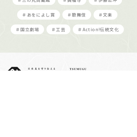
＃三の丸尚蔵館
＃興福寺
＃伊藤若冲
＃あをによし賞
＃歌舞伎
＃文楽
＃国立劇場
＃工芸
＃Action!伝統文化
紡ぐプロジェクトとは
サイトマップ
サイトポリシー
データの収集と利用
について