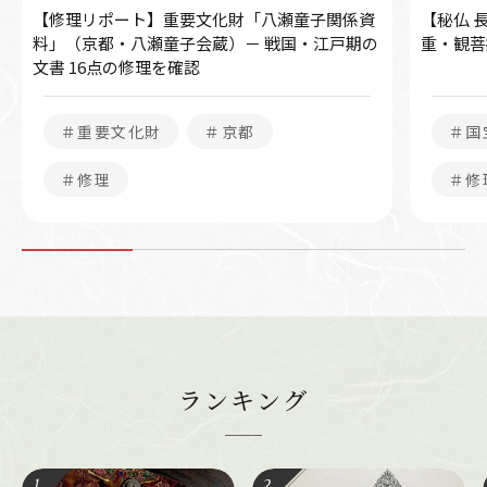
【修理リポート】重要文化財「八瀬童子関係資
【秘仏 
料」（京都・八瀬童子会蔵）－ 戦国・江戸期の
重・観菩
文書 16点の修理を確認
＃重要文化財
＃京都
＃国
＃修理
＃修
ランキング