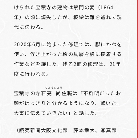
けられた宝積寺の建物は禁門の変（1864
年）の頃に焼失したが、板絵は難を逃れて現
代に伝わる。
2020年6月に始まった修理では、膠にかわを
使い、浮き上がった絵の具層を板に接着する
作業などを施した。残る2面の修理は、21年
度に行われる。
りょうしょう
宝積寺の寺石
亮尚
住職は「不鮮明だったお
顔がはっきりと分かるようになり、驚いた。
大事に伝えていきたい」と話した。
（読売新聞大阪文化部 藤本幸大、写真部