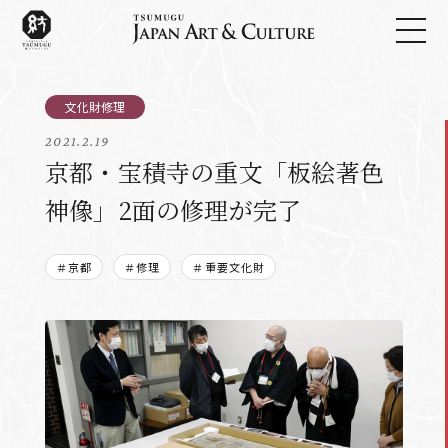
2021.2.19
京都・宝積寺の重文「板絵著色
神像」2面の修理が完了
＃京都
＃修理
＃重要文化財