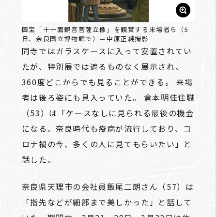
国宝「十一面観音菩薩立像」を観賞する来場者ら（5
日、奈良国立博物館で）＝中原正純撮影
同寺ではガラスケースに入って安置されてい
たが、特別展では遮るものなく展示され、
360度どこからでも見ることができる。 来場
者は後ろ姿にも見入っていた。 倉本明佳住職
（53）は「ケースなしに見られる最後の機会
になる。奈良時代も疫病が流行しており、コ
ロナ禍の今、多くの人に見てもらいたい」と
話した。
奈良県天理市の会社員飯尾二朗さん（57）は
「指先などが細部まで美しかった」と話して