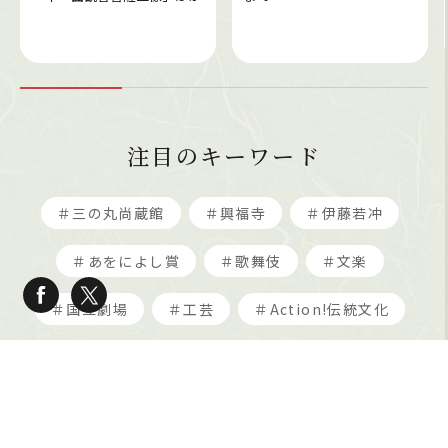
注目のキーワード
＃三の丸尚蔵館
＃興福寺
＃伊藤若冲
＃あをによし賞
＃歌舞伎
＃文楽
＃国立劇場
＃工芸
＃Action!伝統文化