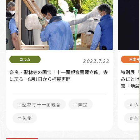
2022.7.22
奈良・聖林寺の国宝「十一面観音菩薩立像」寺
特別展「
に戻る…8月1日から拝観再開
みほとけ
宝「地蔵
＃聖林寺十一面観音
＃国宝
＃仏
＃仏像
＃奈