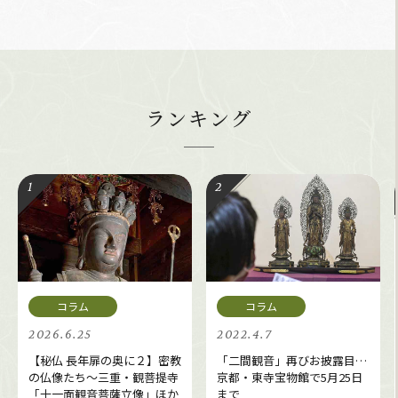
ランキング
2026.6.25
2022.4.7
【秘仏 長年扉の奥に２】密教
「二間観音」再びお披露目…
の仏像たち～三重・観菩提寺
京都・東寺宝物館で5月25日
「十一面観音菩薩立像」ほか
まで