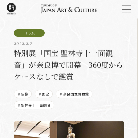
2022.2.7
特別展「国宝 聖林寺十一面観
音」が奈良博で開幕―360度から
ケースなしで鑑賞
＃仏像
＃国宝
＃奈良国立博物館
＃聖林寺十一面観音