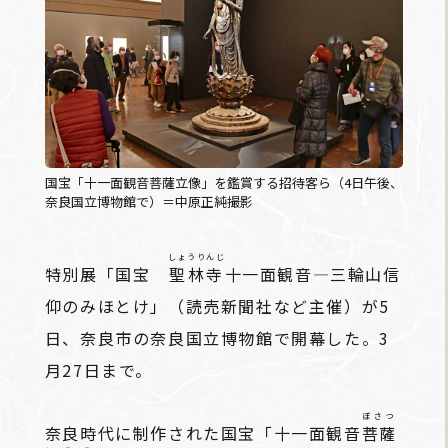
国宝「十一面観音菩薩立像」を鑑賞する招待客ら（4日午後、
奈良国立博物館で）＝中原正純撮影
しょうりんじ
特別展「国宝
聖林寺
十一面観音―三輪山信
仰のみほとけ」（読売新聞社など主催）が5
日、奈良市の奈良国立博物館で開幕した。3
月27日まで。
ぼさつ
奈良時代に制作された国宝「十一面観音
菩薩