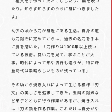
「祖父を手伝って火おこししたり、
鞴
を吹い
たり。知らず知らずのうちに身につきました
よ」
幼少の頃から刀が身近にある生活。自身の道
も刀鍛冶に定めてからは、過去の名刀を手本
に腕を磨いた。「刀作りは1000年以上続い
ている技術。良い刀を見て、学ぶことが大
事。時代によって形や流行も違うが、特に鎌
倉時代は素晴らしいものが残っている」
その頃から焼き入れによって生じる模様「刃
文」の美しさを追求してきた。玉鋼の鍛錬な
ど弟子とともに行う作業があるが、焼き入れ
は「刀の顔を作る作業。これだけは自分がや