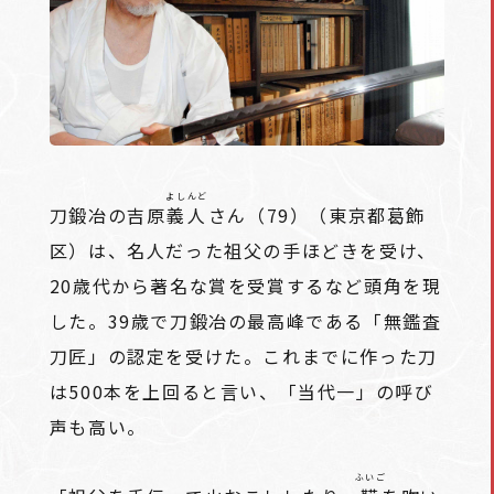
よしんど
刀鍛冶の吉原
義人
さん（79）（東京都葛飾
区）は、名人だった祖父の手ほどきを受け、
20歳代から著名な賞を受賞するなど頭角を現
した。39歳で刀鍛冶の最高峰である「無鑑査
刀匠」の認定を受けた。これまでに作った刀
は500本を上回ると言い、「当代一」の呼び
声も高い。
ふいご