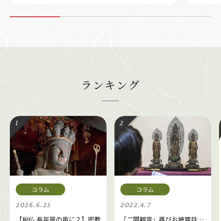
ランキング
2026.6.25
2022.4.7
【秘仏 長年扉の奥に２】密教
「二間観音」再びお披露目…