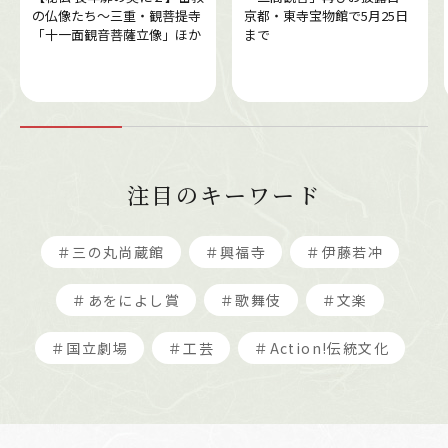
の仏像たち～三重・観菩提寺
京都・東寺宝物館で5月25日
「十一面観音菩薩立像」ほか
まで
注目のキーワード
＃三の丸尚蔵館
＃興福寺
＃伊藤若冲
＃あをによし賞
＃歌舞伎
＃文楽
＃国立劇場
＃工芸
＃Action!伝統文化