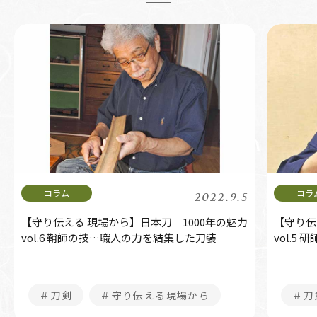
2022.9.5
【守り伝える 現場から】日本刀 1000年の魅力
【守り伝
vol.6 鞘師の技…職人の力を結集した刀装
vol.5
＃刀剣
＃守り伝える現場から
＃刀