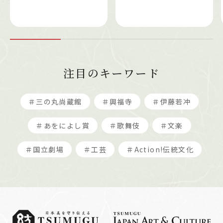
注目のキーワード
＃三の丸尚蔵館
＃興福寺
＃伊藤若冲
＃あをによし賞
＃歌舞伎
＃文楽
＃国立劇場
＃工芸
＃Action!伝統文化