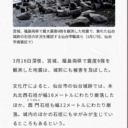
宮城、福島両県で最大震度6強を観測した地震で、崩れた仙台
城跡の石垣の状況を確認する仙台市職員ら（3月17日、仙台
市青葉区で）
3月16日深夜、宮城、福島両県で震度6強を
観測した地震は、城郭にも被害を及ぼした。
文化庁によると、仙台市の仙台城跡では、本
丸北西石垣が幅16メートルにわたり崩落した
とりのもん
ほか、
酉門
石垣も幅12メートルにわたり崩
落。城内のほかの石垣にもゆがみが生じてい
るところもあるという。