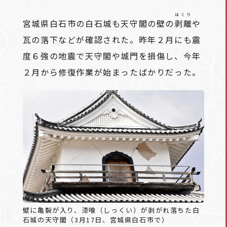
はくり
宮城県白石市の白石城も天守閣の壁の
剥離
や
瓦の落下などが確認された。昨年２月にも震
度６強の地震で天守閣や城門を損傷し、今年
２月から修復作業が始まったばかりだった。
壁に亀裂が入り、漆喰（しっくい）が剥がれ落ちた白
石城の天守閣（3月17日、宮城県白石市で）