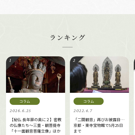
ランキング
2026.6.25
2022.4.7
【秘仏 長年扉の奥に２】密教
「二間観音」再びお披露目…
の仏像たち～三重・観菩提寺
京都・東寺宝物館で5月25日
「十一面観音菩薩立像」ほか
まで