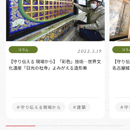
2022.5.19
【守り伝える 現場から】「彩色」技術…世界文
【守り伝
化遺産「日光の社寺」よみがえる造形美
名古屋城
＃守り伝える現場から
＃建築
＃守