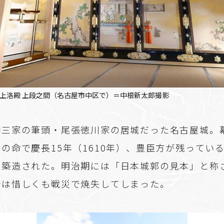
 上洛殿 上段之間（名古屋市中区で）＝中根新太郎撮影
御三家の筆頭・尾張徳川家の居城だった名古屋城。
の命で慶長15年（1610年）、豊臣方が残ってい
て築造された。明治期には「日本城郭の見本」と称
守は惜しくも戦災で焼失してしまった。