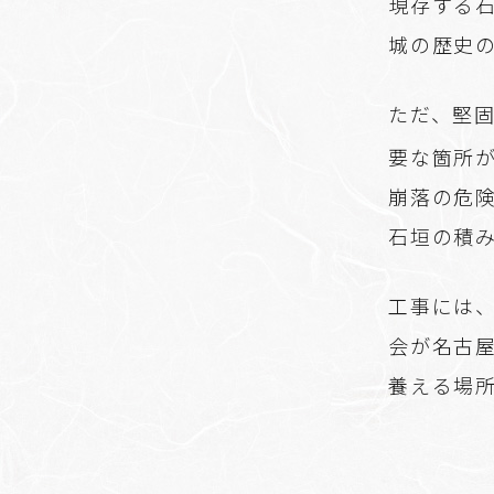
現存する
城の歴史
ただ、堅
要な箇所
崩落の危険
石垣の積
工事には
会が名古
養える場