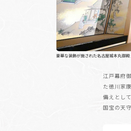
豪華な装飾が施された名古屋城本丸御殿
江戸幕府
た徳川家康
備えとし
国宝の天