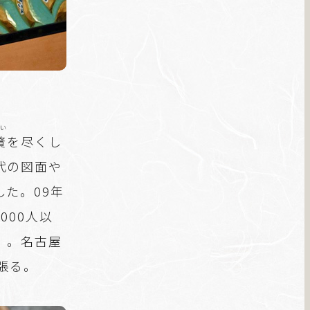
い
贅
を尽くし
代の図面や
た。09年
000人以
」。名古屋
張る。