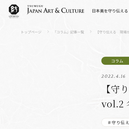
日本美を守り伝える
トップページ
「コラム」記事一覧
【守り伝える 現場か
2022.4.16
【守
vol
＃守り伝