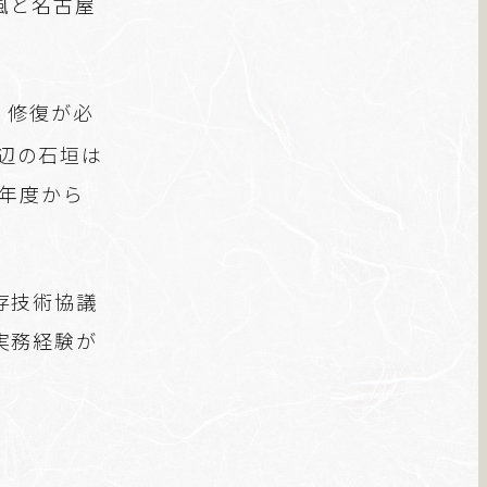
風と名古屋
、修復が必
辺の石垣は
今年度から
存技術協議
実務経験が
。