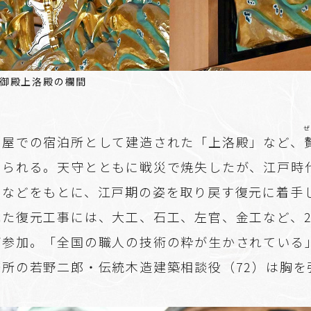
御殿上洛殿の欄間
ぜ
古屋での宿泊所として建造された「上洛殿」など、
知られる。天守とともに戦災で焼失したが、江戸時
真などをもとに、江戸期の姿を取り戻す復元に着手し
た復元工事には、大工、石工、左官、金工など、2
が参加。「全国の職人の技術の粋が生かされている
務所の若野二郎・伝統木造建築相談役（72）は胸を