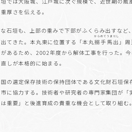
石垣では大阪城、江戸城に次ぐ規模で、近世期の威
の重厚さを伝える。
固な石垣も、上部の重みで下部がふくらみ出すなど
からめて
うまだし
が出てきた。本丸東に位置する「本丸
搦手
馬出
」周
があるため、2002年度から解体工事を行った。
み直しが本格的に始まる。
、国の選定保存技術の保持団体である文化財石垣保
屋市に協力する。技術者や研究者の専門家集団が「
所は重要」と後進育成の貴重な機会として取り組む