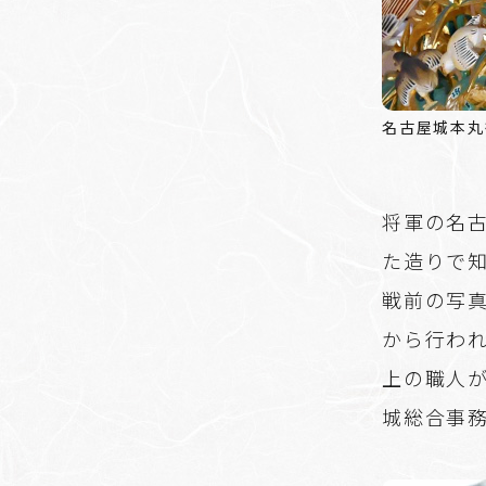
名古屋城本丸
将軍の名
た造りで
戦前の写
から行われ
上の職人
城総合事