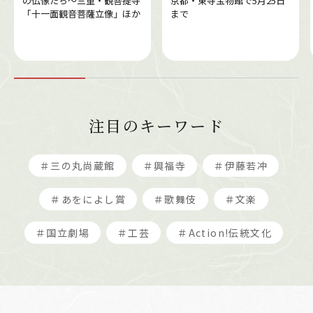
の仏像たち～三重・観菩提寺
京都・東寺宝物館で5月25日
「十一面観音菩薩立像」ほか
まで
注目のキーワード
＃三の丸尚蔵館
＃興福寺
＃伊藤若冲
＃あをによし賞
＃歌舞伎
＃文楽
＃国立劇場
＃工芸
＃Action!伝統文化