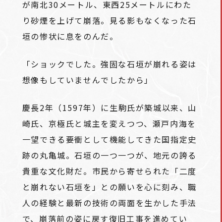
が南北30メートル、東西25メートルにわた
り砂煙を上げて崩落。見る影もなくなった石
垣の惨状に息をのんだ。
「ショックでした。強固な石垣が崩れる姿は
想像もしていませんでしたから」
慶長2年（1597年）に生駒氏が築城以来、山
崎氏、京極氏と城主を変えつつ、瀬戸内海を
一望できる要衝として機能してきた国指定史
跡の丸亀城。石垣の一つ一つが、地元の誇る
貴重な文化財だ。市民から寄せられた「二度
と崩れない石垣を」との願いを心に刻み、職
人の経験と最新の技術の両面を生かした手法
で、崩落前の姿に戻す復旧工事を進めてい