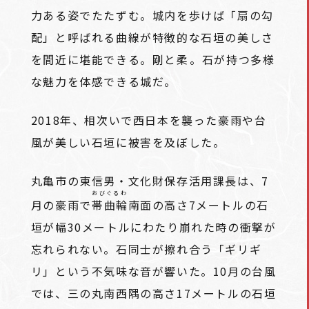
力ある姿でたたずむ。城内を歩けば「扇の勾
配」と呼ばれる曲線が特徴的な石垣の美しさ
を間近に堪能できる。剛と柔――。石が持つ多様
な魅力を体感できる城だ。
2018年、相次いで西日本を襲った豪雨や台
風が美しい石垣に被害を及ぼした。
丸亀市の東信男・文化財保存活用課長は、7
おびぐるわ
月の豪雨で
帯曲輪
南面の高さ7メートルの石
垣が幅30メートルにわたり崩れた時の衝撃が
忘れられない。石同士が擦れ合う「ギリギ
リ」という不気味な音が響いた。10月の台風
では、三の丸南西隅の高さ17メートルの石垣