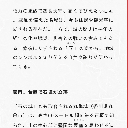
権力の象徴である天守、高くそびえたつ石垣
――。威風を備えた名城は、今も住民や観光客に
愛される存在だ。一方で、城の歴史は長年の
経年劣化や戦災、災害との戦いの歩みでもあ
たくみ
る。修復にたずさわる「
匠
」の姿から、地域
のシンボルを守り伝える自負や誇りが伝わっ
てくる。
豪雨、台風で石垣が崩落
「石の城」とも形容される丸亀城（香川県丸
亀市）は、高さ60メートル超を誇る石垣で知
ようさい
られ、市の中心部に堅固な
要塞
を思わせる迫