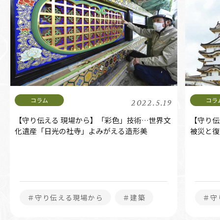
2022.5.19
【守り伝える 現場から】「彩色」技術…世界文
【守り伝
化遺産「日光の社寺」よみがえる造形美
被災と復
＃守り伝える現場から
＃建築
＃守