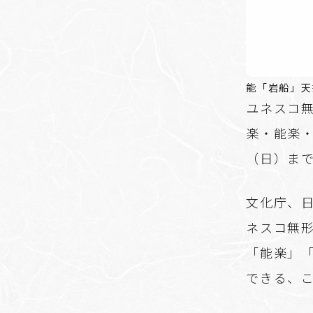
能「岩船」天
ユネスコ
楽・能楽・
（日）ま
文化庁、
ネスコ無
「能楽」
できる、