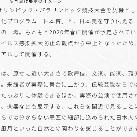
」 ※写真は展示のイメージ
0オリンピック・パラリンピック競技大会を契機と
文化プログラム「日本博」と、日本美を守り伝える
の一環。もともと2020年春に開催が予定されて
ウイルス感染拡大防止の観点から中止となったため
ーアルして開催する。
では、原寸に近い大きさで歌舞伎、文楽、能楽、雅
現。来館者が実際に舞台に上がり、伝統芸能ならで
感たっぷりに体験できるほか、実際の公演で使用さ
具、楽器なども展示する。これらを間近で見ること
からでは分からない意匠の細部に込められた日本人
鳥風月といった自然との関わりを感じることができ