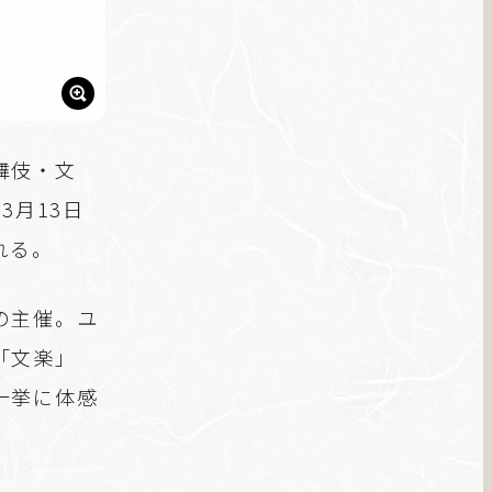
舞伎・文
3月13日
れる。
の主催。ユ
「文楽」
一挙に体感