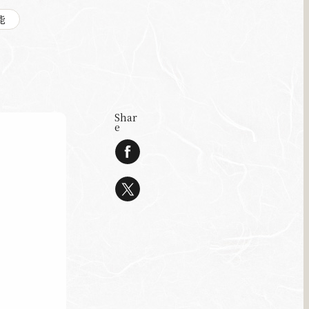
能
Shar
e