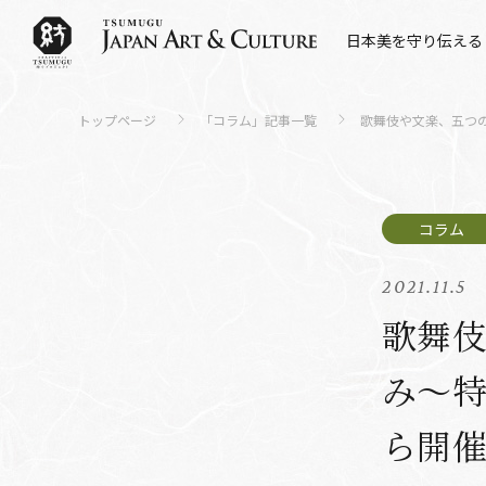
日本美を守り伝える
トップページ
「コラム」記事一覧
歌舞伎や文楽、五つ
2021.11.5
歌舞
み～特
ら開