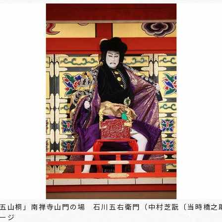
五山桐」南禅寺山門の場 石川五右衛門（中村芝翫〔当時橋之
ージ