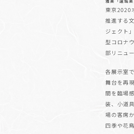
雅楽「還城楽
東京202
推進する
ジェクト」
型コロナ
部リニュ
各展示室
舞台を再
間を臨場
装、小道
場の客席
四季や花