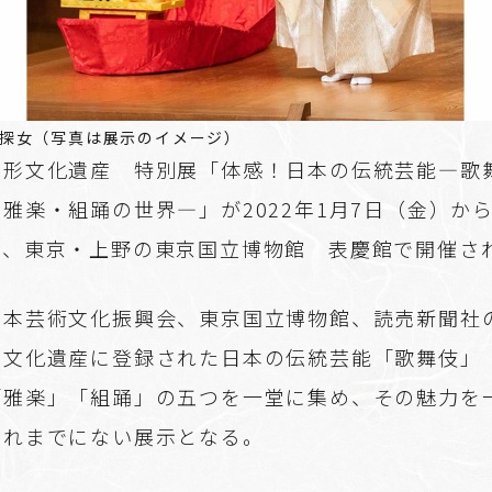
探女（写真は展示のイメージ）
無形文化遺産 特別展「体感！日本の伝統芸能―歌
雅楽・組踊の世界―」が2022年1月7日（金）から
で、東京・上野の東京国立博物館 表慶館で開催さ
日本芸術文化振興会、東京国立博物館、読売新聞社
形文化遺産に登録された日本の伝統芸能「歌舞伎」
「雅楽」「組踊」の五つを一堂に集め、その魅力を
これまでにない展示となる。