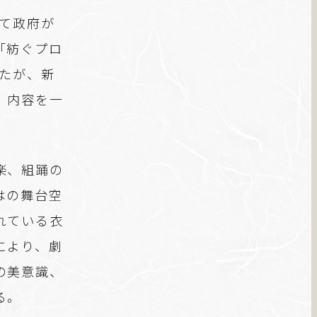
して政府が
「紡ぐプロ
いたが、新
、内容を一
楽、組踊の
はの舞台空
れている衣
により、劇
の美意識、
る。