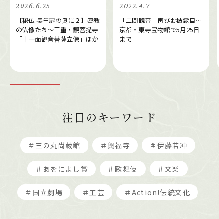
2026.6.25
2022.4.7
【秘仏 長年扉の奥に２】密教
「二間観音」再びお披露目…
の仏像たち～三重・観菩提寺
京都・東寺宝物館で5月25日
「十一面観音菩薩立像」ほか
まで
注目のキーワード
＃三の丸尚蔵館
＃興福寺
＃伊藤若冲
＃あをによし賞
＃歌舞伎
＃文楽
＃国立劇場
＃工芸
＃Action!伝統文化