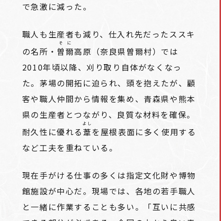
で急激に減った。
職人も生産者も減り、仕入れ先だったススキ
そに
の名所・
曽爾
高原（奈良県曽爾村）では
2010年頃以降、刈り取り自体がなくなっ
た。茅場の開拓に迫られ、頭を抱えたが、顧
客や職人仲間から情報を集め、青森県や熊本
県の生産者とつながり、良質な材料を確保。
よし
耐久性に優れる
葦
を屋根表面に多く使用する
など工夫を重ねている。
現在手がける仕事の多くは指定文化財や博物
館施設が中心だ。現場では、各地の若手職人
と一緒に作業することも多い。「互いに共感