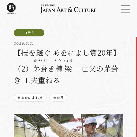
2026.5.21
【技を継ぐ あをによし賞20年】
かやぶ
とうりょう
（2）
茅葺
き
棟梁
－亡父の茅葺
き 工夫重ねる
＃あをによし賞
＃奈良