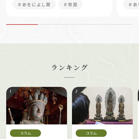
＃あをによし賞
＃奈良
＃あ
ランキング