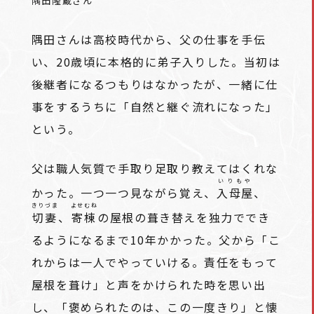
隅田隆蔵さん
隅田さんは高校時代から、父の仕事を手伝
い、20歳頃に本格的に弟子入りした。当初は
後継者になるつもりはなかったが、一緒に仕
事をするうちに「自然と継ぐ流れになった」
という。
父は職人気質で手取り足取り教えてはくれな
いりもや
かった。一つ一つ見ながら覚え、
入母屋
、
きりづま
よせむね
切妻
、
寄棟
の屋根の葺き替えを独力ででき
るようになるまで10年かかった。父から「こ
れからは一人でやっていける。責任をもって
屋根を葺け」と声をかけられた時を思い出
し、「褒められたのは、この一度きり」と懐