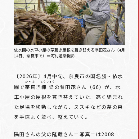
依水園の水車小屋の茅葺き屋根を葺き替える隅田茂さん（4月
14日、奈良市で）＝河村道浩撮影
〔2026年〕4月中旬、奈良市の国名勝・依水
かやぶ
とうりょう
園で
茅葺
き
棟梁
の隅田茂さん（66）が、水
車小屋の屋根を葺き替えていた。高く組まれ
た足場を移動しながら、ススキなどの茅の束
を手際よく並べ、整えていく。
隅田さんの父の隆蔵さん＝写真＝は2008