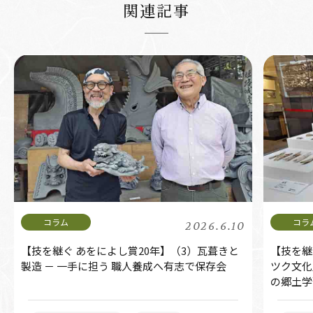
関連記事
2026.6.10
【技を継ぐ あをによし賞20年】（3）瓦葺きと
【技を継
製造 － 一手に担う 職人養成へ有志で保存会
ツク文化
の郷土学