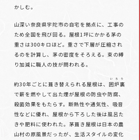
かしむ。
山深い奈良県宇陀市の自宅を拠点に、工事の
ため全国を飛び回る。屋根1坪にかかる茅の
重さは300キロほど。重さで下層が圧縮され
るのを計算し、茅の密度をそろえる。束の縛
り加減に職人の技が問われる。
いろり
約30年ごとに葺き替えられる屋根は、
囲炉裏
で薪を燃やして出た煙が屋根の防虫や防腐、
殺菌効果をもたらす。断熱性や通気性、吸音
性などに優れ、屋根から下ろした後は風呂た
きや肥料に使われた。茅葺き屋根は日本の農
山村の原風景だったが、生活スタイルの変化