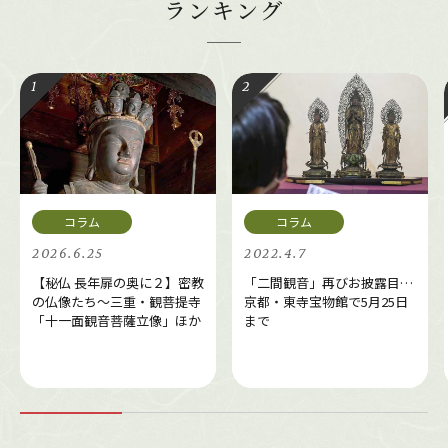
ランキング
2026.6.25
2022.4.7
【秘仏 長年扉の奥に２】密教
「二間観音」再びお披露目…
の仏像たち～三重・観菩提寺
京都・東寺宝物館で5月25日
「十一面観音菩薩立像」ほか
まで