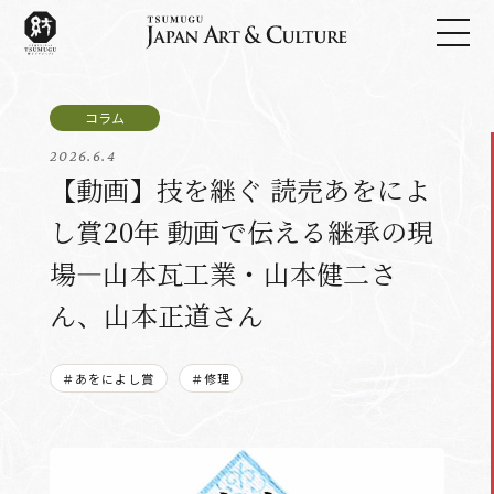
2026.6.4
【動画】技を継ぐ 読売あをによ
し賞20年 動画で伝える継承の現
場―山本瓦工業・山本健二さ
ん、山本正道さん
＃あをによし賞
＃修理