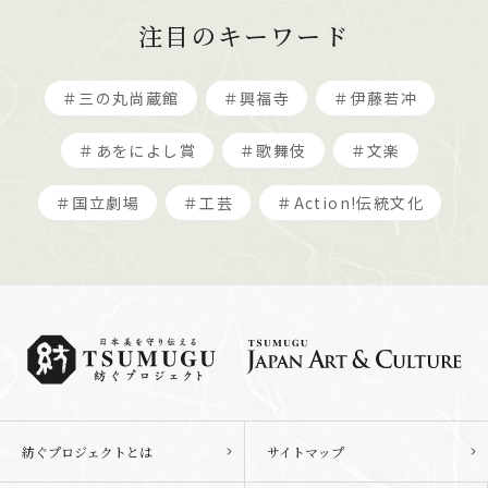
注目のキーワード
＃三の丸尚蔵館
＃興福寺
＃伊藤若冲
＃あをによし賞
＃歌舞伎
＃文楽
＃国立劇場
＃工芸
＃Action!伝統文化
紡ぐプロジェクトとは
サイトマップ