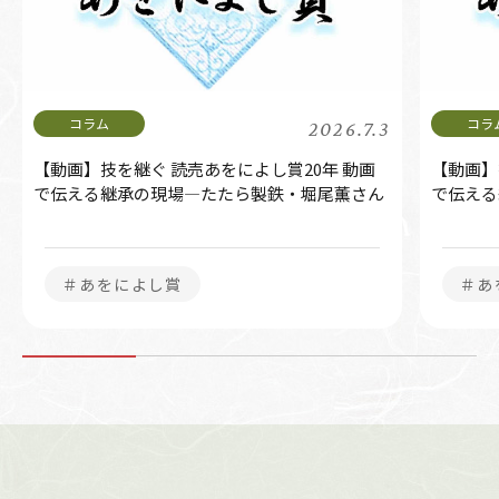
2026.7.3
【動画】技を継ぐ 読売あをによし賞20年 動画
【動画】
で伝える継承の現場―たたら製鉄・堀尾薫さん
で伝える
＃あをによし賞
＃あ