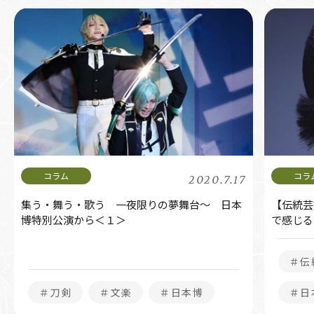
2020.7.17
集う・舞う・歌う 一夜限りの夢舞台～ 日本
【伝統芸
博特別公演から＜１＞
で感じる
＃伝
＃刀剣
＃文楽
＃日本博
＃日