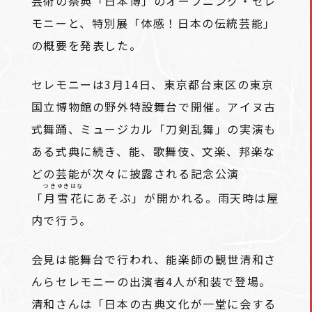
芸術の祭典「日本博」のオープニング・セレ
モニーと、特別展「体感！日本の伝統芸能」
の概要を発表した。
セレモニーは3月14日、東京都台東区の東京
国立博物館の野外特設舞台で開催。アイヌ古
式舞踊、ミュージカル「刀剣乱舞」の実演も
ある式典に続き、能、歌舞伎、文楽、邦楽な
どの芸能が次々に披露される記念公演
つきゆきはな
「
月雪花
にあそぶ」が開かれる。雨天時は屋
内で行う。
会見は能舞台で行われ、能楽師の観世清和さ
んらセレモニーの出演者4人が和装で登場。
清和さんは「日本の古典文化が一堂に会する