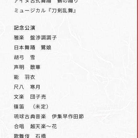
アイヌ古式舞踊 鶴の踊り
ミュージカル『刀剣乱舞』
記念公演
雅楽 盤渉調調子
日本舞踊 鷺娘
胡弓 雪
声明 散華
能 羽衣
尺八 寒月
文楽 団子売
篠笛 （未定）
琉球古典音楽 伊集早作田節
合唱 越天楽～花
歌舞伎 石橋