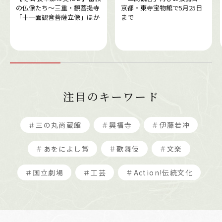
の仏像たち～三重・観菩提寺
京都・東寺宝物館で5月25日
「十一面観音菩薩立像」ほか
まで
注目のキーワード
＃三の丸尚蔵館
＃興福寺
＃伊藤若冲
＃あをによし賞
＃歌舞伎
＃文楽
＃国立劇場
＃工芸
＃Action!伝統文化