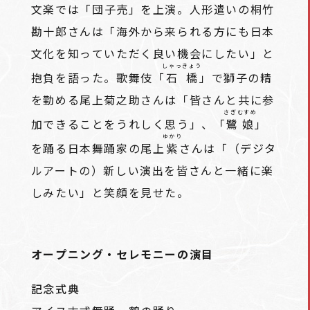
文楽では「
団子売
」を上演。人形遣いの桐竹
勘十郎さんは「海外から来られる方にも日本
文化を知っていただく良い機会にしたい」と
しゃっきょう
抱負を語った。歌舞伎「
石橋
」で獅子の精
を勤める尾上菊之助さんは「皆さんと共に参
さぎむすめ
加できることをうれしく思う」、「
鷺娘
」
ゆかり
を踊る日本舞踊家の尾上
紫
さんは「（デジタ
ルアートの）新しい演出を皆さんと一緒に楽
しみたい」と笑顔を見せた。
オープニング・セレモニーの演目
記念式典