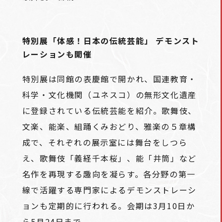
特別展「体感！日本の伝統芸能」 デモンスト
レーションも開催
特別展は同館の表慶館で開かれ、国連教育・
科学・文化機関（ユネスコ）の無形文化遺産
に登録されている伝統芸能を紹介。歌舞伎、
文楽、能楽、組踊くみおどり、雅楽の５章構
成で、それぞれの展示室には舞台をしつら
え、歌舞伎「義経千本桜」、能「井筒」など
名作を再現する趣向を凝らす。各分野の第一
線で活躍する専門家によるデモンストレーシ
ョンも定期的に行われる。会期は3月10日か
ら5月24日まで。