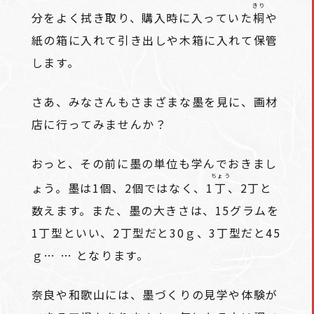
きり
分をよく拭き取り、購入時に入っていた
桐
や
紙の箱に入れて引き出しや木箱に入れて保管
します。
さあ、みなさんもさまざまな墨を見に、画材
店に行ってみませんか？
おっと、その前に墨の単位も学んでおきまし
ちょう
ょう。墨は1個、2個ではなく、1
丁
、2丁と
数えます。また、墨の大きさは、15グラムを
1丁型といい、2丁型だと30ｇ、3丁型だと45
ｇ… … となります。
奈良や和歌山には、墨づくりの見学や体験が