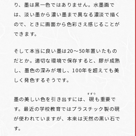
り、墨は黒一色ではありません。水墨画で
は、淡い墨から濃い墨まで異なる濃淡で描く
ので、ときに画面から色彩さえ感じることが
できます。
そして本当に良い墨は20～50年置いたもの
だとか。適切な環境で保存すると、膠が成熟
し、墨色の深みが増し、100年を超えても美
しく発色するそうです。
すずり
墨の美しい色を引き出すには、
硯
も重要で
す。最近の学校教育ではプラスチック製の硯
が使われていますが、本来は天然の黒い石で
す。