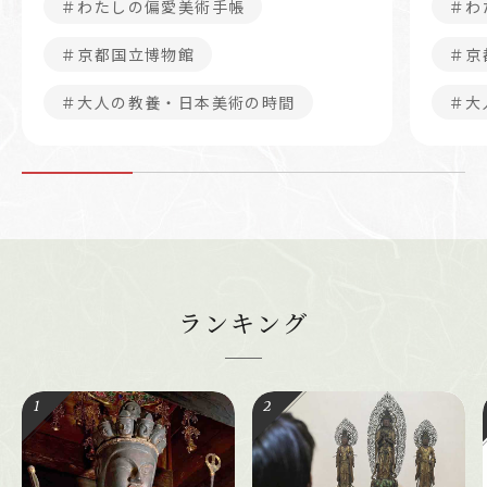
＃わたしの偏愛美術手帳
＃わ
＃京都国立博物館
＃京
＃大人の教養・日本美術の時間
＃大
ランキング