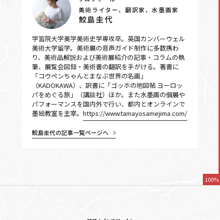
美術ライター、翻訳家、水墨画家
鮫島圭代
学習院大学美学美術史学専攻卒。英国カンバーウェル
美術大学留学。美術展の音声ガイド制作に多数携わ
り、美術品解説および美術展紹介の記事・コラムの執
筆、展覧会図録・美術書の翻訳を手がける。著書に
「コウペンちゃんとまなぶ世界の名画」
（KADOKAWA）、訳書に「ゴッホの地図帖 ヨーロッ
パをめぐる旅」（講談社）ほか。また水墨画の個展や
パフォーマンスを国内外で行い、都内とオンラインで
墨絵教室を主宰。
https://www.tamayosamejima.com/
鮫島圭代の記事一覧ページへ
100%