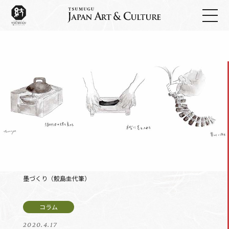
墨づくり（鮫島圭代筆）
2020.4.17