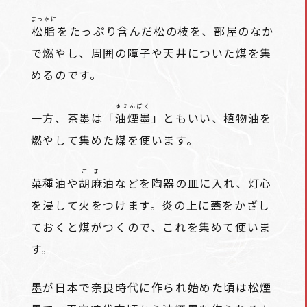
まつやに
松脂
をたっぷり含んだ松の枝を、部屋のなか
で燃やし、周囲の障子や天井についた煤を集
めるのです。
ゆえんぼく
一方、茶墨は「
油煙墨
」ともいい、植物油を
燃やして集めた煤を使います。
ごま
菜種油や
胡麻
油などを陶器の皿に入れ、灯心
を浸して火をつけます。炎の上に蓋をかざし
ておくと煤がつくので、これを集めて使いま
す。
墨が日本で奈良時代に作られ始めた頃は松煙