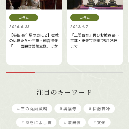
2026.6.25
2022.4.7
【秘仏 長年扉の奥に２】密教
「二間観音」再びお披露目…
の仏像たち～三重・観菩提寺
京都・東寺宝物館で5月25日
「十一面観音菩薩立像」ほか
まで
注目のキーワード
＃三の丸尚蔵館
＃興福寺
＃伊藤若冲
＃あをによし賞
＃歌舞伎
＃文楽