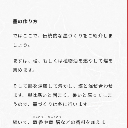
墨の作り方
ではここで、伝統的な墨づくりをご紹介しま
しょう。
まずは、松、もしくは植物油を燃やして煤を
集めます。
そして膠を湯煎して溶かし、煤と混ぜ合わせ
ます。膠は寒いと固まり、暑いと腐ってしま
うので、墨づくりは冬に行います。
じゃこう
りゅうのう
続いて、
麝香
や
竜脳
などの香料を加えま