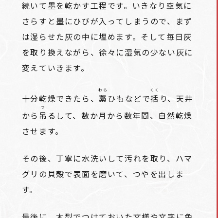
続いて墨を乾かす工程です。いきなり空気に
さらすと墨にひびが入ってしまうので、まず
は湿らせた灰の中に埋めます。そして毎日灰
を取り換えながら、徐々に湿気の少ない灰に
変えていきます。
わら
くく
十分乾燥できたら、
藁
ひもなどで
括
り、天井
つ
から
吊
るして、数か月から数年間、自然乾燥
させます。
その後、丁寧に水洗いして汚れを取り、ハマ
グリの貝殻で表面を磨いて、つやを出しま
す。
最後に、木型でつけておいた文様や文字に色