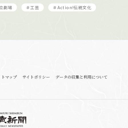
立劇場
＃工芸
＃Action!伝統文化
イトマップ
サイトポリシー
データの収集と利用
について