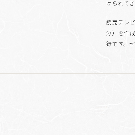
けられて
読売テレ
分）を作
録です。