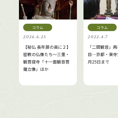
2026.6.25
2022.4.7
【秘仏 長年扉の奥に２】
「二間観音」再
密教の仏像たち～三重・
目…京都・東寺
観菩提寺「十一面観音菩
月25日まで
薩立像」ほか