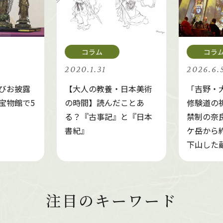
2020.1.31
2026.6.
びお披露
【大人の教養・日本美術
「吉野・
宝物館で5
の時間】読んだことあ
修験道の
る？『古事記』と『日本
禁制の奈
書紀』
ケ岳から約
下山した
注目のキーワード