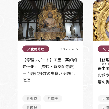
2025.6.5
【修理リポート】国宝「薬師如
【修
ざぞ
来坐像」（奈良・新薬師寺蔵）
来
坐
― 台座に多数の虫食い 分解し
お顔や
修理
層の
＃奈良
＃国宝
＃
＃修理
＃