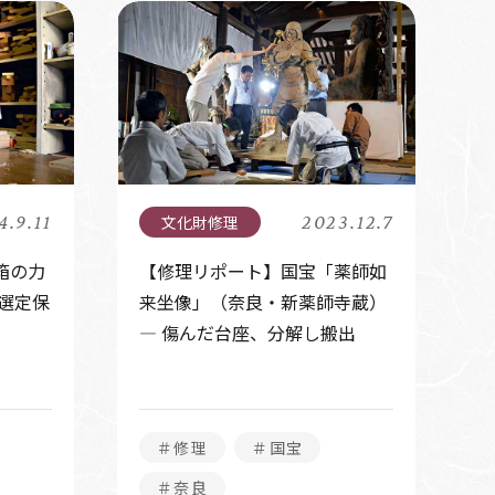
4.9.11
2023.12.7
箱の力
【修理リポート】国宝「薬師如
選定保
来坐像」（奈良・新薬師寺蔵）
― 傷んだ台座、分解し搬出
＃修理
＃国宝
＃奈良