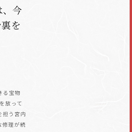
は、今
台裏を
きる宝物
きを放って
を担う宮内
な修理が続