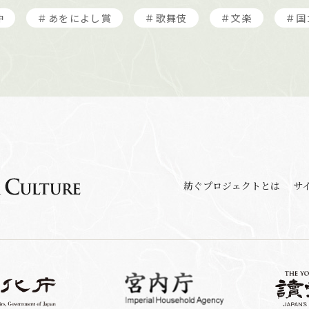
冲
＃あをによし賞
＃歌舞伎
＃文楽
＃国
紡ぐプロジェクトとは
サ