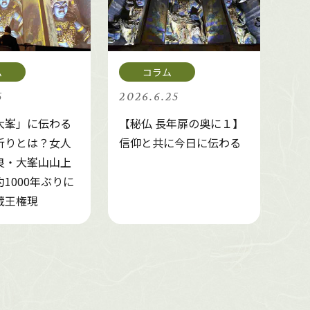
5
2026.6.25
大峯」に伝わる
【秘仏 長年扉の奥に１】
祈りとは？女人
信仰と共に今日に伝わる
良・大峯山山上
1000年ぶりに
蔵王権現