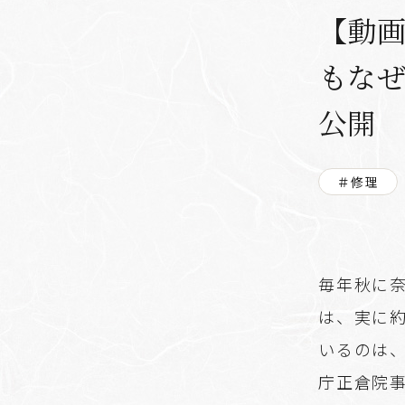
【動画
もな
公開
＃修理
毎年秋に
は、実に約
いるのは
庁正倉院