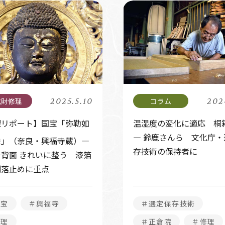
2025.5.10
202
理リポート】国宝「弥勒如
温湿度の変化に適応 桐
う
— 鈴鹿さんら 文化庁・
像
」（奈良・興福寺蔵）―
存技術の保持者に
背面 きれいに整う 漆箔
剥落止めに重点
国宝
＃興福寺
＃選定保存技術
修理
＃正倉院
＃修理