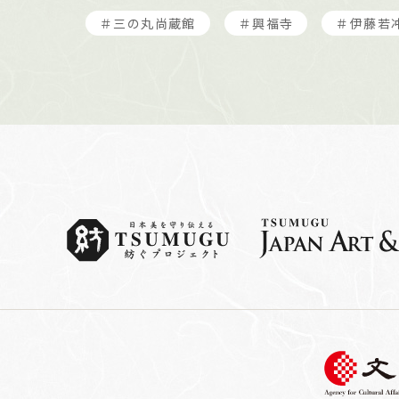
＃三の丸尚蔵館
＃興福寺
＃伊藤若