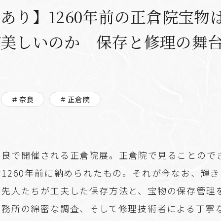
あり】1260年前の正倉院宝物
ぜ美しいのか 保存と修理の舞
＃奈良
＃正倉院
奈良で開催される正倉院展。正倉院で見ることので
1260年前に納められたもの。それが今なお、輝
、先人たちが工夫した保存方法と、宝物の保存管理
事務所の綿密な調査、そして修理技術者による丁寧