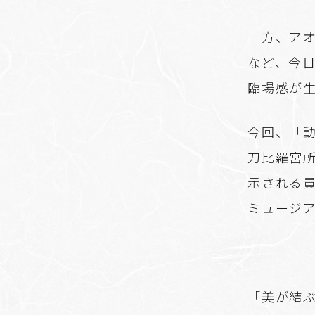
一方、ア
など、今
臨場感が
今回、「
刀比羅宮
示される
ミュージ
「美が結ぶ