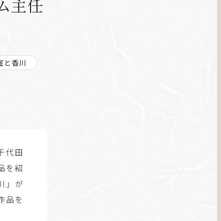
ム主任
室と香川
千代田
品を紹
川」が
作品を