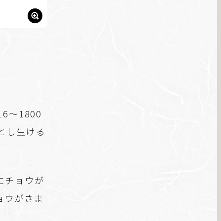
～1800
とし生ける
にチョウが
ョウがさま
。