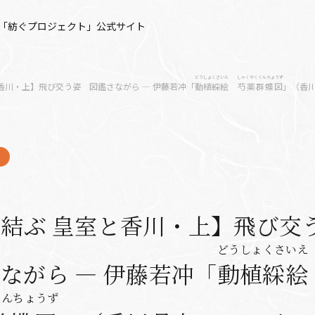
「紡ぐプロジェクト」公式サイト
どうしょくさいえ
しゃくやくぐんちょうず
香川・上】飛び交う姿 図鑑さながら ― 伊藤若冲「
動植綵絵
芍薬群蝶図
」（香
が結ぶ 皇室と香川・上】飛び
どうしょくさいえ
ながら ― 伊藤若冲「
動植綵絵
ぐんちょうず