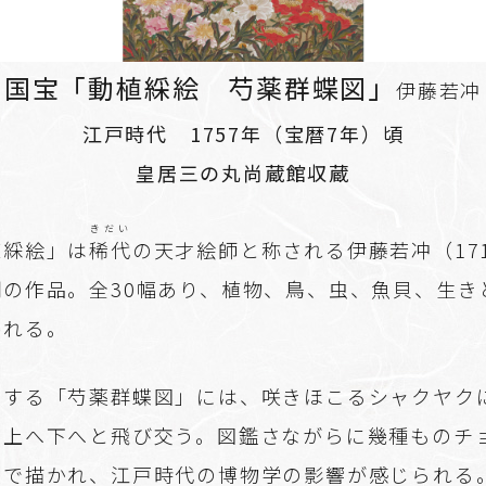
国宝「動植綵絵 芍薬群蝶図」
伊藤若冲
江戸時代 1757年（宝暦7年）頃
皇居三の丸尚蔵館収蔵
きだい
植綵絵」は
稀代
の天才絵師と称される伊藤若冲（1716
期の作品。全30幅あり、植物、鳥、虫、魚貝、生き
かれる。
示する「芍薬群蝶図」には、咲きほこるシャクヤク
、上へ下へと飛び交う。図鑑さながらに幾種ものチ
度で描かれ、江戸時代の博物学の影響が感じられる