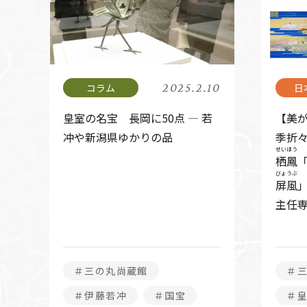
2025.2.10
皇室の名宝 長岡に50点 ― 若
【美が
冲や新潟県ゆかりの品
季折々
せいほう
栖鳳
びょうぶ
屏風
主任
＃三の丸尚蔵館
＃
＃伊藤若冲
＃国宝
＃