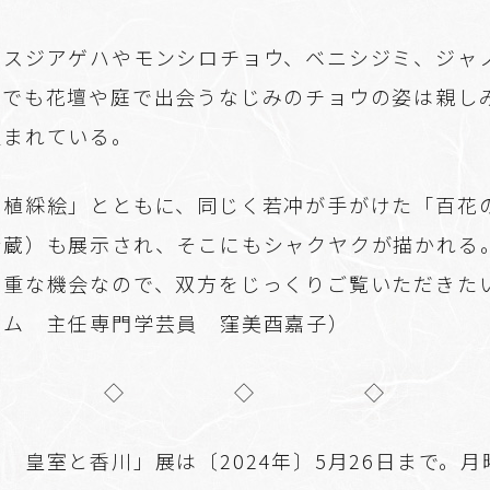
オスジアゲハやモンシロチョウ、ベニシジミ、ジャ
日でも花壇や庭で出会うなじみのチョウの姿は親し
生まれている。
動植綵絵」とともに、同じく若冲が手がけた「百花
所蔵）も展示され、そこにもシャクヤクが描かれる
貴重な機会なので、双方をじっくりご覧いただきた
アム 主任専門学芸員 窪美酉嘉子）
◇ ◇ ◇
 皇室と香川」展は〔2024年〕5月26日まで。月