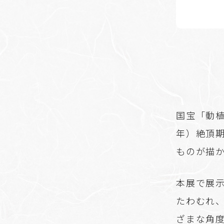
国宝「動
年）絶頂
ものが描
本展で展
たわむれ
ざまな角