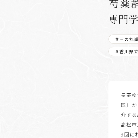
芍薬
専門
＃三の丸
＃香川県
皇室ゆ
区）か
介する
高松市
3回に