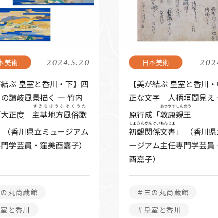
2024.5.20
202
結ぶ 皇室と香川・下】四
【美が結ぶ 皇室と香川・
の讃岐風景描く ― 竹内
正な文字 人柄垣間見え 
すきちほうふぞくうた
あつやすしんのう
「大正度
主基地方風俗歌
原行成「
敦康親王
しょきんかんけいもんじょ
」 （香川県立ミュージアム
初覲関係文書
」 （香川
専門学芸員・窪美酉嘉子）
ージアム主任専門学芸員
酉嘉子）
三の丸尚蔵館
＃三の丸尚蔵館
皇室と香川
＃皇室と香川