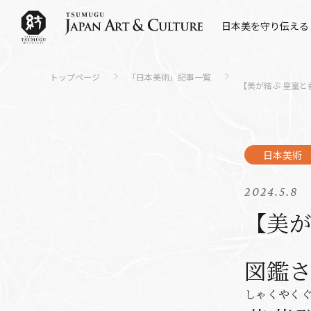
日本美を守り伝える
トップページ
「日本美術」記事一覧
【美が結ぶ 皇室と
2024.5.8
【美
図鑑さ
しゃくやく