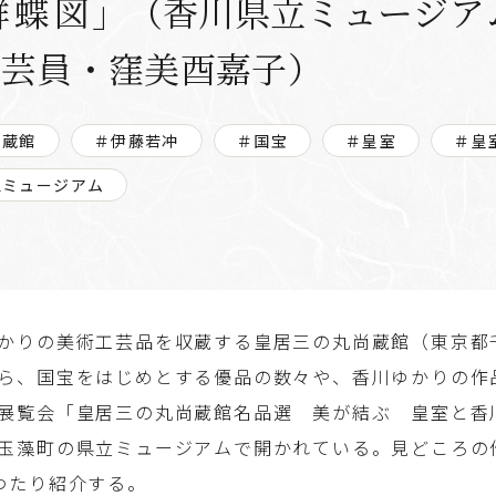
群蝶図
」（香川県立ミュージア
学芸員・窪美酉嘉子）
尚蔵館
＃伊藤若冲
＃国宝
＃皇室
＃皇
立ミュージアム
かりの美術工芸品を収蔵する皇居三の丸尚蔵館（東京都
ら、国宝をはじめとする優品の数々や、香川ゆかりの作
展覧会「皇居三の丸尚蔵館名品選 美が結ぶ 皇室と香
玉藻町の県立ミュージアムで開かれている。見どころの
わたり紹介する。