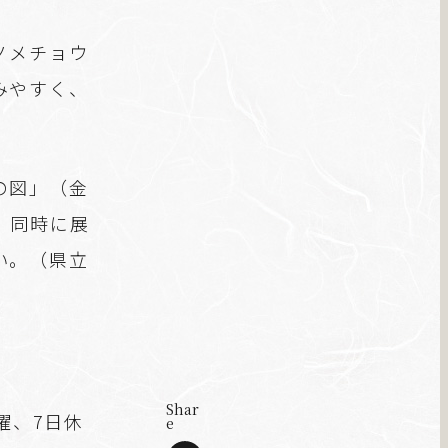
ノメチョウ
みやすく、
の図」（金
。同時に展
い。（県立
Shar
曜、7日休
e