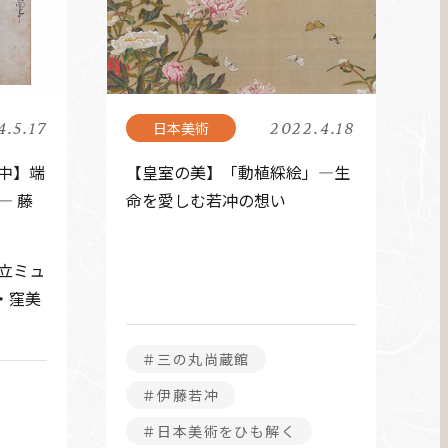
4.5.17
2022.4.18
中】端
【皇室の美】「動植綵絵」―生
― 藤
命を愛しむ若冲の想い
県立ミュ
・窪美
＃三の丸尚蔵館
＃伊藤若冲
＃日本美術をひも解く