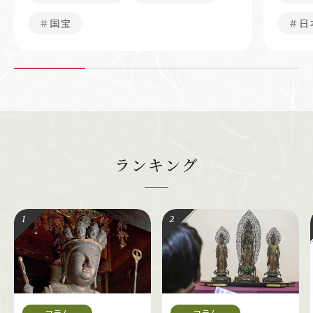
＃国宝
＃日
ランキング