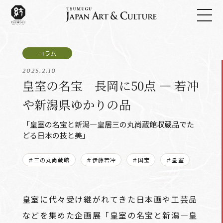
2025.2.10
皇室の名宝 長岡に50点 ― 若冲
や新潟県ゆかりの品
「皇室の名宝と新潟―皇居三の丸尚蔵館収蔵品でた
どる日本の技と美」
＃三の丸尚蔵館
＃伊藤若冲
＃国宝
＃皇室
皇室に代々受け継がれてきた日本画や工芸品
などを集めた企画展「皇室の名宝と新潟―皇