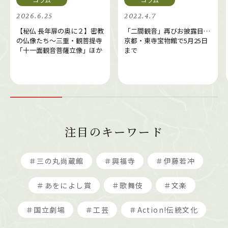
2026.6.25
2022.4.7
【秘仏 長年扉の奥に２】密教
「二間観音」再びお披露目…
の仏像たち～三重・観菩提寺
京都・東寺宝物館で5月25日
「十一面観音菩薩立像」ほか
まで
注目のキーワード
＃三の丸尚蔵館
＃興福寺
＃伊藤若冲
＃あをによし賞
＃歌舞伎
＃文楽
＃国立劇場
＃工芸
＃Action!伝統文化