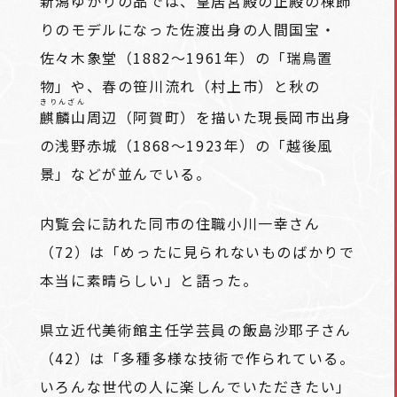
新潟ゆかりの品では、皇居宮殿の正殿の棟飾
りのモデルになった佐渡出身の人間国宝・
佐々木象堂（1882～1961年）の「瑞鳥置
物」や、春の笹川流れ（村上市）と秋の
きりんざん
麒麟山
周辺（阿賀町）を描いた現長岡市出身
の浅野赤城（1868～1923年）の「越後風
景」などが並んでいる。
内覧会に訪れた同市の住職小川一幸さん
（72）は「めったに見られないものばかりで
本当に素晴らしい」と語った。
県立近代美術館主任学芸員の飯島沙耶子さん
（42）は「多種多様な技術で作られている。
いろんな世代の人に楽しんでいただきたい」