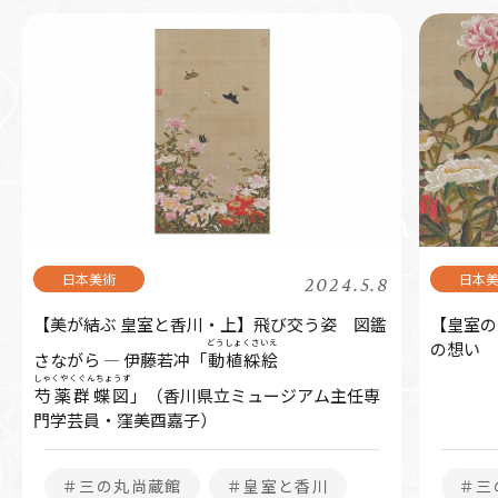
2024.5.8
【美が結ぶ 皇室と香川・上】飛び交う姿 図鑑
【皇室の
どうしょくさいえ
の想い
さながら ― 伊藤若冲「
動植綵絵
しゃくやくぐんちょうず
芍薬群蝶図
」（香川県立ミュージアム主任専
門学芸員・窪美酉嘉子）
＃三の丸尚蔵館
＃皇室と香川
＃三