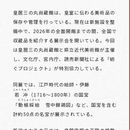
皇居三の丸尚蔵館は、皇室に伝わる美術品の
保存や管理を行っている。現在は新施設を整
備中で、2026年の全面開館までの間、全国で
収蔵品を紹介する展示会を開いている。今回
は皇居三の丸尚蔵館と県立近代美術館が主催
し、文化庁、宮内庁、読売新聞社による「紡
ぐプロジェクト」が特別協力している。
同展では、江戸時代の絵師・伊藤
じゃくちゅう
若冲
（1716～1800年）の国宝
どうしょくさいえ
「
動植綵絵
雪中錦鶏図」など、国宝を含む
計約50点の名宝が展示されている。