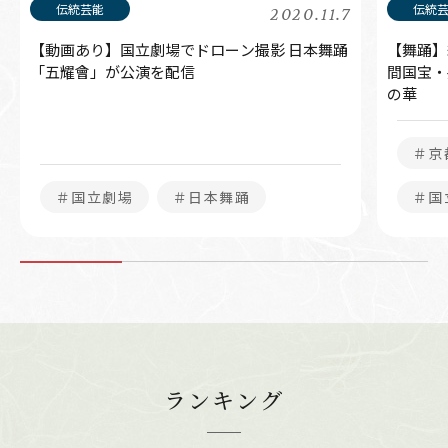
2020.11.7
【動画あり】国立劇場でドローン撮影 日本舞踊
【舞踊】
「五耀會」が公演を配信
間国宝・
の華
＃京
＃国立劇場
＃日本舞踊
＃国
ランキング