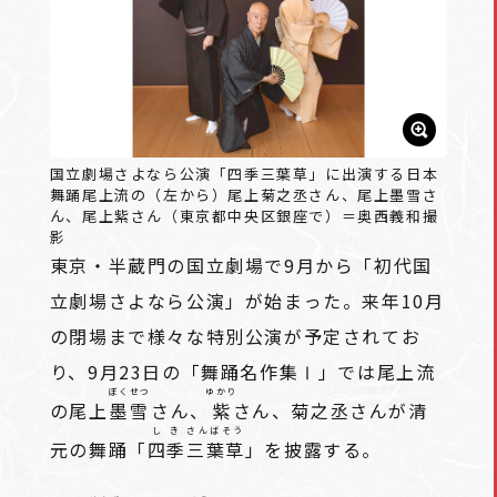
国立劇場さよなら公演「四季三葉草」に出演する日本
舞踊尾上流の（左から）尾上菊之丞さん、尾上墨雪さ
ん、尾上紫さん（東京都中央区銀座で）＝奥西義和撮
影
東京・半蔵門の国立劇場で9月から「初代国
立劇場さよなら公演」が始まった。来年10月
の閉場まで様々な特別公演が予定されてお
り、9月23日の「舞踊名作集Ⅰ」では尾上流
ぼくせつ
ゆかり
の尾上
墨雪
さん、
紫
さん、菊之丞さんが清
しき
さんばそう
元の舞踊「
四季
三葉草
」を披露する。