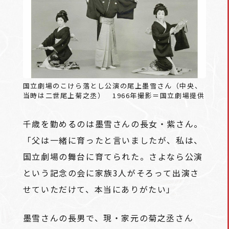
国立劇場のこけら落とし公演の尾上墨雪さん（中央、
当時は二世尾上菊之丞） 1966年撮影＝国立劇場提供
千歳を勤めるのは墨雪さんの長女・紫さん。
「父は一緒に育ったと言いましたが、私は、
国立劇場の舞台に育てられた。さよなら公演
という記念の会に家族3人がそろって出演さ
せていただけて、本当にありがたい」
墨雪さんの長男で、現・家元の菊之丞さん