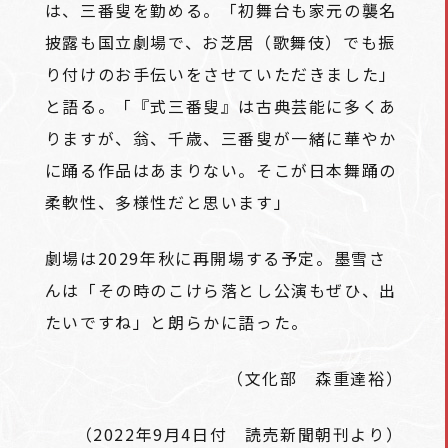
は、三番叟を勤める。「初舞台も家元の襲名
披露も国立劇場で、お芝居（歌舞伎）でも振
り付けのお手伝いをさせていただきました」
と語る。「『式三番叟』は古典芸能に多くあ
りますが、翁、千歳、三番叟が一緒に華やか
に踊る作品はあまりない。そこが日本舞踊の
柔軟性、多様性だと思います」
劇場は2029年秋に再開場する予定。墨雪さ
んは「その時のこけら落とし公演もぜひ、出
たいですね」と朗らかに語った。
（文化部 森重達裕）
（2022年9月4日付 読売新聞朝刊より）