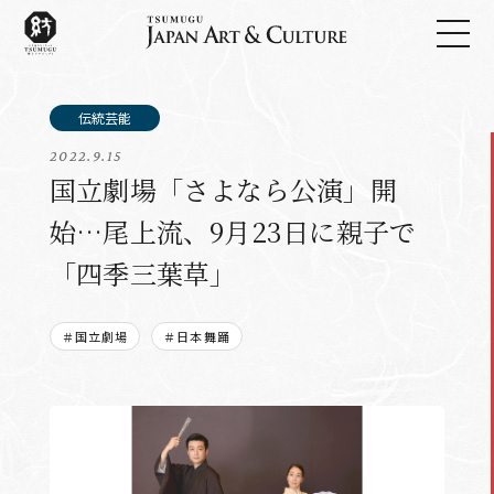
2022.9.15
国立劇場「さよなら公演」開
始…尾上流、9月23日に親子で
「四季三葉草」
＃国立劇場
＃日本舞踊