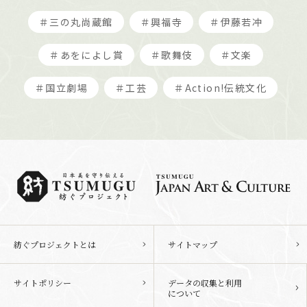
＃三の丸尚蔵館
＃興福寺
＃伊藤若冲
＃あをによし賞
＃歌舞伎
＃文楽
＃国立劇場
＃工芸
＃Action!伝統文化
紡ぐプロジェクトとは
サイトマップ
サイトポリシー
データの収集と利用
について