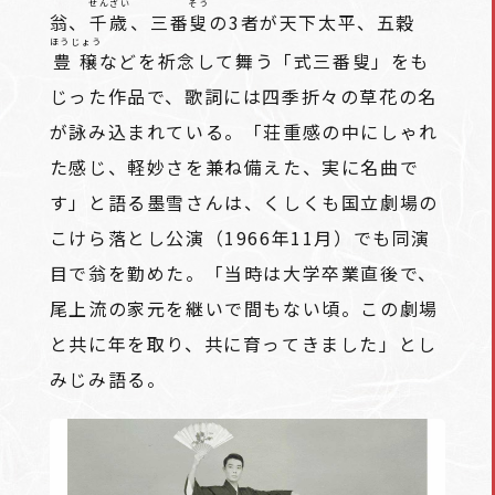
せんざい
そう
翁、
千歳
、三番
叟
の3者が天下太平、五穀
ほうじょう
豊穣
などを祈念して舞う「式三番叟」をも
じった作品で、歌詞には四季折々の草花の名
が詠み込まれている。「荘重感の中にしゃれ
た感じ、軽妙さを兼ね備えた、実に名曲で
す」と語る墨雪さんは、くしくも国立劇場の
こけら落とし公演（1966年11月）でも同演
目で翁を勤めた。「当時は大学卒業直後で、
尾上流の家元を継いで間もない頃。この劇場
と共に年を取り、共に育ってきました」とし
みじみ語る。