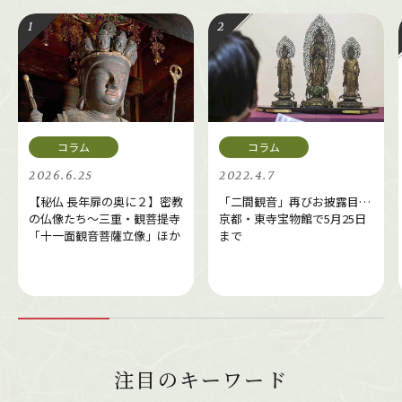
2026.6.25
2022.4.7
【秘仏 長年扉の奥に２】密教
「二間観音」再びお披露目…
の仏像たち～三重・観菩提寺
京都・東寺宝物館で5月25日
「十一面観音菩薩立像」ほか
まで
注目のキーワード