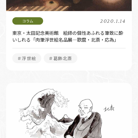
2020.1.14
東京・太田記念美術館 絵師の個性あふれる筆致に酔
いしれる「肉筆浮世絵名品展―歌麿・北斎・応為」
＃浮世絵
＃葛飾北斎