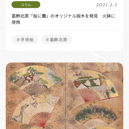
2021.2.3
葛飾北斎「桜に鷹」のオリジナル版木を発見 火鉢に
使用
＃浮世絵
＃葛飾北斎