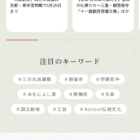
京都・東寺宝物館で5月25日
の仏像たち～三重・観菩提寺
まで
「十一面観音菩薩立像」ほか
注目のキーワード
＃三の丸尚蔵館
＃興福寺
＃伊藤若冲
＃あをによし賞
＃歌舞伎
＃文楽
＃国立劇場
＃工芸
＃Action!伝統文化