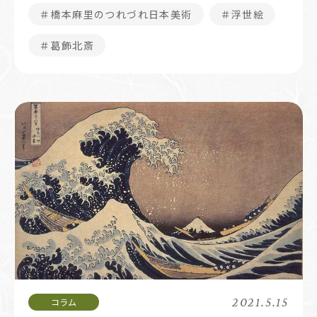
＃橋本麻里のつれづれ日本美術
＃浮世絵
＃葛飾北斎
2021.5.15