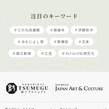
注目のキーワード
＃三の丸尚蔵館
＃興福寺
＃伊藤若冲
＃あをによし賞
＃歌舞伎
＃文楽
＃国立劇場
＃工芸
＃Action!伝統文化
紡ぐプロジェクトとは
サイトマップ