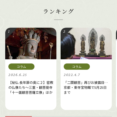
ランキング
2026.6.25
2022.4.7
【秘仏 長年扉の奥に２】密教
「二間観音」再びお披露目…
の仏像たち～三重・観菩提寺
京都・東寺宝物館で5月25日
「十一面観音菩薩立像」ほか
まで